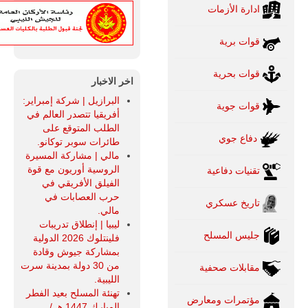
ادارة الأزمات
قوات برية
قوات بحرية
اخر الاخبار
البرازيل | شركة إمبراير:
قوات جوية
أفريقيا تتصدر العالم في
الطلب المتوقع على
دفاع جوي
طائرات سوبر توكانو.
مالي | مشاركة المسيرة
الروسية أوريون مع قوة
تقنيات دفاعية
الفيلق الأفريقي في
حرب العصابات في
تاريخ عسكري
مالي.
ليبيا | إنطلاق تدريبات
جليس المسلح
فلينتلوك 2026 الدولية
بمشاركة جيوش وقادة
من 30 دولة بمدينة سرت
مقابلات صحفية
الليبية.
تهنئة المسلح بعيد الفطر
مؤتمرات ومعارض
المبارك 1447 هـ /