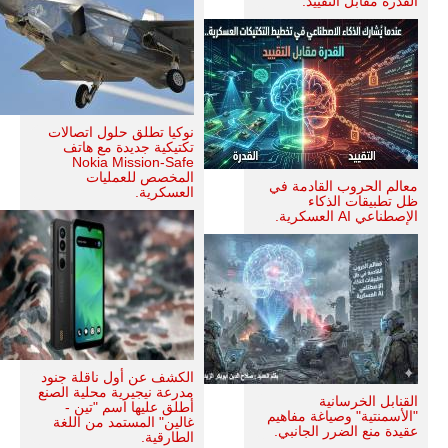
القدرة مقابل التقييد.
نوكيا تطلق حلول اتصالات
تكتيكية جديدة مع هاتف
Nokia Mission-Safe
المخصص للعمليات
معالم الحروب القادمة في
العسكرية.
ظل تطبيقات الذكاء
الإصطناعي AI العسكرية.
الكشف عن أول ناقلة جنود
مدرعة نيجيرية محلية الصنع
القنابل الخرسانية
أطلق عليها اسم "تين -
"الأسمنتية" وصياغة مفاهيم
غالين" المستمد من اللغة
عقيدة منع الضرر الجانبي.
الطارقية.