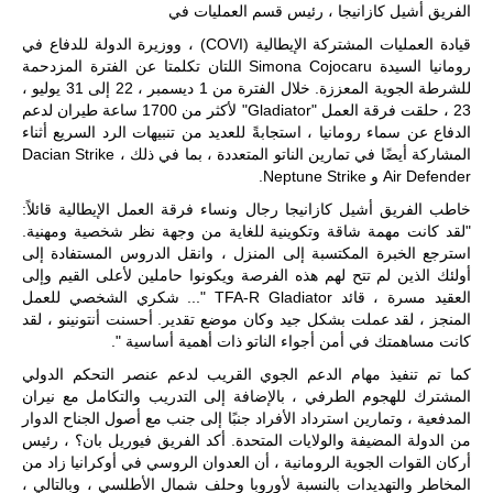
المسافات بين
الفريق أشيل كازانيجا ، رئيس قسم العمليات في
المؤسستين
قيادة العمليات المشتركة الإيطالية (COVI) ، ووزيرة الدولة للدفاع في
العسكريتين في
شرق البلاد
رومانيا السيدة Simona Cojocaru اللتان تكلمتا عن الفترة المزدحمة
وغربها، وسط
للشرطة الجوية المعززة. خلال الفترة من 1 ديسمبر ، 22 إلى 31 يوليو ،
حضور دولي
23 ، حلقت فرقة العمل "Gladiator" لأكثر من 1700 ساعة طيران لدعم
تقوده الولايات
الدفاع عن سماء رومانيا ، استجابةً للعديد من تنبيهات الرد السريع أثناء
المتحدة وشراكة
المشاركة أيضًا في تمارين الناتو المتعددة ، بما في ذلك Dacian Strike ،
مباشرة مع
Air Defender و Neptune Strike.
أطراف ليبية
منقسمة منذ…
خاطب الفريق أشيل كازانيجا رجال ونساء فرقة العمل الإيطالية قائلاً:
للمزيد
"لقد كانت مهمة شاقة وتكوينية للغاية من وجهة نظر شخصية ومهنية.
استرجع الخبرة المكتسبة إلى المنزل ، وانقل الدروس المستفادة إلى
أولئك الذين لم تتح لهم هذه الفرصة ويكونوا حاملين لأعلى القيم وإلى
العقيد مسرة ، قائد TFA-R Gladiator "... شكري الشخصي للعمل
المنجز ، لقد عملت بشكل جيد وكان موضع تقدير. أحسنت أنتونينو ، لقد
كانت مساهمتك في أمن أجواء الناتو ذات أهمية أساسية ".
كما تم تنفيذ مهام الدعم الجوي القريب لدعم عنصر التحكم الدولي
المشترك للهجوم الطرفي ، بالإضافة إلى التدريب والتكامل مع نيران
المدفعية ، وتمارين استرداد الأفراد جنبًا إلى جنب مع أصول الجناح الدوار
من الدولة المضيفة والولايات المتحدة. أكد الفريق فيوريل بان؟ ، رئيس
أركان القوات الجوية الرومانية ، أن العدوان الروسي في أوكرانيا زاد من
المخاطر والتهديدات بالنسبة لأوروبا وحلف شمال الأطلسي ، وبالتالي ،