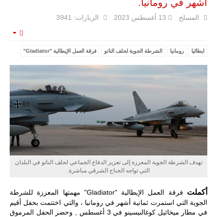
أشهر في رومانيا.
المسلح
13 أغسطس 2023
الزيارات: 3941
mpty
ايطاليا
رومانيا
الشرطة الجوية لحلف الناتو
فرقة العمل الإيطالية "Gladiator"
ليبيا | إنطلاق
تدريبات
فلينتلوك
2026 الدولية
بمشاركة
جيوش وقادة
من 30 دولة
بمدينة سرت
تهدف الشرطة الجوية المعززة إلى تعزيز الدفاع الجماعي لحلف الناتو في البلدان
الليبية.
التي تواجه الجناح الشرقي مباشرة.
في خطوة
تُوصف بأنها
أكملت
فرقة العمل الإيطالية "Gladiator" مهمتها المعززة للشرطة
اختبار عملي
الجوية التي استمرت ثمانية أشهر في رومانيا ، والتي اختتمت بحفل أقيم
جديد لإمكانية
في مطار ميخائيل كوغالنيسينو في 3 أغسطس , وحضر الحفل المرموق
تقريب