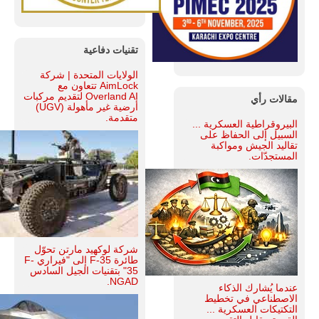
تقنيات دفاعية
الولايات المتحدة | شركة
AimLock تتعاون مع
Overland AI لتقديم مركبات
مقالات رأي
أرضية غير مأهولة (UGV)
متقدمة.
البيروقراطية العسكرية ...
السبيل إلى الحفاظ على
تقاليد الجيش ومواكبة
المستجدّات.
شركة لوكهيد مارتن تحوّل
طائرة F-35 إلى "فيراري F-
35" بتقنيات الجيل السادس
NGAD.
عندما يُشارك الذكاء
الاصطناعي في تخطيط
التكتيكات العسكرية ...