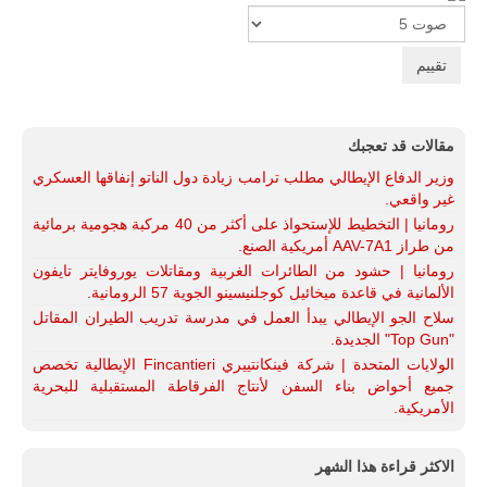
Please
Rate
مقالات قد تعجبك
وزير الدفاع الإيطالي مطلب ترامب زيادة دول الناتو إنفاقها العسكري
غير واقعي.
رومانيا | التخطيط للإستحواذ على أكثر من 40 مركبة هجومية برمائية
من طراز AAV-7A1 أمريكية الصنع.
رومانيا | حشود من الطائرات الغربية ومقاتلات يوروفايتر تايفون
الألمانية في قاعدة ميخائيل كوجلنيسينو الجوية 57 الرومانية.
سلاح الجو الإيطالي يبدأ العمل في مدرسة تدريب الطيران المقاتل
"Top Gun" الجديدة.
الولايات المتحدة | شركة فينكانتييري Fincantieri الإيطالية تخصص
جميع أحواض بناء السفن لأنتاج الفرقاطة المستقبلية للبحرية
الأمريكية.
الاكثر قراءة هذا الشهر