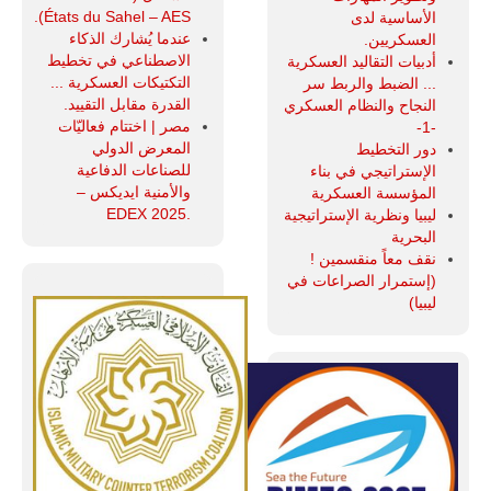
États du Sahel – AES).
الأساسية لدى
عندما يُشارك الذكاء
العسكريين.
الاصطناعي في تخطيط
أدبيات التقاليد العسكرية
التكتيكات العسكرية ...
... الضبط والربط سر
القدرة مقابل التقييد.
النجاح والنظام العسكري
مصر | اختتام فعاليّات
-1-
المعرض الدولي
دور التخطيط
للصناعات الدفاعية
الإستراتيجي في بناء
والأمنية ايديكس ‒
المؤسسة العسكرية
.EDEX 2025
ليبيا ونظرية الإستراتيجية
البحرية
نقف معاً منقسمين !
(إستمرار الصراعات في
ليبيا)