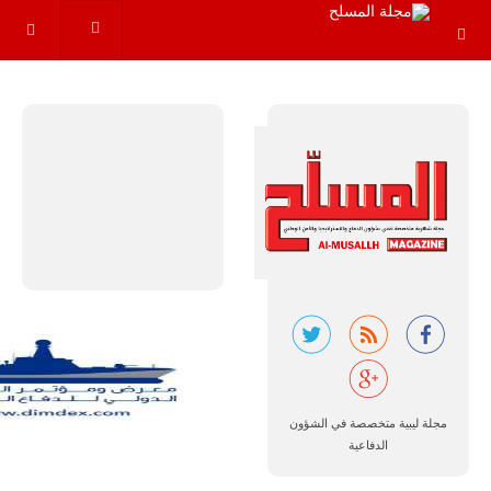
الأفريقية أكبر
سوق عالمي
لطائرة الهجوم
الخفيف
والتدريب
المتقدم "A-29
سوبر توكانو"
خلال العشرين
عاماً المقبلة، مع
توقعات بتوريد
نحو 150…
للمزيد
مجلة ليبية متخصصة في الشؤون
الدفاعية
مالي |