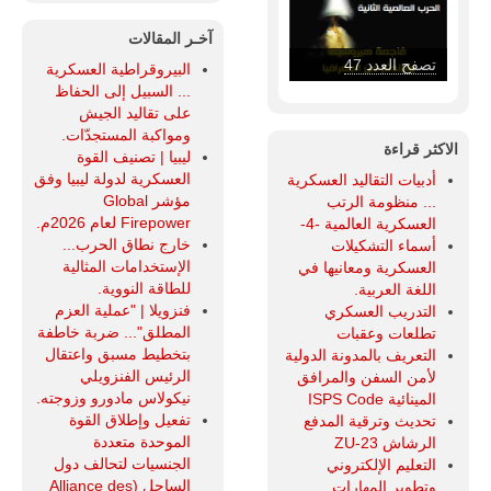
آخـر المقالات
تصفح العدد 46
البيروقراطية العسكرية
... السبيل إلى الحفاظ
على تقاليد الجيش
ومواكبة المستجدّات.
الاكثر قراءة
ليبيا | تصنيف القوة
العسكرية لدولة ليبيا وفق
أدبيات التقاليد العسكرية
مؤشر Global
... منظومة الرتب
Firepower لعام 2026م.
العسكرية العالمية -4-
خارج نطاق الحرب...
أسماء التشكيلات
الإستخدامات المثالية
العسكرية ومعانيها في
للطاقة النووية.
اللغة العربية.
فنزويلا | "عملية العزم
التدريب العسكري
المطلق"... ضربة خاطفة
تطلعات وعقبات
بتخطيط مسبق واعتقال
التعريف بالمدونة الدولية
الرئيس الفنزويلي
لأمن السفن والمرافق
نيكولاس مادورو وزوجته.
المينائية ISPS Code
تفعيل وإطلاق القوة
تحديث وترقية المدفع
الموحدة متعددة
الرشاش ZU-23
الجنسيات لتحالف دول
التعليم الإلكتروني
الساحل (Alliance des
وتطوير المهارات