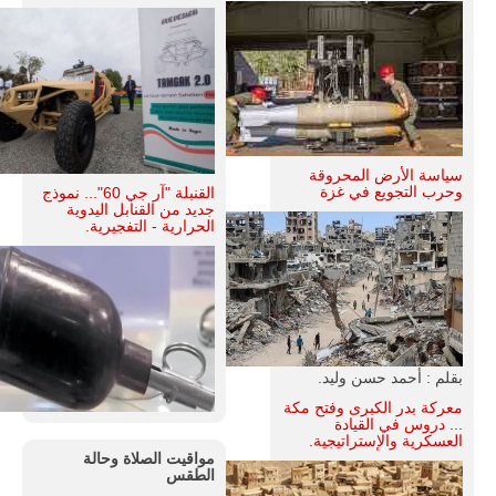
سياسة الأرض المحروقة
وحرب التجويع في غزة
القنبلة "آر جي 60"... نموذج
جديد من القنابل اليدوية
الحرارية - التفجيرية.
بقلم : أحمد حسن وليد.
معركة بدر الكبرى وفتح مكة
... دروس في القيادة
العسكرية والإستراتيجية.
مواقيت الصلاة وحالة
الطقس