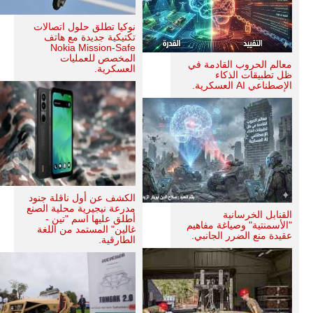
نوكيا تطلق حلول اتصالات
تكتيكية جديدة مع هاتف
Nokia Mission-Safe
المخصص للعمليات
معالم الحروب القادمة في
العسكرية.
ظل تطبيقات الذكاء
الإصطناعي AI العسكرية.
الكشف عن أول ناقلة جنود
مدرعة نيجيرية محلية الصنع
القنابل الخرسانية
أطلق عليها اسم "تين -
"الأسمنتية" وصياغة مفاهيم
غالين" المستمد من اللغة
عقيدة منع الضرر الجانبي.
الطارقية.