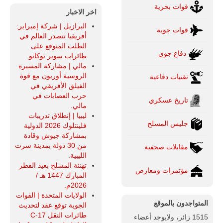
قوات بحرية
اخر الاخبار
البرازيل | شركة إمبراير:
قوات جوية
أفريقيا تتصدر العالم في
الطلب المتوقع على
دفاع جوي
طائرات سوبر توكانو.
مالي | مشاركة المسيرة
الروسية أوريون مع قوة
تقنيات دفاعية
الفيلق الأفريقي في
حرب العصابات في
تاريخ عسكري
مالي.
ليبيا | إنطلاق تدريبات
جليس المسلح
فلينتلوك 2026 الدولية
بمشاركة جيوش وقادة
من 30 دولة بمدينة سرت
مقابلات صحفية
الليبية.
تهنئة المسلح بعيد الفطر
مؤتمرات ومعارض
المبارك 1447 هـ /
2026م.
الولايات المتحدة | القوات
المتواجدون بالموقع
الجوية توقع عقد لتحديث
طائرات النقل C-17
1515 زائر، ولايوجد أعضاء