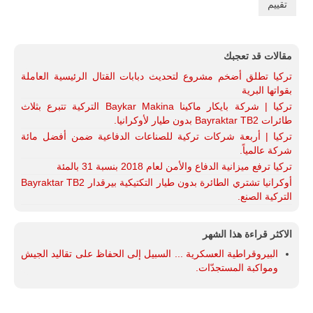
تدريبات
فلينتلوك
2026 الدولية
بمشاركة
جيوش وقادة
مقالات قد تعجبك
من 30 دولة
تركيا تطلق أضخم مشروع لتحديث دبابات القتال الرئيسية العاملة
بمدينة سرت
الليبية.
بقواتها البرية
تركيا | شركة بايكار ماكينا Baykar Makina التركية تتبرع بثلاث
في خطوة
طائرات Bayraktar TB2 بدون طيار لأوكرانيا.
تُوصف بأنها
اختبار عملي
تركيا | أربعة شركات تركية للصناعات الدفاعية ضمن أفضل مائة
جديد لإمكانية
شركة عالمياً.
تقريب
تركيا ترفع ميزانية الدفاع والأمن لعام 2018 بنسبة 31 بالمئة
المسافات بين
المؤسستين
أوكرانيا تشتري الطائرة بدون طيار التكتيكية بيرقدار Bayraktar TB2
العسكريتين في
التركية الصنع.
شرق البلاد
وغربها، وسط
حضور دولي
الاكثر قراءة هذا الشهر
تقوده الولايات
المتحدة وشراكة
البيروقراطية العسكرية ... السبيل إلى الحفاظ على تقاليد الجيش
مباشرة مع
ومواكبة المستجدّات.
أطراف ليبية
منقسمة منذ…
للمزيد