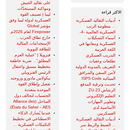
على تقاليد الجيش
ومواكبة المستجدّات.
الاكثر قراءة
ليبيا | تصنيف القوة
العسكرية لدولة ليبيا وفق
أدبيات التقاليد العسكرية
مؤشر Global
... منظومة الرتب
Firepower لعام 2026م.
العسكرية العالمية -4-
خارج نطاق الحرب...
أسماء التشكيلات
الإستخدامات المثالية
العسكرية ومعانيها في
للطاقة النووية.
اللغة العربية.
فنزويلا | "عملية العزم
التدريب العسكري
المطلق"... ضربة خاطفة
تطلعات وعقبات
بتخطيط مسبق واعتقال
التعريف بالمدونة الدولية
الرئيس الفنزويلي
لأمن السفن والمرافق
نيكولاس مادورو وزوجته.
المينائية ISPS Code
تفعيل وإطلاق القوة
تحديث وترقية المدفع
الموحدة متعددة
الرشاش ZU-23
الجنسيات لتحالف دول
التعليم الإلكتروني
الساحل (Alliance des
وتطوير المهارات
États du Sahel – AES).
الأساسية لدى
عندما يُشارك الذكاء
العسكريين.
الاصطناعي في تخطيط
أدبيات التقاليد العسكرية
التكتيكات العسكرية ...
... الضبط والربط سر