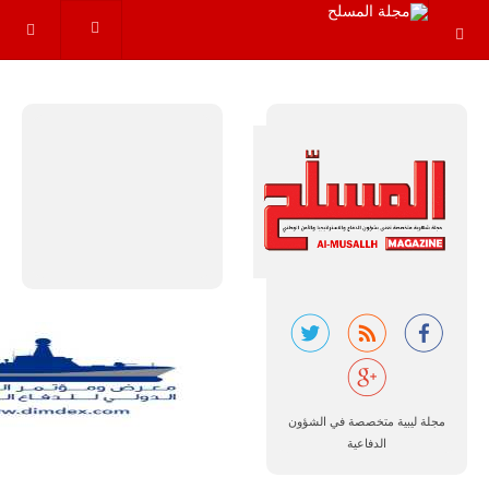
البيروقراطية
العسكرية ...
السبيل إلى
الحفاظ على
تقاليد
الجيش
ومواكبة
المستجدّات.
مجلة ليبية متخصصة في الشؤون
الدفاعية
البيروقراطية
(Bureaucracy)
كمفهوم عام،