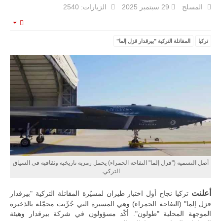
البرازيل |
المسلح
29 سبتمبر 2025
الزيارات: 2540
شركة
إمبراير:
أفريقيا
mpty
تتصدر العالم
تركيا
المقاتلة التركية "بيرقدار قزل إلما"
في الطلب
المتوقع على
طائرات
سوبر توكانو.
تتوقع شركة
إمبراير البرازيلية
للصناعات الجوية
أن تصبح القارة
الأفريقية أكبر
سوق عالمي
لطائرة الهجوم
الخفيف
والتدريب
المتقدم "A-29
أصل التسمية ("قزل إلما" التفاحة الحمراء) يحمل رمزية تاريخية وثقافية في السياق
سوبر توكانو"
التركي.
خلال العشرين
عاماً المقبلة، مع
توقعات بتوريد
أعلنت
تركيا نجاح أول اختبار طيران لمسيّرة المقاتلة التركية "بيرقدار
نحو 150…
قزل إلما" (التفاحة الحمراء) وهي المسيرة التي جُرِّبت محمّلة بالذخيرة
للمزيد
الموجهة المحلية "طولون". أكّد مسؤولون في شركة بيرقدار وهيئة