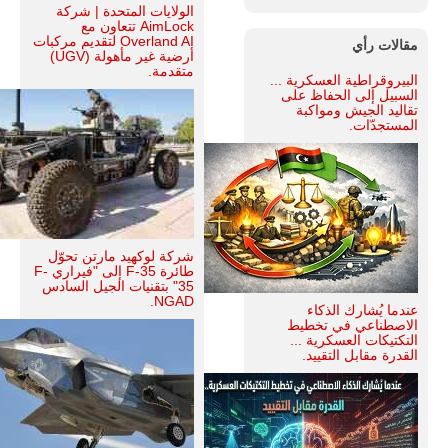
الولايات المتحدة | شركة
AimLock تتعاون مع
Overland AI لتقديم مركبات
مقالات رأي
أرضية غير مأهولة (UGV)
متقدمة.
البيروقراطية العسكرية ...
السبيل إلى الحفاظ على
تقاليد الجيش ومواكبة
المستجدّات.
شركة لوكهيد مارتن تحوّل
طائرة F-35 إلى "فيراري F-
35" بتقنيات الجيل السادس
NGAD.
عندما يُشارك الذكاء
الاصطناعي في تخطيط
التكتيكات العسكرية ...
القدرة مقابل التقييد.