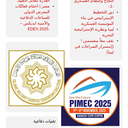
القدرة مقابل التقييد.
النجاح والنظام العسكري
مصر | اختتام فعاليّات
-1-
المعرض الدولي
دور التخطيط
للصناعات الدفاعية
الإستراتيجي في بناء
والأمنية ايديكس ‒
المؤسسة العسكرية
.EDEX 2025
ليبيا ونظرية الإستراتيجية
البحرية
نقف معاً منقسمين !
(إستمرار الصراعات في
ليبيا)
تقنيات دفاعية