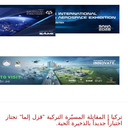
هي مصطلح
لاتيني مركب من
كلمتين، ويعني
حرفيًّا "سلطة
المكتب" أو
"حكم المكتب"،
ومدلول هذه
الكلمة يتعلق
بانتهاج نظام
إداري يقوم على
مجموعة من
القواعد
والإجراءات…
للمزيد
تركيا | المقاتلة المسيّرة التركية "قزل إلما" تجتاز
اختباراً جديداً بالذخيرة الحية.