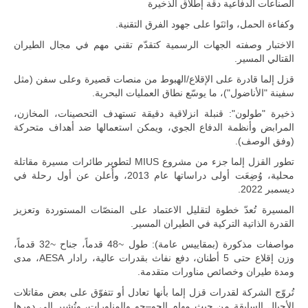
الصناعات الدفاعية دقة إطلاق الذخيرة
وكفاءة الحمل، واثنَوا على جهود الفرق التقنية.
الاختبار وصفته الجهات الرسمية كتقدّم تقني مهم في مجال الطيران
القتالي المسير.
قزل إلما قادرة على الإقلاع/الهبوط من منصات قصيرة وعلى سفن (مثل
سفينة "الأناضول")، ما يوسّع نطاق العمليات البحرية.
ذخيرة "طولون": قنبلة انزلاقية دقيقة تستهدف التحصينات، المخازن،
المرابض وأنظمة الدفاع الجوي، ويمكن استعمالها ضد أهداف متحركة
(وفق الوصف).
مالي |
مشاركة
تطور القزل إلما جزء من مشروع MIUS لتطوير طائرات مسيرة مقاتلة
المسيرة
محلية، وُضِعَت أولى دراساتها عام 2013، وأُعلن عن أول رحلة في
الروسية
ديسمبر 2022.
أوريون مع
قوة الفيلق
المسيرة تُعدّ خطوة لتقليل الاعتماد على المنصّات المستوردة وتعزيز
الأفريقي في
القدرة الذاتية التركية في الطيران المسير.
حرب
العصابات في
مواصفات مذكورة (بمقاييس عامة): طول ~48 قدماً، جناح ~32 قدماً،
مالي.
وزن إقلاع حتى 5 أطنان، دفع نفاث بقدرات عالية، رادار AESA، مدى
مع تصاعد حدة
ومدة طيران وخصائص مناورات متقدمة.
الحرب الجوية
الروسية في
تُروّج الشركة لقدرات قزل إلما بأنها تعادل أو تتفوّق على بعض مقاتلات
مالي رُصدت
الأجيال السابقة من حيث مهام الجو–جو والمناورات، وتُشير إلى دورها