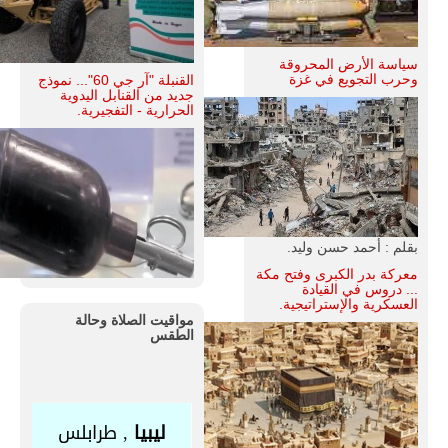
سياسة الأرض المحروقة
وحرب التجويع في غزة
القنبلة "آر جي 60"... نموذج
جديد من القنابل اليدوية
الحرارية - التفجيرية.
بقلم : أحمد حسن وليد.
معركة بدر الكبرى وفتح مكة
... دروس في القيادة
العسكرية والإستراتيجية.
مواقيت الصلاة وحالة
الطقس