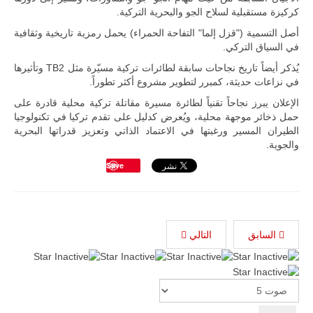
طائرة أوريون
كركيزة مستقبلية لسلاح الجو والبحرية التركية.
بدون طيار فوق
باماكو وبالنسبة
أصل التسمية ("قزل إلما" التفاحة الحمراء) يحمل رمزية تاريخية وثقافية
لحملة مكافحة
في السياق التركي.
التمرد في
منطقة الساحل،
يُذكر أيضاً تاريخ نجاحات سابقة لطائرات تركية مسيّرة مثل TB2 وتأثيرها
فإن الجمع بين
في نزاعات حديثة، كمبرر لتطوير مشروع أكثر تطوراً.
قدرة طائرة
أوريون على
الإعلان يبرز نجاحاً تقنياً لطائرة مسيرة مقاتلة تركية محلية قادرة على
التحليق…
حمل ذخائر موجهة محلية، ويُعرض كدليل على تقدم تركيا في تكنولوجيا
الطيران المسير ورغبتها في الاعتماد الذاتي وتعزيز قدراتها البحرية
للمزيد
والجوية.
Save
السابق
التالي
Please
Rate
ليبيا | إنطلاق