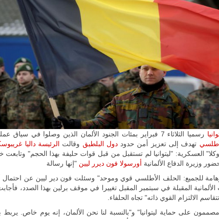
ليبيا | إنطلاق
تدريبات
فلينتلوك
2026 الدولية
بمشاركة
جيوش وقادة
من 30 دولة
بمدينة سرت
الليبية.
في خطوة
تُوصف بأنها
اختبار عملي
جديد لإمكانية
وانيا
رسميا الثلاثاء 7 فبراير بمئات الجنود الألمان الذين وصلوا في سياق عملية ل
تقريب
أطلسي
تهدف إلى تعزيز أمن حدود
دول البلطيق
وقالت
الرئيسة داليا غريبوس
المسافات بين
كلا" العسكرية: "ليتوانيا لم تستقبل من قبل قوات حليفة بهذا الحجم" وتابعت 
المؤسستين
ر وزيرة الدفاع الألمانية
أورسولا فون ديرر ليين
"إنها رسالة
العسكريتين في
شرق البلاد
امة للجميع: الحلف الأطلسي قوي وموحد" وسئلت فون دير ليين عن احتمال 
وغربها، وسط
ت الألمانية المقبلة في سبتمبر المقبل تغييرا في موقف برلين بهذا الصدد، فأجاب
حضور دولي
تقاسم الالتزام القوي ذاته" تجاه الحلفاء.
تقوده الولايات
المتحدة وشراكة
صممون على حماية ليتوانيا" و"بالنسبة لنا نحن الألمان، إنه يوم خاص. يربط بين
مباشرة مع