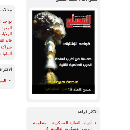
مقالات 
تواجد ع
المعهد ا
الولايات
قائد الق
شراكة عم
ألمانيا تقرر
الاكثر ق
البي
تصفح العدد 46
الاكثر قراءة
أدبيات التقاليد العسكرية ... منظومة
الرتب العسكرية العالمية -4-