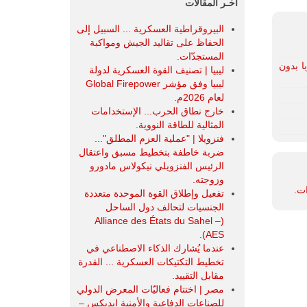
آخـر المقالات
البيروقراطية العسكرية ... السبيل إلى
الحفاظ على تقاليد الجيش ومواكبة
المستجدّات.
با بدون
ليبيا | تصنيف القوة العسكرية لدولة
ليبيا وفق مؤشر Global Firepower
لعام 2026م.
خارج نطاق الحرب... الإستخدامات
المثالية للطاقة النووية.
فنزويلا | "عملية العزم المطلق"...
ضربة خاطفة بتخطيط مسبق واعتقال
الرئيس الفنزويلي نيكولاس مادورو
وزوجته.
ات.
تفعيل وإطلاق القوة الموحدة متعددة
الجنسيات لتحالف دول الساحل
(Alliance des États du Sahel –
AES).
عندما يُشارك الذكاء الاصطناعي في
تخطيط التكتيكات العسكرية ... القدرة
مقابل التقييد.
مصر | اختتام فعاليّات المعرض الدولي
للصناعات الدفاعية والأمنية ايديكس ‒