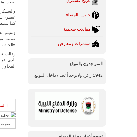
تاريخ عسكري
صعب منذ ز
جليس المسلح
عنصر، يشك
كما سينضم 
مقابلات صحفية
وسيتم نشر
مؤتمرات ومعارض
«الحلف ا
وقالت غر
الذي يتم 
المتواجدون بالموقع
المجاور.
1942 زائر، ولايوجد أعضاء داخل الموقع
الس
Please
Rate
تصفح أعداد مجلة المسلح