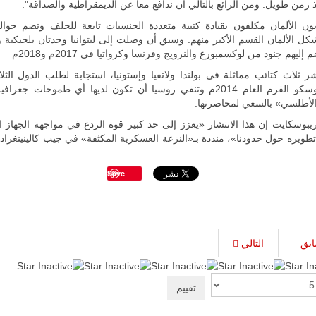
من طويل. ومن الرائع بالتالي أن ندافع معا عن الديمقراطية والصداقة".
أطراف ليبية
منقسمة منذ…
للمزيد
ل الألمان القسم الأكبر منهم. وسبق أن وصلت إلى ليتوانيا وحدتان بلجيكية و
إليهم جنود من لوكسمبورغ والنرويج وفرنسا وكرواتيا في 2017م و2018م
 ثلاث كتائب مماثلة في بولندا ولاتفيا وإستونيا، استجابة لطلب الدول الثل
ضمت موسكو القرم العام 2014م وتنفي روسيا أن تكون لديها أي طموحات جغر
لأطلسي» بالسعي لمحاصرتها.
يبوسكايت إن هذا الانتشار «يعزز إلى حد كبير قوة الردع في مواجهة الجهاز 
تطويره حول حدودنا»، منددة بـ«النزعة العسكرية المكثفة» في جيب كالينينغرا
Save
ابق
التالي