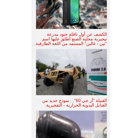
الكشف عن أول ناقلة جنود مدرعة
نيجيرية محلية الصنع أطلق عليها اسم
"تين - غالين" المستمد من اللغة الطارقية.
القنبلة "آر جي 60"... نموذج جديد من
القنابل اليدوية الحرارية - التفجيرية.