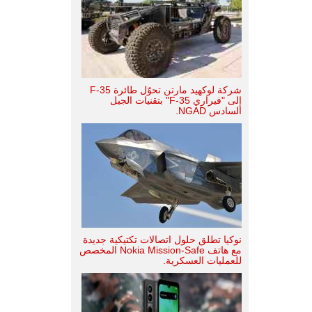
شركة لوكهيد مارتن تحوّل طائرة F-35
إلى "فيراري F-35" بتقنيات الجيل
السادس NGAD.
نوكيا تطلق حلول اتصالات تكتيكية جديدة
مع هاتف Nokia Mission-Safe المخصص
للعمليات العسكرية.