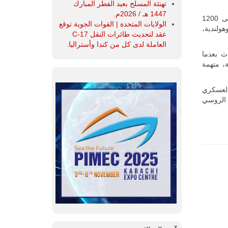
تهنئة المسلح بعيد الفطر المبارك
1447 هـ / 2026م.
والعسكريون الألمان مكلفون بقيادة كتيبة متعددة الجنسيات تابعة للحلف وتضم حوالى 1200
الولايات المتحدة | القوات الجوية توقع
هولندية،
عقد لتحديث طائرات النقل C-17
العاملة لدى كل من كندا وأستراليا.
اث بعدما
افية، متهمة
العسكري
د الروسي