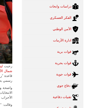
دراسات وابحاث
الفكر العسكري
الأمن الوطني
ادارة الأزمات
قوات برية
قوات بحرية
رحبت
ليت
شمال ال
قوات جوية
قاعدة "رو
رسمي بحضو
دفاع جوي
واضحة وه
الانتخابا
تقنيات دفاعية
الأحزاب ت
وقالت: "م