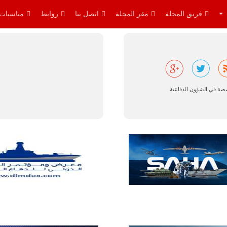
توقعات بتوريد
نحو 150…
فريق المجلة
مقر المجلة
اتصل بنا
روابط
مناسبات
للمزيد
صصة في الشؤون الدفاعية
مالي |
مشاركة
المسيرة
الروسية
أوريون مع
قوة الفيلق
الأفريقي في
حرب
العصابات في
مالي.