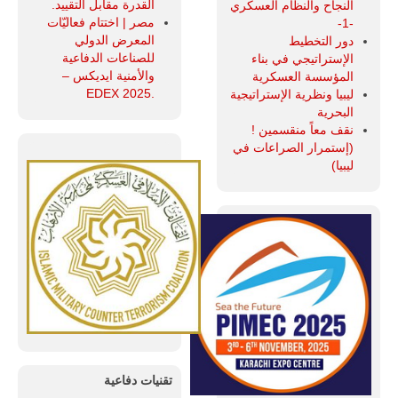
القدرة مقابل التقييد.
النجاح والنظام العسكري
مصر | اختتام فعاليّات
-1-
المعرض الدولي
دور التخطيط
للصناعات الدفاعية
الإستراتيجي في بناء
والأمنية ايديكس ‒
المؤسسة العسكرية
.EDEX 2025
ليبيا ونظرية الإستراتيجية
البحرية
نقف معاً منقسمين !
(إستمرار الصراعات في
ليبيا)
تقنيات دفاعية