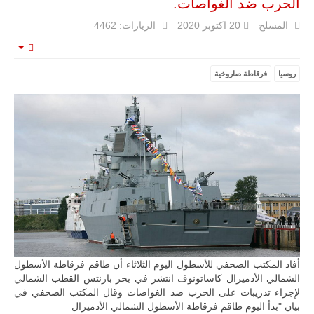
الحرب ضد الغواصات.
المسلح
20 اكتوبر 2020
الزيارات: 4462
mpty
روسيا
فرقاطة صاروخية
ليبيا | إنطلاق
تدريبات
فلينتلوك
2026 الدولية
بمشاركة
جيوش وقادة
من 30 دولة
بمدينة سرت
الليبية.
في خطوة
تُوصف بأنها
اختبار عملي
جديد لإمكانية
تقريب
المسافات بين
المؤسستين
أفاد المكتب الصحفي للأسطول اليوم الثلاثاء أن طاقم فرقاطة الأسطول
العسكريتين في
الشمالي الأدميرال كاساتونوف انتشر في بحر بارنتس القطب الشمالي
شرق البلاد
لإجراء تدريبات على الحرب ضد الغواصات وقال المكتب الصحفي في
وغربها، وسط
بيان "بدأ اليوم طاقم فرقاطة الأسطول الشمالي الأدميرال
حضور دولي