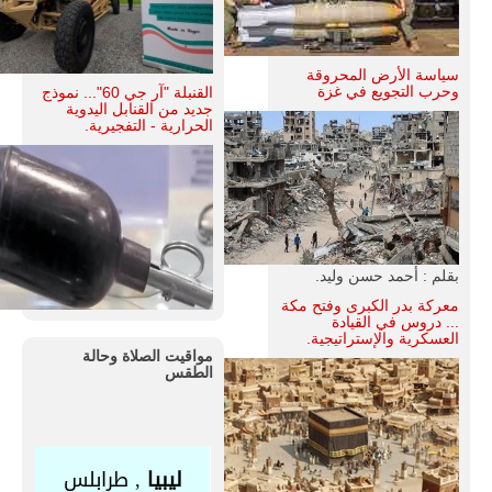
سياسة الأرض المحروقة
وحرب التجويع في غزة
القنبلة "آر جي 60"... نموذج
جديد من القنابل اليدوية
الحرارية - التفجيرية.
بقلم : أحمد حسن وليد.
معركة بدر الكبرى وفتح مكة
... دروس في القيادة
العسكرية والإستراتيجية.
مواقيت الصلاة وحالة
الطقس