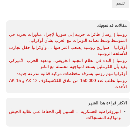
مقالات قد تعجبك
روسيا | إرسال طائرات حربية إلى سوريا لإجراء مناورات بحرية في
المتوسط وسط تصاعد التوترات مع الغرب بشأن أوكرانيا.
أوكرانيا | صواريخ روسية يصعب اعتراضها ... وأوكرانيا حقل تجارب
للأسلحة الروسية.
روسيا | البدء في نظام التجنيد الخريفي.. ومعهد الحرب الأميركي
يفيد بأن الكرملين يستعد لمواجهة محتملة مع الناتو.
أوكرانيا تتهم روسيا بسرقة مخططات مركبة قتالية مدرعة جديدة
روسيا تطلب عدد 150,000 من بنادق الكلاشينكوف AK-12 و AK-15
الأحدث.
الاكثر قراءة هذا الشهر
البيروقراطية العسكرية ... السبيل إلى الحفاظ على تقاليد الجيش
ومواكبة المستجدّات.