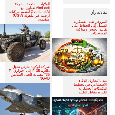
الولايات المتحدة | شركة
AimLock تتعاون مع
Overland AI لتقديم مركبات
مقالات رأي
أرضية غير مأهولة (UGV)
متقدمة.
البيروقراطية العسكرية ...
السبيل إلى الحفاظ على
تقاليد الجيش ومواكبة
المستجدّات.
شركة لوكهيد مارتن تحوّل
طائرة F-35 إلى "فيراري F-
35" بتقنيات الجيل السادس
NGAD.
عندما يُشارك الذكاء
الاصطناعي في تخطيط
التكتيكات العسكرية ...
القدرة مقابل التقييد.