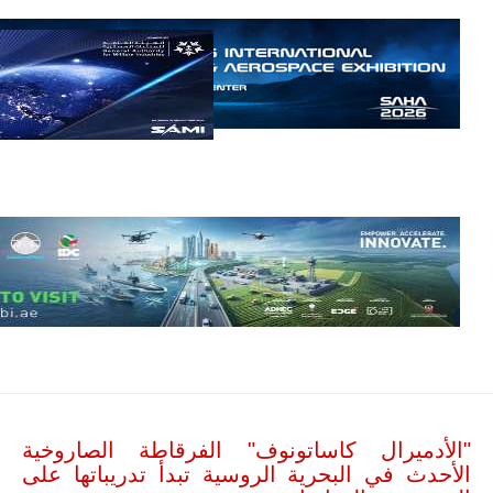
العصابات في
مالي.
مع تصاعد حدة
الحرب الجوية
الروسية في
مالي رُصدت
طائرة أوريون
بدون طيار فوق
باماكو وبالنسبة
لحملة مكافحة
التمرد في
منطقة الساحل،
فإن الجمع بين
قدرة طائرة
أوريون على
التحليق…
للمزيد
"الأدميرال كاساتونوف" الفرقاطة الصاروخية
الأحدث في البحرية الروسية تبدأ تدريباتها على