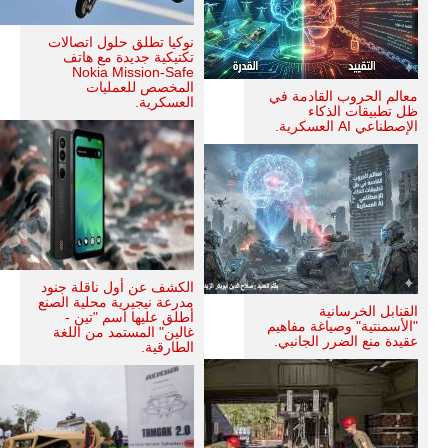
نوكيا تطلق حلول اتصالات
تكتيكية جديدة مع هاتف
Nokia Mission-Safe
المخصص للعمليات
معالم الحروب القادمة في
العسكرية.
ظل تطبيقات الذكاء
الإصطناعي AI العسكرية.
الكشف عن أول ناقلة جنود
مدرعة نيجيرية محلية الصنع
القنابل الخرسانية
أطلق عليها اسم "تين -
"الأسمنتية" وصياغة مفاهيم
غالين" المستمد من اللغة
عقيدة منع الضرر الجانبي.
الطارقية.