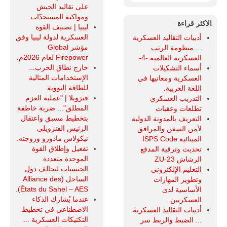
على تقاليد الجيش
ومواكبة المستجدّات.
الاكثر قراءة
ليبيا | تصنيف القوة
العسكرية لدولة ليبيا وفق
أدبيات التقاليد العسكرية
مؤشر Global
... منظومة الرتب
Firepower لعام 2026م.
العسكرية العالمية -4-
خارج نطاق الحرب...
أسماء التشكيلات
الإستخدامات المثالية
العسكرية ومعانيها في
للطاقة النووية.
اللغة العربية.
فنزويلا | "عملية العزم
التدريب العسكري
المطلق"... ضربة خاطفة
تطلعات وعقبات
بتخطيط مسبق واعتقال
التعريف بالمدونة الدولية
الرئيس الفنزويلي
لأمن السفن والمرافق
نيكولاس مادورو وزوجته.
المينائية ISPS Code
تفعيل وإطلاق القوة
تحديث وترقية المدفع
الموحدة متعددة
الرشاش ZU-23
الجنسيات لتحالف دول
التعليم الإلكتروني
الساحل (Alliance des
وتطوير المهارات
États du Sahel – AES).
الأساسية لدى
عندما يُشارك الذكاء
العسكريين.
الاصطناعي في تخطيط
أدبيات التقاليد العسكرية
التكتيكات العسكرية ...
... الضبط والربط سر