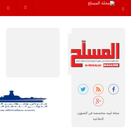
خلال العشرين
عاماً المقبلة، مع
توقعات بتوريد
نحو 150…
للمزيد
مالي |
مشاركة
المسيرة
الروسية
مجلة ليبية متخصصة في الشؤون
أوريون مع
الدفاعية
قوة الفيلق
الأفريقي في
حرب