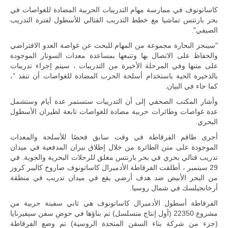
تقوده الولايات
كاساتونوف في ممارسة مهام التدريبات الحربية المضادة للغواصات في
المتحدة وشراكة
بحر بارنتس تماشيا مع خطط التدريب القتالي للأسطول لفترة التدريب
مباشرة مع
أطراف ليبية
الصيفي".
منقسمة منذ…
"سينجز البحارة مجموعة من المهام للبحث عن غواصة العدو الافتراضي
للمزيد
والحفاظ على الاتصال بها وتتبعها بمساعدة معدات السونار الموجودة
على متنها وفي المرحلة الأخيرة من التدريبات ، سيتم إجراء تدريبات
بالذخيرة الحية باستخدام أسلحة الحرب المضادة للغواصات أن تنفذ "،
كما جاء في البيان.
وأشار المكتب الصحفي إلى أن التدريبات ستستمر عدة أيام وستشمل
عدة غواصات وطائرات حربية مضادة للغواصات تابعة لطيران الأسطول
البحري.
أجرى طاقم الفرقاطة في وقت سابق فحصًا للأسلحة والمعدات
الموجودة على متن الطائرة من خلال إطلاق نيران المدفعية في ميدان
تدريب قتالي بحري في بحر بارنتس مغلق للرحلات البحرية والجوية. في
29 سبتمبر ، أطلقت الفرقاطة الأدميرال كاساتونوف صاروخ كاليبر كروز
من البحر الأبيض ضد هدف أرضي يقع في ميدان تدريب في منطقة
أرخانجيلسك في شمال روسيا.
الفرقاطة أسطول الأدميرال كاساتونوف هي ثاني سفينة حربية من
مشروع 22350 (أول إنتاج متسلسل) تم بناؤها في حوض سفن سيفيرنايا
(جزء من شركة بناء السفن المتحدة الروسية) تم وضع الفرقاطة