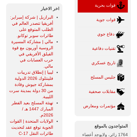
قوات بحرية
اخر الاخبار
البرازيل | شركة إمبراير:
قوات جوية
أفريقيا تتصدر العالم في
الطلب المتوقع على
دفاع جوي
طائرات سوبر توكانو.
مالي | مشاركة المسيرة
الروسية أوريون مع قوة
تقنيات دفاعية
الفيلق الأفريقي في
حرب العصابات في
تاريخ عسكري
مالي.
ليبيا | إنطلاق تدريبات
جليس المسلح
فلينتلوك 2026 الدولية
بمشاركة جيوش وقادة
من 30 دولة بمدينة سرت
مقابلات صحفية
الليبية.
تهنئة المسلح بعيد الفطر
مؤتمرات ومعارض
المبارك 1447 هـ /
2026م.
الولايات المتحدة | القوات
المتواجدون بالموقع
الجوية توقع عقد لتحديث
طائرات النقل C-17
1764 زائر، ولايوجد أعضاء