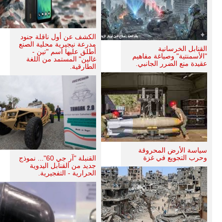
الكشف عن أول ناقلة جنود
مدرعة نيجيرية محلية الصنع
القنابل الخرسانية
أطلق عليها اسم "تين -
"الأسمنتية" وصياغة مفاهيم
غالين" المستمد من اللغة
عقيدة منع الضرر الجانبي.
الطارقية.
سياسة الأرض المحروقة
وحرب التجويع في غزة
القنبلة "آر جي 60"... نموذج
جديد من القنابل اليدوية
الحرارية - التفجيرية.