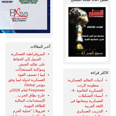
آخـر المقالات
تصفح العدد 46
البيروقراطية العسكرية
... السبيل إلى الحفاظ
على تقاليد الجيش
ومواكبة المستجدّات.
الاكثر قراءة
ليبيا | تصنيف القوة
العسكرية لدولة ليبيا وفق
أدبيات التقاليد العسكرية
مؤشر Global
... منظومة الرتب
Firepower لعام 2026م.
العسكرية العالمية -4-
خارج نطاق الحرب...
أسماء التشكيلات
الإستخدامات المثالية
العسكرية ومعانيها في
للطاقة النووية.
اللغة العربية.
فنزويلا | "عملية العزم
التدريب العسكري
المطلق"... ضربة خاطفة