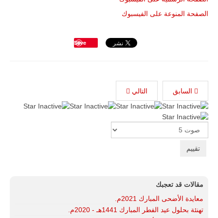
جديد لإمكانية
تقريب
الصفحة المنوعة على الفيسبوك
المسافات بين
المؤسستين
العسكريتين في
Save
شرق البلاد
وغربها، وسط
حضور دولي
تقوده الولايات
المتحدة وشراكة
مباشرة مع
السابق
التالي
أطراف ليبية
منقسمة منذ…
للمزيد
Please
Rate
مقالات قد تعجبك
معايدة الأضحى المبارك 2021م.
تهنئة بحلول عيد الفطر المبارك 1441هـ - 2020م.