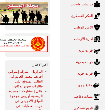
دراسات وابحاث
الفكر العسكري
الأمن الوطني
ادارة الأزمات
قوات برية
قوات بحرية
اخر الاخبار
البرازيل | شركة إمبراير:
قوات جوية
أفريقيا تتصدر العالم في
الطلب المتوقع على
دفاع جوي
طائرات سوبر توكانو.
مالي | مشاركة المسيرة
الروسية أوريون مع قوة
تقنيات دفاعية
الفيلق الأفريقي في
حرب العصابات في
تاريخ عسكري