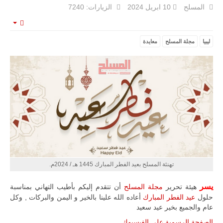
المسلح
10 ابريل 2024
الزيارات: 7240
mpty
ليبيا
مجلة المسلح
معايدة
ليبيا | إنطلاق
تدريبات
فلينتلوك
2026 الدولية
بمشاركة
جيوش وقادة
تهنئة المسلح بعيد الفطر المبارك 1445 هـ / 2024م.
من 30 دولة
بمدينة سرت
الليبية.
يسر
هيئة تحرير
مجلة المسلح
أن تتقدم إليكم بأطيب التهاني بمناسبة
حلول
عيد الفطر المبارك
أعاده الله علينا بالخير و اليمن والبركات , وكل
في خطوة
عام والجميع بخير عيد سعيد
تُوصف بأنها
اختبار عملي
الصفحة الرسمية على الفيسبوك