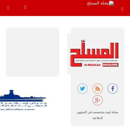
أن تصبح القارة
الأفريقية أكبر
سوق عالمي
لطائرة الهجوم
الخفيف
والتدريب
المتقدم "A-29
سوبر توكانو"
خلال العشرين
عاماً المقبلة، مع
توقعات بتوريد
نحو 150…
للمزيد
مجلة ليبية متخصصة في الشؤون
الدفاعية