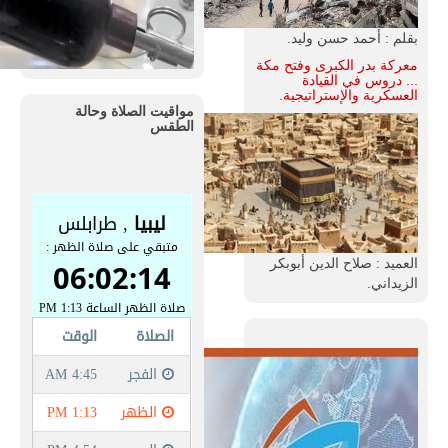
بقلم : أحمد حسن وليد.
معركة بدر الكبرى وفتح مكة
... دروس في القيادة
العسكرية والإستراتيجية.
مواقيت الصلاة وحالة
الطقس
العميد : صلاح الدين أبوبكر
الزيداني.