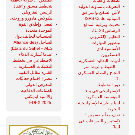
تطلعات وعقبات
بتخطيط مسبق واعتقال
التعريف بالمدونة الدولية
الرئيس الفنزويلي
لأمن السفن والمرافق
نيكولاس مادورو وزوجته.
المينائية ISPS Code
تفعيل وإطلاق القوة
تحديث وترقية المدفع
الموحدة متعددة
الرشاش ZU-23
الجنسيات لتحالف دول
التعليم الإلكتروني
الساحل (Alliance des
وتطوير المهارات
États du Sahel – AES).
الأساسية لدى
عندما يُشارك الذكاء
العسكريين.
الاصطناعي في تخطيط
أدبيات التقاليد العسكرية
التكتيكات العسكرية ...
... الضبط والربط سر
القدرة مقابل التقييد.
النجاح والنظام العسكري
مصر | اختتام فعاليّات
-1-
المعرض الدولي
دور التخطيط
للصناعات الدفاعية
الإستراتيجي في بناء
والأمنية ايديكس ‒
المؤسسة العسكرية
.EDEX 2025
ليبيا ونظرية الإستراتيجية
البحرية
نقف معاً منقسمين !
(إستمرار الصراعات في
ليبيا)