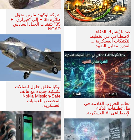
شركة لوكهيد مارتن تحوّل
طائرة F-35 إلى "فيراري F-
35" بتقنيات الجيل السادس
NGAD.
عندما يُشارك الذكاء
الاصطناعي في تخطيط
التكتيكات العسكرية ...
القدرة مقابل التقييد.
نوكيا تطلق حلول اتصالات
تكتيكية جديدة مع هاتف
Nokia Mission-Safe
المخصص للعمليات
معالم الحروب القادمة في
العسكرية.
ظل تطبيقات الذكاء
الإصطناعي AI العسكرية.