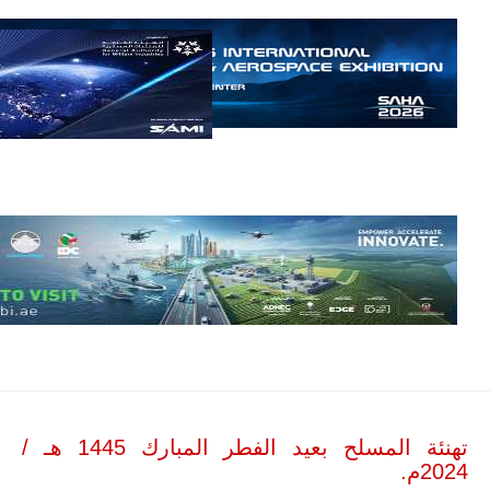
مالي |
مشاركة
المسيرة
الروسية
أوريون مع
قوة الفيلق
الأفريقي في
حرب
العصابات في
مالي.
مع تصاعد حدة
الحرب الجوية
الروسية في
مالي رُصدت
طائرة أوريون
بدون طيار فوق
باماكو وبالنسبة
لحملة مكافحة
التمرد في
منطقة الساحل،
فإن الجمع بين
قدرة طائرة
أوريون على
تهنئة المسلح بعيد الفطر المبارك 1445 هـ /
التحليق…
2024م.
للمزيد