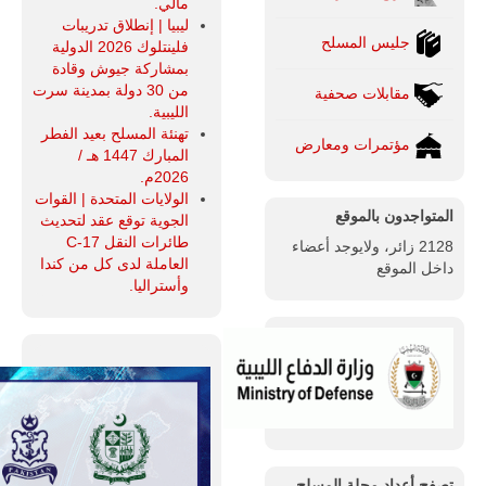
مالي.
ليبيا | إنطلاق تدريبات
جليس المسلح
فلينتلوك 2026 الدولية
بمشاركة جيوش وقادة
من 30 دولة بمدينة سرت
مقابلات صحفية
الليبية.
تهنئة المسلح بعيد الفطر
مؤتمرات ومعارض
المبارك 1447 هـ /
2026م.
الولايات المتحدة | القوات
المتواجدون بالموقع
الجوية توقع عقد لتحديث
طائرات النقل C-17
2128 زائر، ولايوجد أعضاء
العاملة لدى كل من كندا
داخل الموقع
وأستراليا.
تصفح أعداد مجلة المسلح