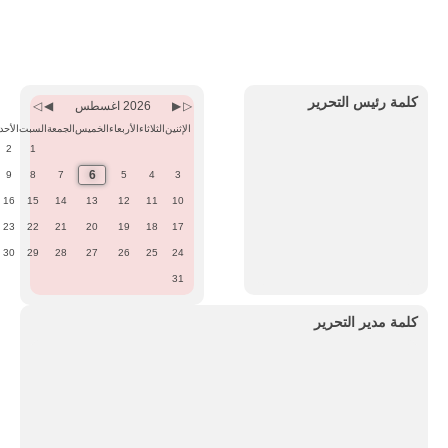
Previous
Previous
Next
Next
Month
Year
Month
Year
كلمة رئيس التحرير
2026 اغسطس
الإثنين
الثلاثاء
الأربعاء
الخميس
الجمعة
السبت
الأحد
2
1
6
9
8
7
5
4
3
16
15
14
13
12
11
10
23
22
21
20
19
18
17
30
29
28
27
26
25
24
31
كلمة مدير التحرير