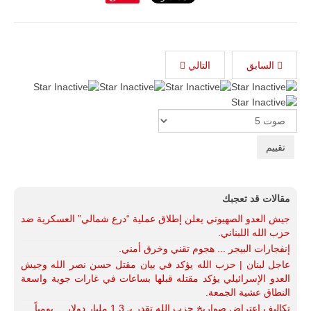
السابق
التالي
Please
Rate
مقالات قد تعجبك
جيش العدو الصهيوني يعلن إطلاق عملية “درع شمالي” العسكرية ضد
حزب الله اللبناني.
إنفجارات البيجر ... هجوم تقني وخرق أمني.
عاجل لبنان | حزب الله يؤكد في بيان مقتل حسن نصر الله وجيش
العدو الإسرائيلي يؤكد مقتله قبلها بساعات في غارات جوية واسعة
النطاق عشية الجمعة.
تكاليف إعتراض صواريخ حزب الله تقدر بـ 1.3 مليار دولار… يومياً.