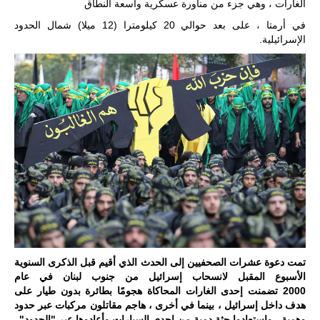
المتحدة وشراكة
الغارات ، وهي جزء من مناورة عسكرية واسعة النطاق
مباشرة مع
في أرمتا ، على بعد حوالي 20 كيلومترا (12 ميلا) شمال الحدود
أطراف ليبية
الإسرائيلية.
منقسمة منذ…
للمزيد
تمت دعوة عشرات الصحفيين إلى الحدث الذي أقيم قبل الذكرى السنوية
الأسبوع المقبل لانسحاب إسرائيل من جنوب لبنان في عام
2000
تضمنت إحدى الغارات المحاكاة هجومًا بطائرة بدون طيار على
هدف داخل إسرائيل ، بينما في أخرى ، هاجم مقاتلون مركبات عبر حدود
وهمية ، واستعادوا جثة دمية من إحدى السيارات وأعادوها عبر "الحدود".