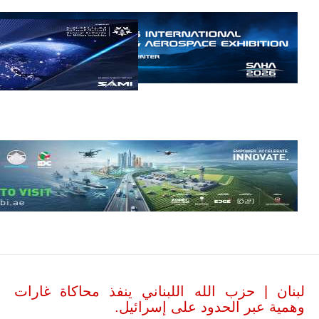
مالي.
مع تصاعد حدة
الحرب الجوية
الروسية في
مالي رُصدت
طائرة أوريون
بدون طيار فوق
باماكو وبالنسبة
لحملة مكافحة
التمرد في
منطقة الساحل،
فإن الجمع بين
قدرة طائرة
أوريون على
التحليق…
للمزيد
لبنان | حزب الله اللبناني ينفذ محاكاة غارات
وهمية عبر الحدود على إسرائيل.