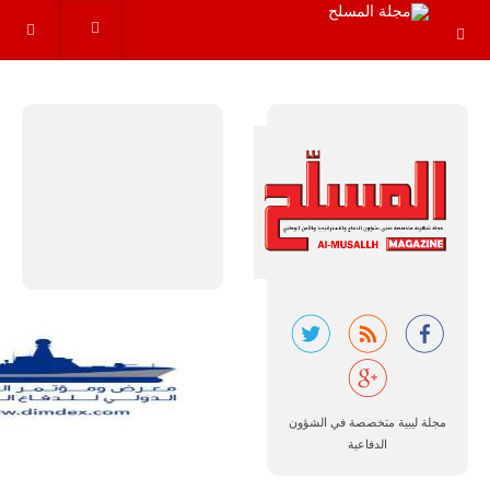
عاماً المقبلة، مع
توقعات بتوريد
نحو 150…
للمزيد
مالي |
مشاركة
المسيرة
الروسية
أوريون مع
مجلة ليبية متخصصة في الشؤون
قوة الفيلق
الدفاعية
الأفريقي في
حرب
العصابات في