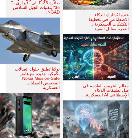
طائرة F-35 إلى "فيراري F-
35" بتقنيات الجيل السادس
NGAD.
عندما يُشارك الذكاء
الاصطناعي في تخطيط
التكتيكات العسكرية ...
القدرة مقابل التقييد.
نوكيا تطلق حلول اتصالات
تكتيكية جديدة مع هاتف
Nokia Mission-Safe
المخصص للعمليات
معالم الحروب القادمة في
العسكرية.
ظل تطبيقات الذكاء
الإصطناعي AI العسكرية.