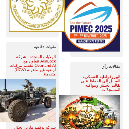
تقنيات دفاعية
الولايات المتحدة | شركة
AimLock تتعاون مع
Overland AI لتقديم مركبات
مقالات رأي
أرضية غير مأهولة (UGV)
متقدمة.
البيروقراطية العسكرية ...
السبيل إلى الحفاظ على
تقاليد الجيش ومواكبة
المستجدّات.
شركة لوكهيد مارتن تحوّل