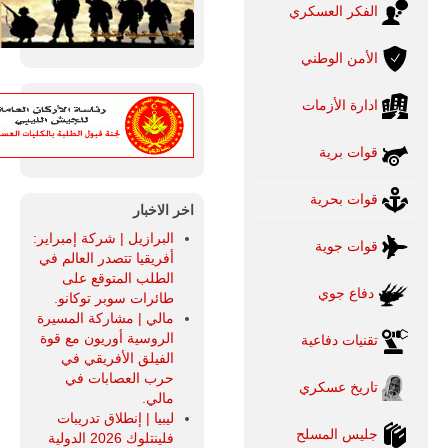
الفكر العسكري
الأمن الوطني
ادارة الأزمات
قوات برية
قوات بحرية
اخر الاخبار
البرازيل | شركة إمبراير:
قوات جوية
أفريقيا تتصدر العالم في
الطلب المتوقع على
دفاع جوي
طائرات سوبر توكانو.
مالي | مشاركة المسيرة
الروسية أوريون مع قوة
تقنيات دفاعية
الفيلق الأفريقي في
حرب العصابات في
تاريخ عسكري
مالي.
ليبيا | إنطلاق تدريبات
جليس المسلح
فلينتلوك 2026 الدولية