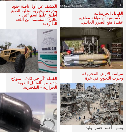
الكشف عن أول ناقلة جنود
مدرعة نيجيرية محلية الصنع
القنابل الخرسانية
أطلق عليها اسم "تين -
"الأسمنتية" وصياغة مفاهيم
غالين" المستمد من اللغة
عقيدة منع الضرر الجانبي.
الطارقية.
سياسة الأرض المحروقة
وحرب التجويع في غزة
القنبلة "آر جي 60"... نموذج
جديد من القنابل اليدوية
الحرارية - التفجيرية.
بقلم : أحمد حسن وليد.