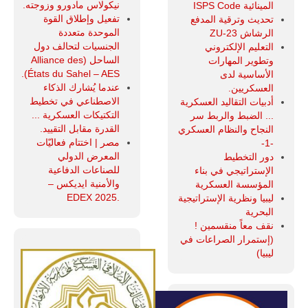
نيكولاس مادورو وزوجته.
المينائية ISPS Code
تفعيل وإطلاق القوة
تحديث وترقية المدفع
الموحدة متعددة
الرشاش ZU-23
الجنسيات لتحالف دول
التعليم الإلكتروني
الساحل (Alliance des
وتطوير المهارات
États du Sahel – AES).
الأساسية لدى
عندما يُشارك الذكاء
العسكريين.
الاصطناعي في تخطيط
أدبيات التقاليد العسكرية
التكتيكات العسكرية ...
... الضبط والربط سر
القدرة مقابل التقييد.
النجاح والنظام العسكري
مصر | اختتام فعاليّات
-1-
المعرض الدولي
دور التخطيط
للصناعات الدفاعية
الإستراتيجي في بناء
والأمنية ايديكس ‒
المؤسسة العسكرية
.EDEX 2025
ليبيا ونظرية الإستراتيجية
البحرية
نقف معاً منقسمين !
(إستمرار الصراعات في
ليبيا)