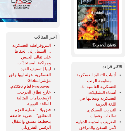
آخـر المقالات
تصفح العدد 45
البيروقراطية العسكرية
... السبيل إلى الحفاظ
على تقاليد الجيش
ومواكبة المستجدّات.
الاكثر قراءة
ليبيا | تصنيف القوة
العسكرية لدولة ليبيا وفق
أدبيات التقاليد العسكرية
مؤشر Global
... منظومة الرتب
Firepower لعام 2026م.
العسكرية العالمية -4-
خارج نطاق الحرب...
أسماء التشكيلات
الإستخدامات المثالية
العسكرية ومعانيها في
للطاقة النووية.
اللغة العربية.
فنزويلا | "عملية العزم
التدريب العسكري
المطلق"... ضربة خاطفة
تطلعات وعقبات
بتخطيط مسبق واعتقال
التعريف بالمدونة الدولية
الرئيس الفنزويلي
لأمن السفن والمرافق