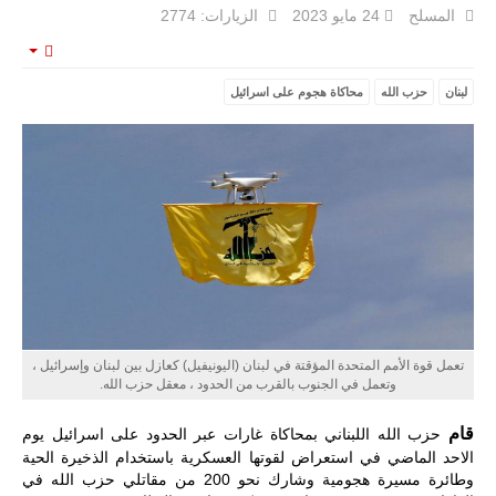
المسلح
24 مايو 2023
الزيارات: 2774
mpty
لبنان
حزب الله
محاكاة هجوم على اسرائيل
ليبيا | إنطلاق
تدريبات
فلينتلوك
2026 الدولية
بمشاركة
جيوش وقادة
من 30 دولة
بمدينة سرت
الليبية.
في خطوة
تُوصف بأنها
اختبار عملي
جديد لإمكانية
تقريب
تعمل قوة الأمم المتحدة المؤقتة في لبنان (اليونيفيل) كعازل بين لبنان وإسرائيل ،
المسافات بين
وتعمل في الجنوب بالقرب من الحدود ، معقل حزب الله.
المؤسستين
العسكريتين في
شرق البلاد
قام
حزب الله اللبناني بمحاكاة غارات عبر الحدود على اسرائيل يوم
وغربها، وسط
الاحد الماضي في استعراض لقوتها العسكرية باستخدام الذخيرة الحية
حضور دولي
وطائرة مسيرة هجومية
وشارك نحو 200 من مقاتلي حزب الله في
تقوده الولايات