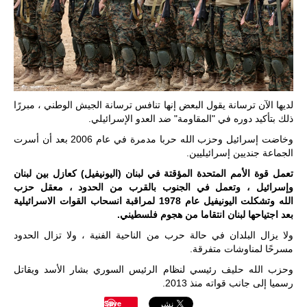
لديها الآن ترسانة يقول البعض إنها تنافس ترسانة الجيش الوطني ، مبررًا
ذلك بتأكيد دوره في "المقاومة" ضد العدو الإسرائيلي.
وخاضت إسرائيل وحزب الله حربا مدمرة في عام 2006 بعد أن أسرت
الجماعة جنديين إسرائيليين.
تعمل قوة الأمم المتحدة المؤقتة في لبنان (اليونيفيل) كعازل بين لبنان
وإسرائيل ، وتعمل في الجنوب بالقرب من الحدود ، معقل حزب
الله
وتشكلت اليونيفيل عام 1978 لمراقبة انسحاب القوات الاسرائيلية
بعد اجتياحها لبنان انتقاما من هجوم فلسطيني.
ولا يزال البلدان في حالة حرب من الناحية الفنية ، ولا تزال الحدود
مسرحًا لمناوشات متفرقة.
وحزب الله حليف رئيسي لنظام الرئيس السوري بشار الأسد ويقاتل
رسميا إلى جانب قواته منذ 2013.
Save