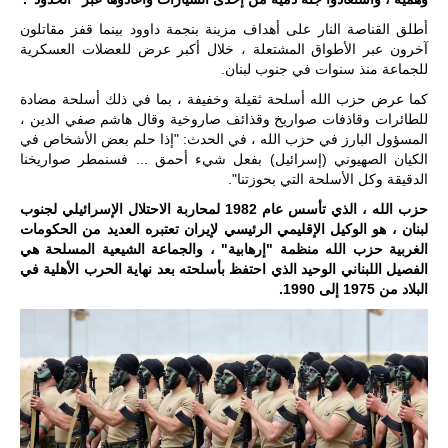
أطلق القناصة النار على أهداف مزينة بنجمة داوود بينما قفز مقاتلون
آخرون عبر الأطواق المشتعلة ، خلال أكبر عرض للعضلات العسكرية
للجماعة منذ سنوات في جنوب لبنان.
كما عرض حزب الله أسلحة ثقيلة وخفيفة ، بما في ذلك أسلحة مضادة
للطائرات وقاذفات صواريخ وقذائف صاروخية
وقال هاشم صفي الدين ،
المسؤول البارز في حزب الله ، في الحدث: "إذا حلم بعض الأشخاص في
الكيان الصهيوني (إسرائيل) بفعل شيء أحمق ... فسنمطر صواريخنا
الدقيقة وكل الأسلحة التي بحوزتنا".
حزب الله ، الذي تأسس عام 1982 لمحاربة الاحتلال الإسرائيلي لجنوب
لبنان ، هو الوكيل الإقليمي الرئيسي لإيران
تعتبره العديد من الحكومات
الغربية حزب الله منظمة "إرهابية" ، والجماعة الشيعية المسلحة هي
الفصيل اللبناني الوحيد الذي احتفظ بأسلحته بعد نهاية الحرب الأهلية في
البلاد من 1975 إلى 1990.