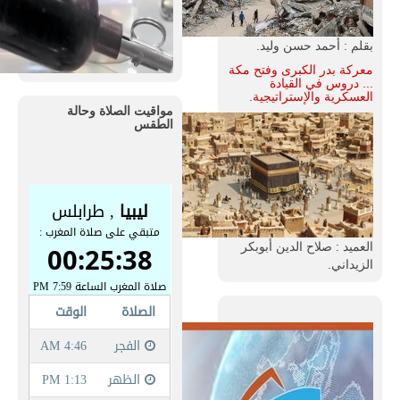
بقلم : أحمد حسن وليد.
معركة بدر الكبرى وفتح مكة
... دروس في القيادة
العسكرية والإستراتيجية.
مواقيت الصلاة وحالة
الطقس
العميد : صلاح الدين أبوبكر
الزيداني.