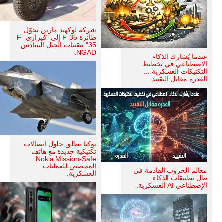
شركة لوكهيد مارتن تحوّل
طائرة F-35 إلى "فيراري F-
35" بتقنيات الجيل السادس
NGAD.
عندما يُشارك الذكاء
الاصطناعي في تخطيط
التكتيكات العسكرية ...
القدرة مقابل التقييد.
نوكيا تطلق حلول اتصالات
تكتيكية جديدة مع هاتف
Nokia Mission-Safe
المخصص للعمليات
معالم الحروب القادمة في
العسكرية.
ظل تطبيقات الذكاء
الإصطناعي AI العسكرية.