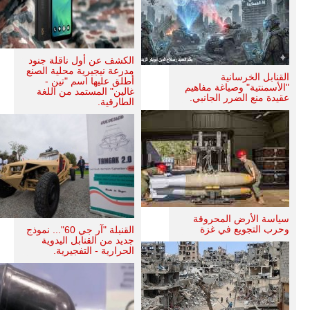
الكشف عن أول ناقلة جنود
مدرعة نيجيرية محلية الصنع
القنابل الخرسانية
أطلق عليها اسم "تين -
"الأسمنتية" وصياغة مفاهيم
غالين" المستمد من اللغة
عقيدة منع الضرر الجانبي.
الطارقية.
سياسة الأرض المحروقة
وحرب التجويع في غزة
القنبلة "آر جي 60"... نموذج
جديد من القنابل اليدوية
الحرارية - التفجيرية.