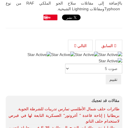
بالإضافة إلى مقاتلات سلاح الجو الملكي RAF من نوع
Typhoonومقاتلات Lightning الشبحية.
Save
السابق
التالي
تقييم
المستخدم:
5
/
5
Please
Rate
مقالات قد تعجبك
طائرات حلف شمال الأطلسي تمارس تدريبات للشرطة الجوية.
بريطانيا | إتاحة قاعدة " أغروتور" العسكرية التابعة لها في قبرص
لاستخدام حلف الناتو.
بريطانيا | نشر طائرات الشبح البريطانية F-35 في محاولة لتعزيز