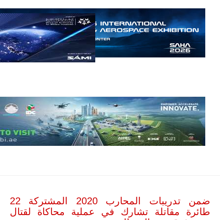
مالي.
مع تصاعد حدة
الحرب الجوية
الروسية في
مالي رُصدت
طائرة أوريون
بدون طيار فوق
باماكو وبالنسبة
لحملة مكافحة
التمرد في
منطقة الساحل،
فإن الجمع بين
قدرة طائرة
أوريون على
التحليق…
للمزيد
ضمن تدريبات المحارب 2020 المشتركة 22
طائرة مقاتلة تشارك في عملية محاكاة لقتال