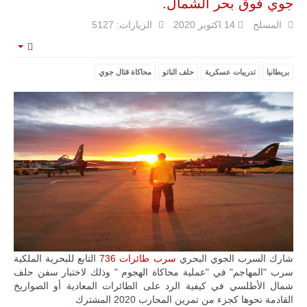
جوي فوق بحر الشمال.
المسلح
14 اكتوبر 2020
الزيارات: 5127
mpty
ليبيا | إنطلاق
بريطانيا
تدريبات عسكرية
حلف الناتو
محاكاة قتال جوي
تدريبات
فلينتلوك
2026 الدولية
بمشاركة
جيوش وقادة
من 30 دولة
بمدينة سرت
الليبية.
في خطوة
تُوصف بأنها
اختبار عملي
جديد لإمكانية
تقريب
المسافات بين
المؤسستين
العسكريتين في
شارك السرب الجوي البحري
سرب طائرات 736
التابع للبحرية الملكية
شرق البلاد
سرب "المهاجم" في "عملية محاكاة الهجوم " وذلك لاختبار سفن حلف
وغربها، وسط
شمال الأطلسي في كيفية الرد على الطائرات المعادية أو الصواريخ
حضور دولي
القادمة نحوها كجزء من تمرين المحارب 2020 المشترك
تقوده الولايات