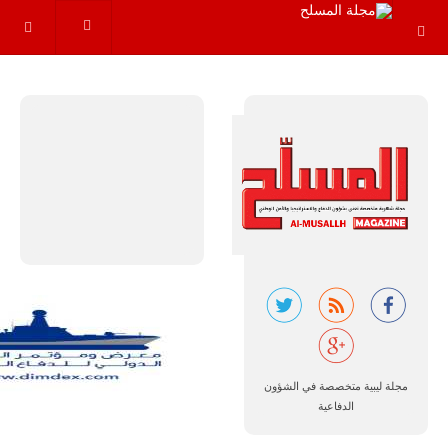
خلال العشرين
عاماً المقبلة، مع
توقعات بتوريد
نحو 150…
للمزيد
مالي |
مشاركة
المسيرة
الروسية
أوريون مع
مجلة ليبية متخصصة في الشؤون
قوة الفيلق
الدفاعية
الأفريقي في
حرب
العصابات في