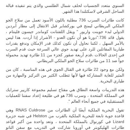
المتحدة وشراكة
السنوي متعدد الجنسيات لحلف شمال الطلسي والذي يتم تنفيذه قبالة
مباشرة مع
الساحل الشرقي لاسكتلندا هذا الشهر.
أطراف ليبية
منقسمة منذ…
كانت طائرات السرب 736 مطلية باللون الأسود تعمل من سلاح الجو
للمزيد
الملكي البريطاني ليمنج في يوركشاير قبل الانتقال إلى مطار أبردين
الدولي لبدء جوينت واريور " ويقل اللفتنانت كوماندر جيسون فلينتام ،
يقول قائد 736:"دورنا هو أن نكون العدو - الأشرار إذا أردت. هذا ليس
بالأمر السهل ، لكننا نحاول أن نكون كذلك قدر الإمكان وندفع بقدرات
طيارينا المقاتلين للرد على تهديد جوي عالي السرعة حيث قدم السرب
في إحدى الحالات ،قدم أربعة صقور كجزء من 11 طائرة تهديد محمولة
جواً ضد 11 من طائرات سلاح الجو الملكي البريطاني.
ولكن مع وجود 22 طائرة في القتال الجوي في هذه المناسبة ، كان من
المثير للغاية المشاركة فيها لأنها تتطلب الكثير من التركيز والمهارة من
طياري البحرية.
هذه التدريبات واسعة النطاق هي مفتاح تسليم مجموعة كاريير سترايك
في المملكة المتحدة ، وسرب 736 هو في طليعة إعداد سفننا للعمليات
المستقبلية في جميع أنحاء العالم ".
تقول البحرية الملكية أيضًا أن الطائرات من RNAS Culdrose وهي
قاعدة جوية تابعة للبحرية الملكية بالقرب من Helston في شبه جزيرة
Lizard في كورنوال بالمملكة المتحدة ، وتعد واحدة من أكبر قواعد
طائرات الهليكوبتر في أوروبا شاركت في التدريب مع سفن الناتو