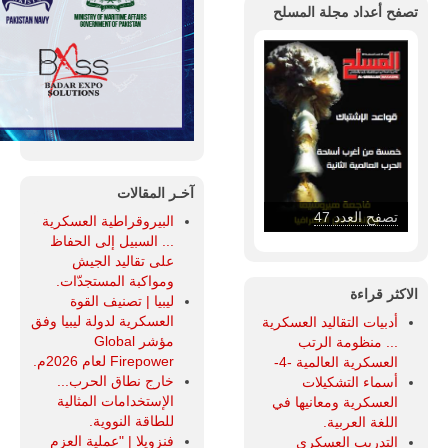
تصفح أعداد مجلة المسلح
آخـر المقالات
تصفح العدد 46
البيروقراطية العسكرية
... السبيل إلى الحفاظ
على تقاليد الجيش
ومواكبة المستجدّات.
الاكثر قراءة
ليبيا | تصنيف القوة
العسكرية لدولة ليبيا وفق
أدبيات التقاليد العسكرية
مؤشر Global
... منظومة الرتب
Firepower لعام 2026م.
العسكرية العالمية -4-
خارج نطاق الحرب...
أسماء التشكيلات
الإستخدامات المثالية
العسكرية ومعانيها في
للطاقة النووية.
اللغة العربية.
فنزويلا | "عملية العزم
التدريب العسكري