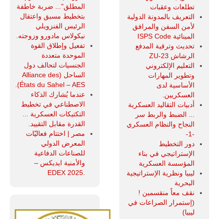
المطلق"... ضربة خاطفة
تطلعات وعقبات
بتخطيط مسبق واعتقال
التعريف بالمدونة الدولية
الرئيس الفنزويلي
لأمن السفن والمرافق
نيكولاس مادورو وزوجته.
المينائية ISPS Code
تفعيل وإطلاق القوة
تحديث وترقية المدفع
الموحدة متعددة
الرشاش ZU-23
الجنسيات لتحالف دول
التعليم الإلكتروني
الساحل (Alliance des
وتطوير المهارات
États du Sahel – AES).
الأساسية لدى
عندما يُشارك الذكاء
العسكريين.
الاصطناعي في تخطيط
أدبيات التقاليد العسكرية
التكتيكات العسكرية ...
... الضبط والربط سر
القدرة مقابل التقييد.
النجاح والنظام العسكري
مصر | اختتام فعاليّات
-1-
المعرض الدولي
دور التخطيط
للصناعات الدفاعية
الإستراتيجي في بناء
والأمنية ايديكس ‒
المؤسسة العسكرية
.EDEX 2025
ليبيا ونظرية الإستراتيجية
البحرية
نقف معاً منقسمين !
(إستمرار الصراعات في
ليبيا)