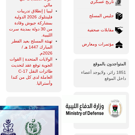
تاريخ عسكري
مالي.
ليبيا | إنطلاق تدريبات
جليس المسلح
فلينتلوك 2026 الدولية
بمشاركة جيوش وقادة
من 30 دولة بمدينة سرت
مقابلات صحفية
الليبية.
تهنئة المسلح بعيد الفطر
مؤتمرات ومعارض
المبارك 1447 هـ /
2026م.
الولايات المتحدة | القوات
المتواجدون بالموقع
الجوية توقع عقد لتحديث
طائرات النقل C-17
1851 زائر، ولايوجد أعضاء
العاملة لدى كل من كندا
داخل الموقع
وأستراليا.