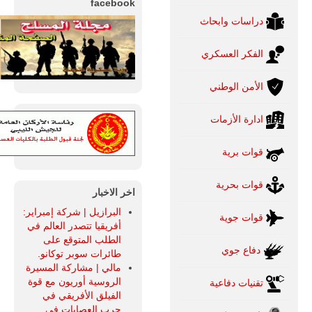
facebook
دراسات وابحاث
الفكر العسكري
الأمن الوطني
ادارة الأزمات
قوات برية
قوات بحرية
اخر الاخبار
البرازيل | شركة إمبراير:
قوات جوية
أفريقيا تتصدر العالم في
الطلب المتوقع على
دفاع جوي
طائرات سوبر توكانو.
مالي | مشاركة المسيرة
الروسية أوريون مع قوة
تقنيات دفاعية
الفيلق الأفريقي في
حرب العصابات في