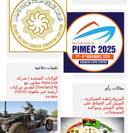
تقنيات دفاعية
الولايات المتحدة | شركة
AimLock تتعاون مع
Overland AI لتقديم مركبات
مقالات رأي
أرضية غير مأهولة (UGV)
متقدمة.
البيروقراطية العسكرية ...
السبيل إلى الحفاظ على
تقاليد الجيش ومواكبة
المستجدّات.