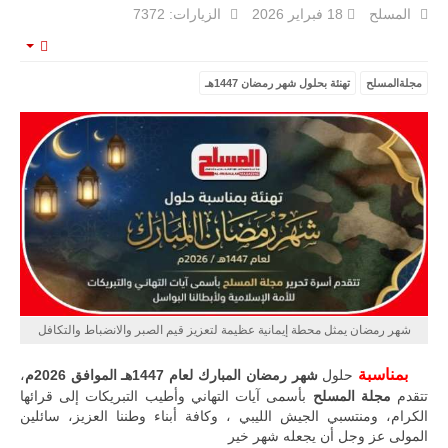
المسلح
18 فبراير 2026
الزيارات: 7372
mpty
مجلةالمسلح
تهنئة بحلول شهر رمضان 1447هـ
ليبيا | إنطلاق
تدريبات
فلينتلوك
2026 الدولية
بمشاركة
جيوش وقادة
من 30 دولة
بمدينة سرت
الليبية.
في خطوة
تُوصف بأنها
اختبار عملي
جديد لإمكانية
تقريب
شهر رمضان يمثل محطة إيمانية عظيمة لتعزيز قيم الصبر والانضباط والتكافل
المسافات بين
المؤسستين
العسكريتين في
بمناسبة
حلول
شهر رمضان المبارك لعام 1447هـ الموافق 2026م
،
شرق البلاد
تتقدم
مجلة المسلح
بأسمى آيات التهاني وأطيب التبريكات إلى قرائها
وغربها، وسط
الكرام، ومنتسبي الجيش الليبي ، وكافة أبناء وطننا العزيز، سائلين
حضور دولي
تقوده الولايات
المولى عز وجل أن يجعله شهر خير