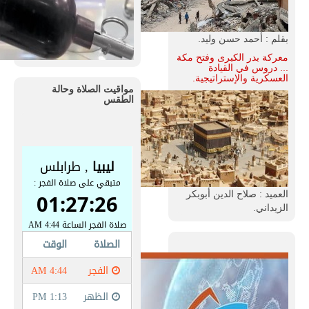
بقلم : أحمد حسن وليد.
معركة بدر الكبرى وفتح مكة
... دروس في القيادة
العسكرية والإستراتيجية.
مواقيت الصلاة وحالة
الطقس
العميد : صلاح الدين أبوبكر
الزيداني.