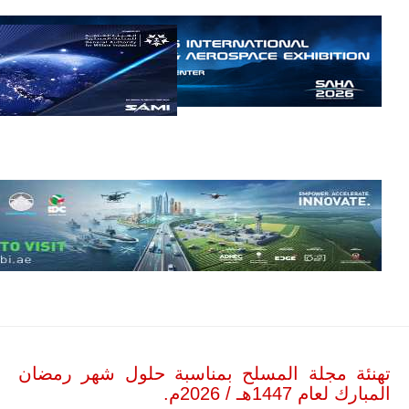
مالي.
مع تصاعد حدة
الحرب الجوية
الروسية في
مالي رُصدت
طائرة أوريون
بدون طيار فوق
باماكو وبالنسبة
لحملة مكافحة
التمرد في
منطقة الساحل،
فإن الجمع بين
قدرة طائرة
أوريون على
التحليق…
للمزيد
تهنئة مجلة المسلح بمناسبة حلول شهر رمضان
المبارك لعام 1447هـ / 2026م.