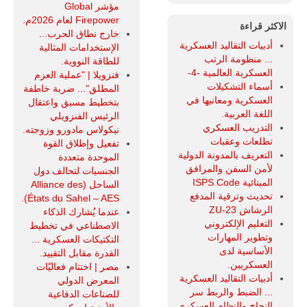
مؤشر Global
Firepower لعام 2026م.
الاكثر قراءة
خارج نطاق الحرب...
أدبيات التقاليد العسكرية
الإستخدامات المثالية
... منظومة الرتب
للطاقة النووية.
العسكرية العالمية -4-
فنزويلا | "عملية العزم
أسماء التشكيلات
المطلق"... ضربة خاطفة
العسكرية ومعانيها في
بتخطيط مسبق واعتقال
اللغة العربية.
الرئيس الفنزويلي
التدريب العسكري
نيكولاس مادورو وزوجته.
تطلعات وعقبات
تفعيل وإطلاق القوة
التعريف بالمدونة الدولية
الموحدة متعددة
لأمن السفن والمرافق
الجنسيات لتحالف دول
المينائية ISPS Code
الساحل (Alliance des
تحديث وترقية المدفع
États du Sahel – AES).
الرشاش ZU-23
عندما يُشارك الذكاء
التعليم الإلكتروني
الاصطناعي في تخطيط
وتطوير المهارات
التكتيكات العسكرية ...
الأساسية لدى
القدرة مقابل التقييد.
العسكريين.
مصر | اختتام فعاليّات
أدبيات التقاليد العسكرية
المعرض الدولي
... الضبط والربط سر
للصناعات الدفاعية
النجاح والنظام العسكري