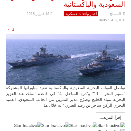
السعودية والباكستانية
المسلح
أخبار وأحداث عسكرية
15 فبراير 2018
الزيارات: 8495
ليبيا | إنطلاق
تدريبات
mpty
فلينتلوك
2026 الدولية
بمشاركة
جيوش وقادة
من 30 دولة
بمدينة سرت
الليبية.
في خطوة
تُوصف بأنها
اختبار عملي
جديد لإمكانية
تواصل القوات البحرية السعودية والباكستانية تنفيذ مناوراتها المشتركة
تقريب
"نسيم البحر - 11" و"درع الساحل -4" في قاعدة الملك عبد العزيز
المسافات بين
البحرية بمياه الخليج وصرّح مدير التمرين من الجانب السعودي، العميد
المؤسستين
البحري الركن ساجر بن رفيد العنزي "أنه خلال هذا
العسكريتين في
شرق البلاد
اِقرأ المزيد...
وغربها، وسط
حضور دولي
تقوده الولايات