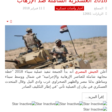
2018"العسكرية الشاملة ضد الإرهاب
المسلح
أخبار وأحداث عسكرية
11 فبراير 2018
الزيارات: 12661
mpty
أعلن
الجيش المصري
أنه بدأ الجمعة تنفيذ عملية سيناء 2018 "خطة
مجابهة شاملة للعناصر الإرهابية والإجرامية" في شمال ووسط سيناء
ومناطق بدلتا مصر والظهير الصحراوي غرب وادي النيل وقال المتحدث
العسكري في بيان إن العملية تأتي "في إطار التكليف الصادر
اِقرأ المزيد...