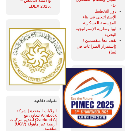
والأمنية ايديكس ‒
-1-
.EDEX 2025
دور التخطيط
الإستراتيجي في بناء
المؤسسة العسكرية
ليبيا ونظرية الإستراتيجية
البحرية
نقف معاً منقسمين !
(إستمرار الصراعات في
ليبيا)
تقنيات دفاعية
الولايات المتحدة | شركة
AimLock تتعاون مع
Overland AI لتقديم مركبات
أرضية غير مأهولة (UGV)
متقدمة.