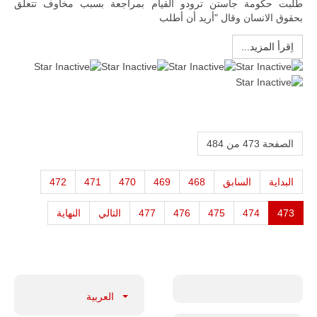
طلبت حكومة جاستن ترودو القيام بمراجعة بسبب مخاوف تتعلق
بحقوق الانسان وقال "أريد أن أطلب
اِقرأ المزيد...
الصفحة 473 من 484
البداية
السابق
468
469
470
471
472
473
474
475
476
477
التالي
النهاية
العربية