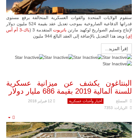
ستقوم الولايات المتحدة والقوات العسكرية المتحالفة برفع مستوى
قدراتها الدفاعية الصاروخية بموجب تعديل عقد بقيمة 524 مليون دولار
لإنتاج وتسليم الصواريخ لوكهيد مارتن
باتريوت
المتقدمة 3 (
باك-3 أم أس
إي
) ویعد ھذا التعدیل بالإضافة إلی العقد البالغ 944 ملیون
اِقرأ المزيد...
البنتاغون يكشف عن ميزانية عسكرية
للسنة المالية 2019 بقيمة 686 مليار دولار
المسلح
أخبار وأحداث عسكرية
12 فبراير 2018
الزيارات: 7353
mpty