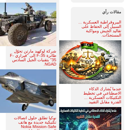
مقالات رأي
البيروقراطية العسكرية ...
السبيل إلى الحفاظ على
تقاليد الجيش ومواكبة
المستجدّات.
شركة لوكهيد مارتن تحوّل
طائرة F-35 إلى "فيراري F-
35" بتقنيات الجيل السادس
NGAD.
عندما يُشارك الذكاء
الاصطناعي في تخطيط
التكتيكات العسكرية ...
القدرة مقابل التقييد.
نوكيا تطلق حلول اتصالات
تكتيكية جديدة مع هاتف
Nokia Mission-Safe