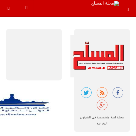
عاماً المقبلة، مع
توقعات بتوريد
نحو 150…
للمزيد
مالي |
مشاركة
المسيرة
الروسية
أوريون مع
مجلة ليبية متخصصة في الشؤون
قوة الفيلق
الدفاعية
الأفريقي في
حرب
العصابات في