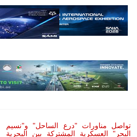
مالي.
مع تصاعد حدة
الحرب الجوية
الروسية في
مالي رُصدت
طائرة أوريون
بدون طيار فوق
باماكو وبالنسبة
لحملة مكافحة
التمرد في
منطقة الساحل،
فإن الجمع بين
قدرة طائرة
أوريون على
التحليق…
للمزيد
تواصل مناورات "درع الساحل" و"نسيم
البحر" العسكرية المشتركة بين البحرية