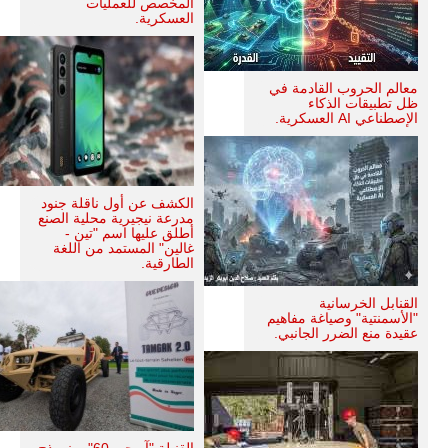
المخصص للعمليات
العسكرية.
معالم الحروب القادمة في
ظل تطبيقات الذكاء
الإصطناعي AI العسكرية.
الكشف عن أول ناقلة جنود
مدرعة نيجيرية محلية الصنع
أطلق عليها اسم "تين -
غالين" المستمد من اللغة
الطارقية.
القنابل الخرسانية
"الأسمنتية" وصياغة مفاهيم
عقيدة منع الضرر الجانبي.
القنبلة "آر جي 60"... نموذج