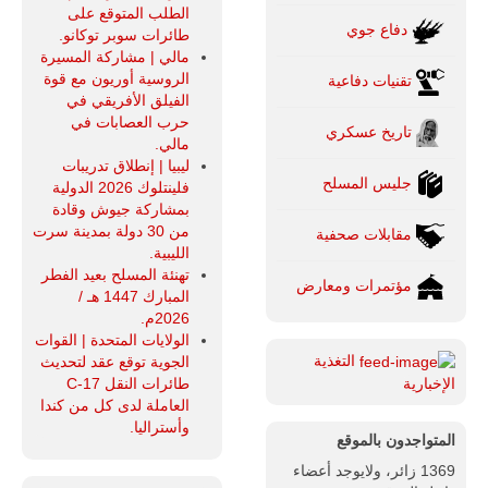
الطلب المتوقع على
دفاع جوي
طائرات سوبر توكانو.
مالي | مشاركة المسيرة
الروسية أوريون مع قوة
تقنيات دفاعية
الفيلق الأفريقي في
حرب العصابات في
تاريخ عسكري
مالي.
ليبيا | إنطلاق تدريبات
جليس المسلح
فلينتلوك 2026 الدولية
بمشاركة جيوش وقادة
من 30 دولة بمدينة سرت
مقابلات صحفية
الليبية.
تهنئة المسلح بعيد الفطر
مؤتمرات ومعارض
المبارك 1447 هـ /
2026م.
الولايات المتحدة | القوات
التغذية
الجوية توقع عقد لتحديث
طائرات النقل C-17
الإخبارية
العاملة لدى كل من كندا
وأستراليا.
المتواجدون بالموقع
1369 زائر، ولايوجد أعضاء