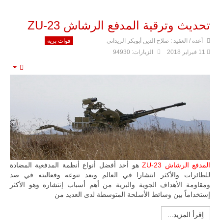
تحديث وترقية المدفع الرشاش ZU-23
أعده / العقيد : صلاح الدين أبوبكر الزيداني
قوات برية
11 فبراير 2018
الزيارات: 94930
mpty
المدفع الرشاش ZU-23
هو أحد أفضل أنواع أنظمة المدفعية المضادة
للطائرات والأكثر انتشارا في العالم ويعد تنوعه وفعاليته في صد
ومقاومة الأهداف الجوية والبرية من أهم أسباب إنتشاره وهو الأكثر
إستخداماً بين وسائط الأسلحة المتوسطة لدى العديد من
اِقرأ المزيد...