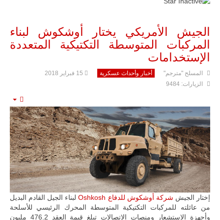
المتحدة وشراكة
مباشرة مع
أطراف ليبية
منقسمة منذ…
الجيش الأمريكي يختار أوشكوش لبناء
للمزيد
المركبات المتوسطة التكتيكية المتعددة
الإستخدامات
المسلح "مترجم"
أخبار وأحداث عسكرية
15 فبراير 2018
الزيارات: 9484
mpty
إختار الجيش
شركة أوشكوش للدفاع
Oshkosh
لبناء الجيل القادم البديل
من عائلته للمركبات التكتيكية المتوسطة المحرك الرئيسي للأسلحة
وأجهزة الاستشعار ومنصات الاتصالات تبلغ قيمة العقد 476.2 مليون