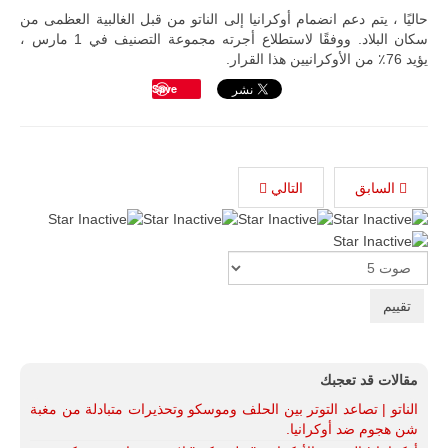
حاليًا ، يتم دعم انضمام أوكرانيا إلى
الناتو من قبل الغالبية العظمى من
سكان البلاد. ووفقًا لاستطلاع أجرته مجموعة التصنيف في 1 مارس ،
يؤيد 76٪ من الأوكرانيين هذا القرار.
Save
السابق
التالي
Please
Rate
مقالات قد تعجبك
الناتو | تصاعد التوتر بين الحلف وموسكو وتحذيرات متبادلة من مغبة
شن هجوم ضد أوكرانيا.