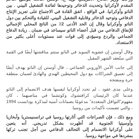
المقدم لأوكرانيا وتحديث الذخائر وتوحيدها لفائدة التشغيل البيني . بين
الناتو وأوكرانيا. في الواقع ، اتفق القادة في الاجتماع على تعزيز الإنتاج
الدفاعي وتوحيد الذخائر وقابلية التشغيل البيني. للقيادة والتحكم بين دول
الناتو وأوكرانيا وقال إن الحد الأدنى 2٪ من الناتج المحلي الإجمالي
للإنفاق الدفاعي من قبل أعضاء الناتو سيساعد في ضمان . زيادة الدفاع
الجماعي والردع وسيؤدي إلى قوات عند مستويات أعلى بكثير من
الاستعداد.
وقال أوستن إن عضوية السويد في الناتو ستتم مناقشتها أيضًا في القمة
التي ستُعقد الشهر المقبل.
إلى جانب الأمن الأوروبي الجماعي ، قال أوستن إن
الناتو يهدف أيضًا
إلى تعميق الشراكات مع دول المحيطين الهندي والهادئ لضمان منطقة
حرة ومنفتحة.
وعلى مدى عقود ، لم تحدد أوكرانيا لنفسها هدف الانضمام إلى
الناتو
عندما كان الرئيسان كرافتشوك وكوتشما في مناصبهما ، كان
مفهوم”النواقل المتعددة” مدعومًا بضمانات أمنية لمذكرة بودابست 1994
، والتي تضمنت تأكيدات من روسيا.
ومع ذلك ، فإن الصراعات التي أثارتها روسيا في ترانسنيستريا وأبخازيا
وأوسيتيا الجنوبية قد أظهرت بشكل تدريجي. أنه يتعين
على أوكرانيا الانضمام إلى التحالف الدفاعي من أجل تجنب تركها
بمفردها في مواجهة روسيا.