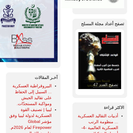
تصفح أعداد مجلة المسلح
آخـر المقالات
تصفح العدد 46
البيروقراطية العسكرية
... السبيل إلى الحفاظ
على تقاليد الجيش
ومواكبة المستجدّات.
الاكثر قراءة
ليبيا | تصنيف القوة
العسكرية لدولة ليبيا وفق
أدبيات التقاليد العسكرية
مؤشر Global
... منظومة الرتب
Firepower لعام 2026م.
العسكرية العالمية -4-