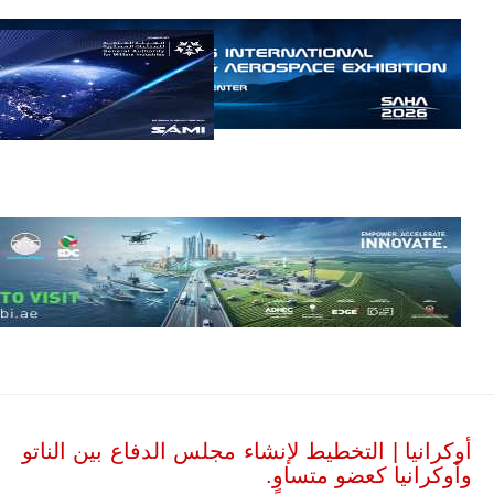
قوة الفيلق
الأفريقي في
حرب
العصابات في
مالي.
مع تصاعد حدة
الحرب الجوية
الروسية في
مالي رُصدت
طائرة أوريون
بدون طيار فوق
باماكو وبالنسبة
لحملة مكافحة
التمرد في
منطقة الساحل،
فإن الجمع بين
قدرة طائرة
أوريون على
التحليق…
للمزيد
أوكرانيا | التخطيط لإنشاء مجلس الدفاع بين الناتو
وأوكرانيا كعضو متساوٍ.