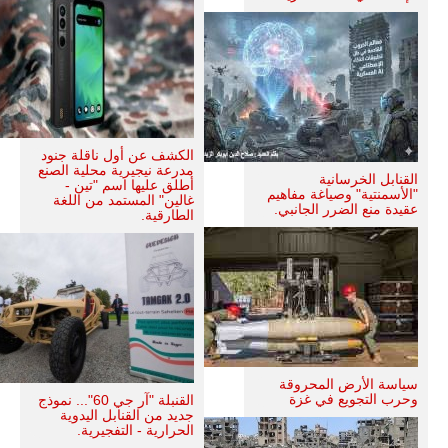
الكشف عن أول ناقلة جنود
مدرعة نيجيرية محلية الصنع
القنابل الخرسانية
أطلق عليها اسم "تين -
"الأسمنتية" وصياغة مفاهيم
غالين" المستمد من اللغة
عقيدة منع الضرر الجانبي.
الطارقية.
سياسة الأرض المحروقة
وحرب التجويع في غزة
القنبلة "آر جي 60"... نموذج
جديد من القنابل اليدوية
الحرارية - التفجيرية.