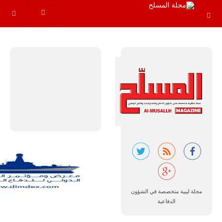
والتدريب
المتقدم "A-29
سوبر توكانو"
خلال العشرين
عاماً المقبلة، مع
توقعات بتوريد
نحو 150…
للمزيد
مالي |
مجلة ليبية متخصصة في الشؤون
مشاركة
المسيرة
الدفاعية
الروسية
أوريون مع