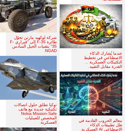
شركة لوكهيد مارتن تحوّل
طائرة F-35 إلى "فيراري F-
35" بتقنيات الجيل السادس
NGAD.
عندما يُشارك الذكاء
الاصطناعي في تخطيط
التكتيكات العسكرية ...
القدرة مقابل التقييد.
نوكيا تطلق حلول اتصالات
تكتيكية جديدة مع هاتف
Nokia Mission-Safe
المخصص للعمليات
معالم الحروب القادمة في
العسكرية.
ظل تطبيقات الذكاء
الإصطناعي AI العسكرية.