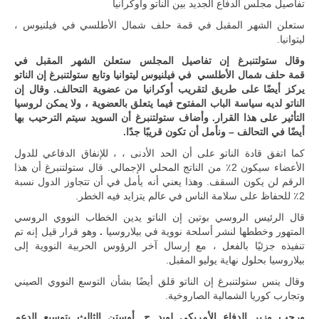
تفاصيل مجلس الدفاع الجديد بين الناتو وأوكرانيا
وغربها، وسط
حضور دولي
ستعلن الشهر المقبل في قمة حلف شمال الأطلسي في فيلنيوس ،
تقوده الولايات
ليتوانيا.
المتحدة وشراكة
مباشرة مع
وقال ستولتنبرغ إن تفاصيل المجلس ستعلن الشهر المقبل في
أطراف ليبية
قمة حلف شمال الأطلسي في فيلنيوس ليتوانيا وتابع ستولتنبرغ إن الناتو
منقسمة منذ…
يركز أيضًا على طريق لتقريب أوكرانيا من عضوية التحالف. وقال إن
الناتو لديه سياسة الباب المفتوح فيما يتعلق بالعضوية ، ولا يمكن لروسيا
للمزيد
التأثير على هذا القرار. وأضاف ستولتنبرغ أن السويد سيتم الترحيب بها
أيضًا في التحالف – ونأمل أن تكون قريبًا جدًا.
كما اتفق قادة
الناتو على أن الحد الأدنى ، ، للإنفاق الدفاعي للدول
الأعضاء سيكون 2٪ من الناتج المحلي الإجمالي. قال ستولتنبرغ أن هذا
الرقم لن يكون السقف. وهذا يعني أنه يأمل في أن تتجاوز الدول نسبة
2٪ للحفاظ على سلامة الناس في عالم يتزايد فيه الخطر.
قال الرئيس الروسي بوتين إن الناتو يدين الخطاب النووي الروسي
المتهور وخططها لنشر أسلحة نووية في بيلاروسيا
.
وهو قرار قيل إنه تم
تنفيذه جزئيًا بالفعل ، مع إرسال آخر الرؤوس الحربية النووية إلى
بيلاروسيا بحلول نهاية يوليو المقبل.
وقال ينس ستولتنبرغ إن الناتو قلق أيضًا بشأن التوسع النووي الصيني
وتجارب كوريا الشمالية الصاروخية.
ورحب وزير الدفاع الأمريكي لويد ج. أوستن الثالث بتوسيع الدعم