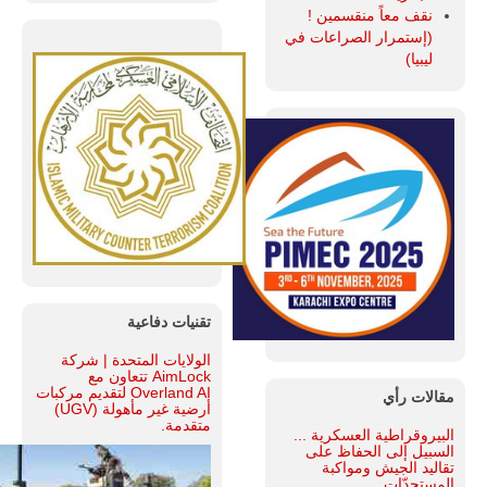
نقف معاً منقسمين !
(إستمرار الصراعات في
ليبيا)
تقنيات دفاعية
الولايات المتحدة | شركة
AimLock تتعاون مع
Overland AI لتقديم مركبات
مقالات رأي
أرضية غير مأهولة (UGV)
متقدمة.
البيروقراطية العسكرية ...
السبيل إلى الحفاظ على
تقاليد الجيش ومواكبة
المستجدّات.