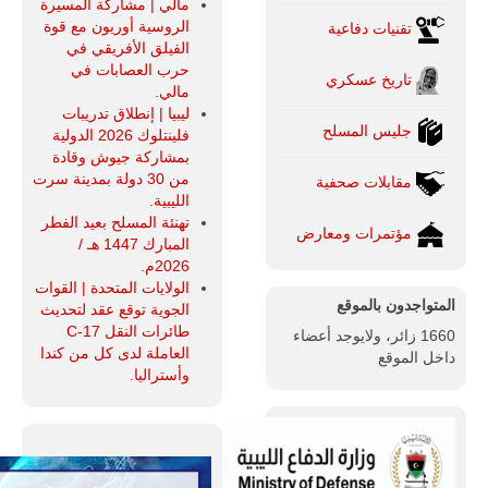
مالي | مشاركة المسيرة
الروسية أوريون مع قوة
تقنيات دفاعية
الفيلق الأفريقي في
حرب العصابات في
تاريخ عسكري
مالي.
ليبيا | إنطلاق تدريبات
جليس المسلح
فلينتلوك 2026 الدولية
بمشاركة جيوش وقادة
من 30 دولة بمدينة سرت
مقابلات صحفية
الليبية.
تهنئة المسلح بعيد الفطر
مؤتمرات ومعارض
المبارك 1447 هـ /
2026م.
الولايات المتحدة | القوات
المتواجدون بالموقع
الجوية توقع عقد لتحديث
طائرات النقل C-17
1660 زائر، ولايوجد أعضاء
العاملة لدى كل من كندا
داخل الموقع
وأستراليا.