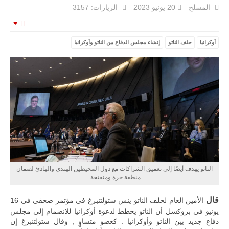
المسلح
20 يونيو 2023
الزيارات: 3157
mpty
أوكرانيا
حلف الناتو
إنشاء مجلس الدفاع بين الناتو وأوكرانيا
ليبيا | إنطلاق
تدريبات
فلينتلوك
2026 الدولية
بمشاركة
جيوش وقادة
من 30 دولة
بمدينة سرت
الليبية.
في خطوة
تُوصف بأنها
الناتو يهدف أيضًا إلى تعميق الشراكات مع دول المحيطين الهندي والهادئ لضمان
اختبار عملي
منطقة حرة ومنفتحة.
جديد لإمكانية
تقريب
قال
الأمين العام لحلف الناتو ينس ستولتنبرغ في مؤتمر صحفي في 16
المسافات بين
المؤسستين
يونيو في بروكسل أن الناتو يخطط لدعوة أوكرانيا للانضمام إلى مجلس
العسكريتين في
دفاع جديد بين الناتو وأوكرانيا
. كعضو متساوٍ , وقال ستولتنبرغ إن
شرق البلاد