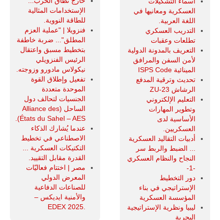
خارج نطاق الحرب...
أسماء التشكيلات
الإستخدامات المثالية
العسكرية ومعانيها في
للطاقة النووية.
اللغة العربية.
فنزويلا | "عملية العزم
التدريب العسكري
المطلق"... ضربة خاطفة
تطلعات وعقبات
بتخطيط مسبق واعتقال
التعريف بالمدونة الدولية
الرئيس الفنزويلي
لأمن السفن والمرافق
نيكولاس مادورو وزوجته.
المينائية ISPS Code
تفعيل وإطلاق القوة
تحديث وترقية المدفع
الموحدة متعددة
الرشاش ZU-23
الجنسيات لتحالف دول
التعليم الإلكتروني
الساحل (Alliance des
وتطوير المهارات
États du Sahel – AES).
الأساسية لدى
عندما يُشارك الذكاء
العسكريين.
الاصطناعي في تخطيط
أدبيات التقاليد العسكرية
التكتيكات العسكرية ...
... الضبط والربط سر
القدرة مقابل التقييد.
النجاح والنظام العسكري
مصر | اختتام فعاليّات
-1-
المعرض الدولي
دور التخطيط
للصناعات الدفاعية
الإستراتيجي في بناء
والأمنية ايديكس ‒
المؤسسة العسكرية
.EDEX 2025
ليبيا ونظرية الإستراتيجية
البحرية