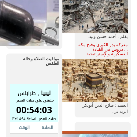
بقلم : أحمد حسن وليد.
معركة بدر الكبرى وفتح مكة
... دروس في القيادة
العسكرية والإستراتيجية.
مواقيت الصلاة وحالة
الطقس
العميد : صلاح الدين أبوبكر
الزيداني.