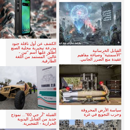
الكشف عن أول ناقلة جنود
مدرعة نيجيرية محلية الصنع
القنابل الخرسانية
أطلق عليها اسم "تين -
"الأسمنتية" وصياغة مفاهيم
غالين" المستمد من اللغة
عقيدة منع الضرر الجانبي.
الطارقية.
سياسة الأرض المحروقة
وحرب التجويع في غزة
القنبلة "آر جي 60"... نموذج
جديد من القنابل اليدوية
الحرارية - التفجيرية.