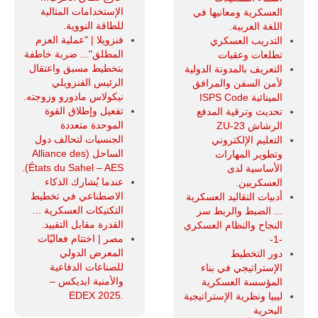
الإستخدامات المثالية
العسكرية ومعانيها في
للطاقة النووية.
اللغة العربية.
فنزويلا | "عملية العزم
التدريب العسكري
المطلق"... ضربة خاطفة
تطلعات وعقبات
بتخطيط مسبق واعتقال
التعريف بالمدونة الدولية
الرئيس الفنزويلي
لأمن السفن والمرافق
نيكولاس مادورو وزوجته.
المينائية ISPS Code
تفعيل وإطلاق القوة
تحديث وترقية المدفع
الموحدة متعددة
الرشاش ZU-23
الجنسيات لتحالف دول
التعليم الإلكتروني
الساحل (Alliance des
وتطوير المهارات
États du Sahel – AES).
الأساسية لدى
عندما يُشارك الذكاء
العسكريين.
الاصطناعي في تخطيط
أدبيات التقاليد العسكرية
التكتيكات العسكرية ...
... الضبط والربط سر
القدرة مقابل التقييد.
النجاح والنظام العسكري
مصر | اختتام فعاليّات
-1-
المعرض الدولي
دور التخطيط
للصناعات الدفاعية
الإستراتيجي في بناء
والأمنية ايديكس ‒
المؤسسة العسكرية
.EDEX 2025
ليبيا ونظرية الإستراتيجية
البحرية