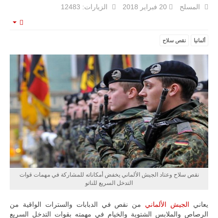
المسلح
20 فبراير 2018
الزيارات: 12483
mpty
ألمانيا
نقص سلاح
ليبيا | إنطلاق
تدريبات
فلينتلوك
2026 الدولية
بمشاركة
جيوش وقادة
من 30 دولة
بمدينة سرت
الليبية.
في خطوة
تُوصف بأنها
اختبار عملي
جديد لإمكانية
تقريب
نقص سلاح وعتاد الجيش الألماني يخفض أمكاناته للمشاركة في مهمات قوات
المسافات بين
التدخل السريع للناتو
المؤسستين
العسكريتين في
يعاني
الجيش الألماني
من نقص في الدبابات والسترات الواقية من
شرق البلاد
وغربها، وسط
الرصاص والملابس الشتوية والخيام في مهمته بقوات التدخل السريع