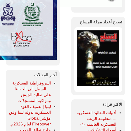
تصفح أعداد مجلة المسلح
آخـر المقالات
تصفح العدد 46
البيروقراطية العسكرية
... السبيل إلى الحفاظ
على تقاليد الجيش
ومواكبة المستجدّات.
الاكثر قراءة
ليبيا | تصنيف القوة
العسكرية لدولة ليبيا وفق
أدبيات التقاليد العسكرية
مؤشر Global
... منظومة الرتب
Firepower لعام 2026م.
العسكرية العالمية -4-
خارج نطاق الحرب...
أسماء التشكيلات