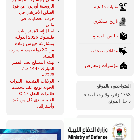
الروسية أوريون مع قوة
تقنيات دفاعية
الفيلق الأفريقي في
حرب العصابات في
تاريخ عسكري
مالي.
ليبيا | إنطلاق تدريبات
جليس المسلح
فلينتلوك 2026 الدولية
بمشاركة جيوش وقادة
من 30 دولة بمدينة سرت
مقابلات صحفية
الليبية.
تهنئة المسلح بعيد الفطر
مؤتمرات ومعارض
المبارك 1447 هـ /
2026م.
الولايات المتحدة | القوات
المتواجدون بالموقع
الجوية توقع عقد لتحديث
طائرات النقل C-17
1753 زائر، ولايوجد أعضاء
العاملة لدى كل من كندا
داخل الموقع
وأستراليا.