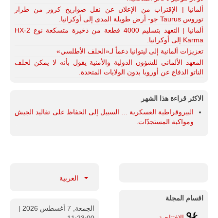
ألمانيا | الإقتراب من الإعلان عن نقل صواريخ كروز من طراز
توروس Taurus جو- أرض طويلة المدى إلى أوكرانيا.
ألمانيا | التعهد بتسليم 4000 قطعة من ذخيرة متسكعة نوع HX-2
Karma إلى أوكرانيا.
تعزيزات ألمانية إلى ليتوانيا دعماً لـ«الحلف الأطلسي»
المعهد الألماني للشؤون الدولية والأمنية يقول بأنه لا يمكن لحلف
الناتو الدفاع عن أوروبا بدون الولايات المتحدة.
الاكثر قراءة هذا الشهر
البيروقراطية العسكرية ... السبيل إلى الحفاظ على تقاليد الجيش
ومواكبة المستجدّات.
العربية
اقسام المجلة
الجمعة, 7 أغسطس 2026
|
الإفتتاحية
11:23:01