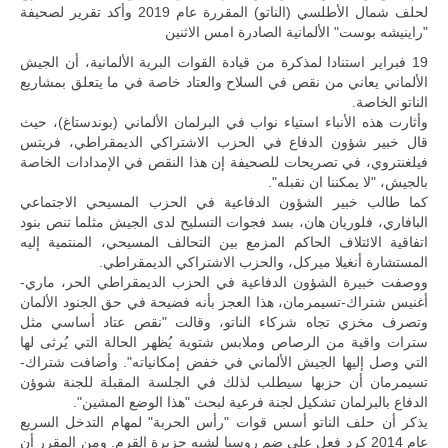
حضور دولي
لحلف شمال الأطلسي (الناتو) المقررة عام 2019 وأكد تقرير لصحيفة
تقوده الولايات
"راينيشه بوست" الألمانية الصادرة امس الاثنين
المتحدة وشراكة
مباشرة مع
19 فبراير استنادا لمذكرة من قيادة القوات البرية الألمانية، أن الجيش
أطراف ليبية
الألماني يعاني من نقص في السلاح والعتاد خاصة في ما يتعلق بمشاريع
منقسمة منذ…
الناتو الخاصة.
للمزيد
وأثارت هذه الأنباء استياء نواب في البرلمان الألماني (بوندستاغ)، حيث
قال خبير شؤون الدفاع في الحزب الاشتراكي الديمقراطي، فريتس
فيلغنتروي، في تصريحات للصحيفة إن هذا النقص في الإمدادات الخاصة
بالجيش، "لا يمكننا ان نقبله".
كما طالب خبير الشؤون الدفاعية في الحزب المسيحي الاجتماعي
البافاري، فلوريان هان، بسد فجوات التسليح لدى الجيش مثلما تنص بنود
اتفاقية الائتلاف الحاكم المزمع بين التحالف المسيحي، المنتمية إليه
المستشارة أنغيلا ميركل، والحزب الاشتراكي الديمقراطي.
ووصفت خبيرة الشؤون الدفاعية في الحزب الديمقراطي الحر، ماري-
أغنيس شتراك-تسيمرمان، هذا العجز بأنه فضيحة في حق الجنود الألمان
وتصرف مخزي تجاه شركاء الناتو، وقالت "نقص عتاد أساسي مثل
سترات واقية من الرصاص وملابس شتوية يُظهر الحالة التي يُرثى لها
التي وصل إليها الجيش الألماني في خفض إمكانياته". وأضافت شتراك-
تسيمرمان أن حزبها سيطلب لذلك في الجلسة المقبلة للجنة شوؤن
الدفاع بالبرلمان تشكيل لجنة فرعية لبحث "هذا الوضع المشين".
يذكر أن حلف الناتو أسس قوات "رأس الحربة" لمهام التدخل السريع
عام 2014 كرد فعل على ضم روسيا لشبه جزيرة القرم. ومن المقرر أن