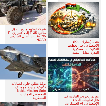
شركة لوكهيد مارتن تحوّل
طائرة F-35 إلى "فيراري F-
35" بتقنيات الجيل السادس
NGAD.
عندما يُشارك الذكاء
الاصطناعي في تخطيط
التكتيكات العسكرية ...
القدرة مقابل التقييد.
نوكيا تطلق حلول اتصالات
تكتيكية جديدة مع هاتف
Nokia Mission-Safe
المخصص للعمليات
معالم الحروب القادمة في
العسكرية.
ظل تطبيقات الذكاء
الإصطناعي AI العسكرية.