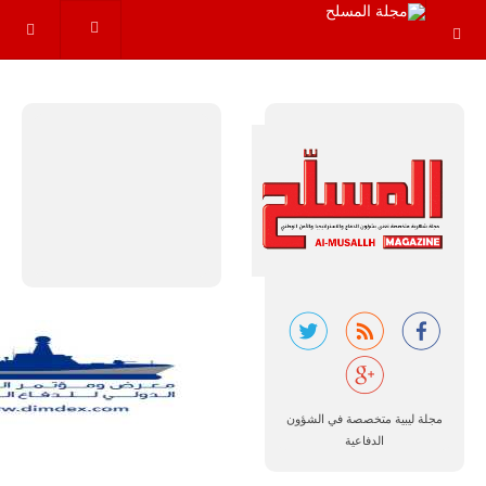
سوبر توكانو"
خلال العشرين
عاماً المقبلة، مع
توقعات بتوريد
نحو 150…
للمزيد
مالي |
مشاركة
المسيرة
مجلة ليبية متخصصة في الشؤون
الروسية
الدفاعية
أوريون مع
قوة الفيلق
الأفريقي في