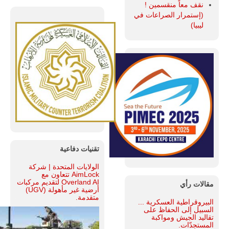
نقف معاً منقسمين !
(إستمرار الصراعات في
ليبيا)
تقنيات دفاعية
الولايات المتحدة | شركة
AimLock تتعاون مع
Overland AI لتقديم مركبات
مقالات رأي
أرضية غير مأهولة (UGV)
متقدمة.
البيروقراطية العسكرية ...
السبيل إلى الحفاظ على
تقاليد الجيش ومواكبة
المستجدّات.