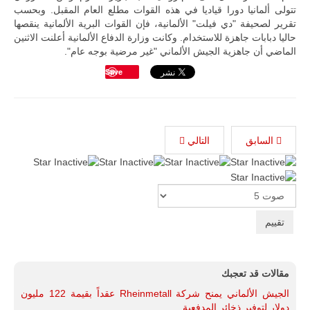
تتولى ألمانيا دورا قياديا في هذه القوات مطلع العام المقبل. وبحسب
تقرير لصحيفة "دي فيلت" الألمانية، فإن القوات البرية الألمانية ينقصها
حاليا دبابات جاهزة للاستخدام. وكانت وزارة الدفاع الألمانية أعلنت الاثنين
الماضي أن جاهزية الجيش الألماني "غير مرضية بوجه عام".
Save
السابق
التالي
Please
Rate
مقالات قد تعجبك
الجيش الألماني يمنح شركة Rheinmetall عقداً بقيمة 122 مليون
دولار لتوفير ذخائر المدفعية.