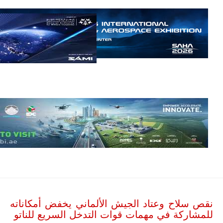
حرب
العصابات في
مالي.
مع تصاعد حدة
الحرب الجوية
الروسية في
مالي رُصدت
طائرة أوريون
بدون طيار فوق
باماكو وبالنسبة
لحملة مكافحة
التمرد في
منطقة الساحل،
فإن الجمع بين
قدرة طائرة
أوريون على
التحليق…
للمزيد
نقص سلاح وعتاد الجيش الألماني يخفض أمكاناته
للمشاركة في مهمات قوات التدخل السريع للناتو