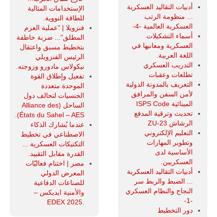
أدبيات التقاليد العسكرية
الإستخدامات المثالية
... منظومة الرتب
للطاقة النووية.
العسكرية العالمية -4-
فنزويلا | "عملية العزم
أسماء التشكيلات
المطلق"... ضربة خاطفة
العسكرية ومعانيها في
بتخطيط مسبق واعتقال
اللغة العربية.
الرئيس الفنزويلي
التدريب العسكري
نيكولاس مادورو وزوجته.
تطلعات وعقبات
تفعيل وإطلاق القوة
التعريف بالمدونة الدولية
الموحدة متعددة
لأمن السفن والمرافق
الجنسيات لتحالف دول
المينائية ISPS Code
الساحل (Alliance des
تحديث وترقية المدفع
États du Sahel – AES).
الرشاش ZU-23
عندما يُشارك الذكاء
التعليم الإلكتروني
الاصطناعي في تخطيط
وتطوير المهارات
التكتيكات العسكرية ...
الأساسية لدى
القدرة مقابل التقييد.
العسكريين.
مصر | اختتام فعاليّات
أدبيات التقاليد العسكرية
المعرض الدولي
... الضبط والربط سر
للصناعات الدفاعية
النجاح والنظام العسكري
والأمنية ايديكس ‒
-1-
.EDEX 2025
دور التخطيط