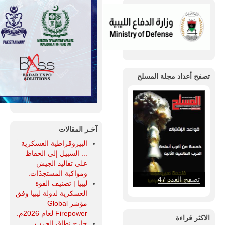
تصفح أعداد مجلة المسلح
آخـر المقالات
البيروقراطية العسكرية
... السبيل إلى الحفاظ
على تقاليد الجيش
ومواكبة المستجدّات.
تصفح العدد 46
ليبيا | تصنيف القوة
العسكرية لدولة ليبيا وفق
مؤشر Global
Firepower لعام 2026م.
الاكثر قراءة
خارج نطاق الحرب...