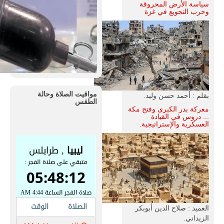
سياسة الأرض المحروقة
وحرب التجويع في غزة
مواقيت الصلاة وحالة
بقلم : أحمد حسن وليد.
الطقس
معركة بدر الكبرى وفتح مكة
... دروس في القيادة
العسكرية والإستراتيجية.
العميد : صلاح الدين أبوبكر
الزيداني.