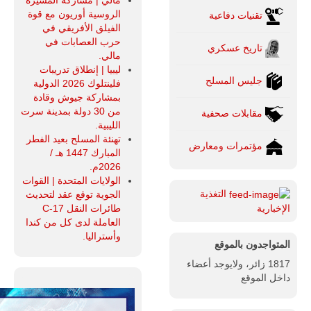
مالي | مشاركة المسيرة
الروسية أوريون مع قوة
تقنيات دفاعية
الفيلق الأفريقي في
حرب العصابات في
تاريخ عسكري
مالي.
ليبيا | إنطلاق تدريبات
جليس المسلح
فلينتلوك 2026 الدولية
بمشاركة جيوش وقادة
من 30 دولة بمدينة سرت
مقابلات صحفية
الليبية.
تهنئة المسلح بعيد الفطر
مؤتمرات ومعارض
المبارك 1447 هـ /
2026م.
الولايات المتحدة | القوات
التغذية
الجوية توقع عقد لتحديث
طائرات النقل C-17
الإخبارية
العاملة لدى كل من كندا
وأستراليا.
المتواجدون بالموقع
1817 زائر، ولايوجد أعضاء
داخل الموقع