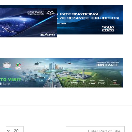
مالي |
مشاركة
المسيرة
الروسية
أوريون مع
قوة الفيلق
الأفريقي في
حرب
العصابات في
مالي.
مع تصاعد حدة
الحرب الجوية
الروسية في
مالي رُصدت
طائرة أوريون
بدون طيار فوق
باماكو وبالنسبة
لحملة مكافحة
التمرد في
منطقة الساحل،
فإن الجمع بين
قدرة طائرة
أوريون على
التحليق…
Enter
عدد