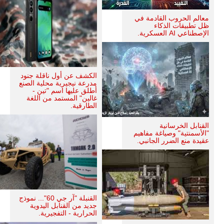
معالم الحروب القادمة في
ظل تطبيقات الذكاء
الإصطناعي AI العسكرية.
الكشف عن أول ناقلة جنود
مدرعة نيجيرية محلية الصنع
أطلق عليها اسم "تين -
غالين" المستمد من اللغة
الطارقية.
القنابل الخرسانية
"الأسمنتية" وصياغة مفاهيم
عقيدة منع الضرر الجانبي.
القنبلة "آر جي 60"... نموذج
جديد من القنابل اليدوية
الحرارية - التفجيرية.