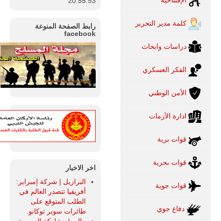
20:55:54
اختبار عملي
جديد لإمكانية
تقريب
كلمة مدير التحرير
رابط الصفحة المنوعة
المسافات بين
facebook
المؤسستين
العسكريتين في
دراسات وابحاث
شرق البلاد
وغربها، وسط
الفكر العسكري
حضور دولي
تقوده الولايات
المتحدة وشراكة
الأمن الوطني
مباشرة مع
أطراف ليبية
منقسمة منذ…
ادارة الأزمات
للمزيد
قوات برية
قوات بحرية
اخر الاخبار
البرازيل | شركة إمبراير:
قوات جوية
أفريقيا تتصدر العالم في
الطلب المتوقع على
دفاع جوي
طائرات سوبر توكانو.