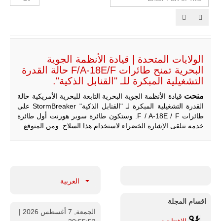
Part
الإظهارات:
للمزيد
of
Tit
الولايات المتحدة | قيادة الأنظمة الجوية
البحرية تمنح طائرات F/A-18E/F حالة القدرة
التشغيلية المبكرة للـ "القنابل الذكية".
منحت
قيادة الأنظمة الجوية البحرية التابعة للبحرية الأمريكية حالة
القدرة التشغيلية المبكرة لـ "القنابل الذكية" StormBreaker على
طائرات F / A-18E / F. وستكون طائرة سوبر هورنت أول طائرة
خدمة تتلقى الإشارة الخضراء لاستخدام هذا السلاح. ومن المتوقع
ليبيا | إنطلاق
تدريبات
فلينتلوك
2026 الدولية
بمشاركة
جيوش وقادة
من 30 دولة
العربية
بمدينة سرت
الليبية.
اقسام المجلة
في خطوة
الجمعة, 7 أغسطس 2026
|
تُوصف بأنها
الإفتتاحية