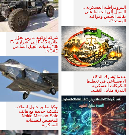
البيروقراطية العسكرية ...
السبيل إلى الحفاظ على
تقاليد الجيش ومواكبة
المستجدّات.
شركة لوكهيد مارتن تحوّل
طائرة F-35 إلى "فيراري F-
35" بتقنيات الجيل السادس
NGAD.
عندما يُشارك الذكاء
الاصطناعي في تخطيط
التكتيكات العسكرية ...
القدرة مقابل التقييد.
نوكيا تطلق حلول اتصالات
تكتيكية جديدة مع هاتف
Nokia Mission-Safe
المخصص للعمليات
العسكرية.