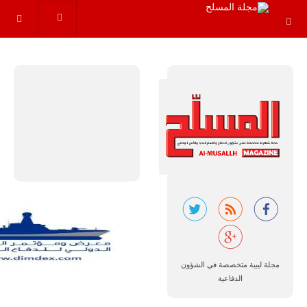
إمبراير البرازيلية
للصناعات الجوية
أن تصبح القارة
الأفريقية أكبر
سوق عالمي
لطائرة الهجوم
الخفيف
والتدريب
المتقدم "A-29
سوبر توكانو"
خلال العشرين
عاماً المقبلة، مع
توقعات بتوريد
نحو 150…
للمزيد
مجلة ليبية متخصصة في الشؤون
الدفاعية