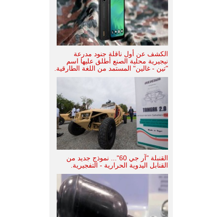
الكشف عن أول ناقلة جنود مدرعة
نيجيرية محلية الصنع أطلق عليها اسم
"تين - غالين" المستمد من اللغة الطارقية.
القنبلة "آر جي 60"... نموذج جديد من
القنابل اليدوية الحرارية - التفجيرية.