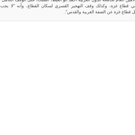
في قطاع غزة، وكذلك وقف التهجير القسري لسكان القطاع، وأنه "لا يج
 قطاع غزة عن الضفة الغربية والقدس".
ليبيا | إنطلاق
تدريبات
فلينتلوك
2026 الدولية
بمشاركة
جيوش وقادة
من 30 دولة
بمدينة سرت
الليبية.
في خطوة
تُوصف بأنها
اختبار عملي
جديد لإمكانية
تقريب
المسافات بين
المؤسستين
العسكريتين في
شرق البلاد