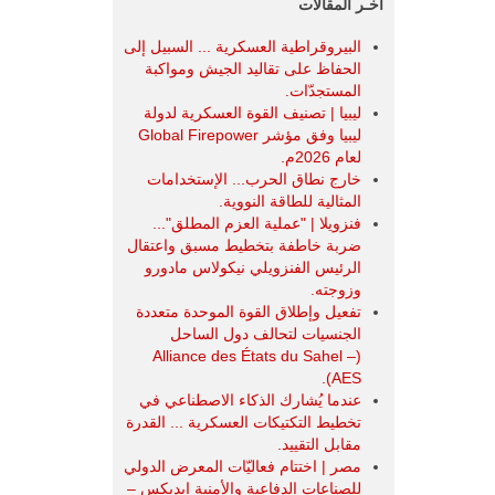
آخـر المقالات
البيروقراطية العسكرية ... السبيل إلى
الحفاظ على تقاليد الجيش ومواكبة
المستجدّات.
ليبيا | تصنيف القوة العسكرية لدولة
ليبيا وفق مؤشر Global Firepower
لعام 2026م.
خارج نطاق الحرب... الإستخدامات
المثالية للطاقة النووية.
فنزويلا | "عملية العزم المطلق"...
ضربة خاطفة بتخطيط مسبق واعتقال
الرئيس الفنزويلي نيكولاس مادورو
وزوجته.
تفعيل وإطلاق القوة الموحدة متعددة
الجنسيات لتحالف دول الساحل
(Alliance des États du Sahel –
AES).
عندما يُشارك الذكاء الاصطناعي في
تخطيط التكتيكات العسكرية ... القدرة
مقابل التقييد.
مصر | اختتام فعاليّات المعرض الدولي
للصناعات الدفاعية والأمنية ايديكس ‒