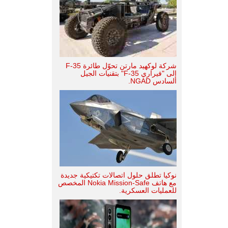
شركة لوكهيد مارتن تحوّل طائرة F-35
إلى "فيراري F-35" بتقنيات الجيل
السادس NGAD.
نوكيا تطلق حلول اتصالات تكتيكية جديدة
مع هاتف Nokia Mission-Safe المخصص
للعمليات العسكرية.