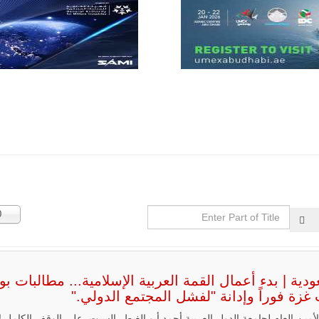
قوة الفيلق
الأفريقي في
حرب
العصابات في
مالي.
مع تصاعد حدة
الحرب الجوية
الروسية في
مالي رُصدت
طائرة أوريون
بدون طيار فوق
باماكو وبالنسبة
لحملة مكافحة
التمرد في
منطقة الساحل،
فإن الجمع بين
قدرة طائرة
أوريون على
Enter
عدد
0
التحليق…
Part
الإظه
of
للمزيد
Title
دية | بدء أعمال القمة العربية الإسلامية... مطالبات ب
زة فوراً وإدانة "لفشل المجتمع الدولي."
أمين العام لجامعة الدول العربية أحمد أبو الغيط، السبت، على الوقف الكامل ل