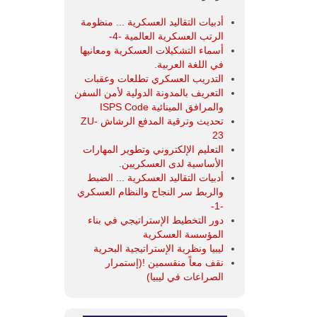
أدبيات التقاليد العسكرية ... منظومة
الرتب العسكرية العالمية -4-
أسماء التشكيلات العسكرية ومعانيها
في اللغة العربية.
التدريب العسكري تطلعات وعقبات
التعريف بالمدونة الدولية لأمن السفن
والمرافق المينائية ISPS Code
تحديث وترقية المدفع الرشاش ZU-
23
التعليم الإلكتروني وتطوير المهارات
الأساسية لدى العسكريين.
أدبيات التقاليد العسكرية ... الضبط
والربط سر النجاح والنظام العسكري
-1-
دور التخطيط الإستراتيجي في بناء
المؤسسة العسكرية
ليبيا ونظرية الإستراتيجية البحرية
نقف معاً منقسمين !(إستمرار
الصراعات في ليبيا)