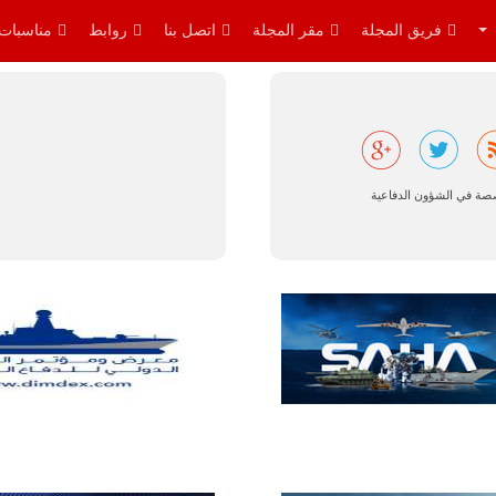
والتدريب
المتقدم "A-29
فريق المجلة
مقر المجلة
اتصل بنا
روابط
مناسبات
سوبر توكانو"
خلال العشرين
عاماً المقبلة، مع
توقعات بتوريد
نحو 150…
للمزيد
صصة في الشؤون الدفاعية
مالي |
مشاركة
المسيرة
الروسية
أوريون مع