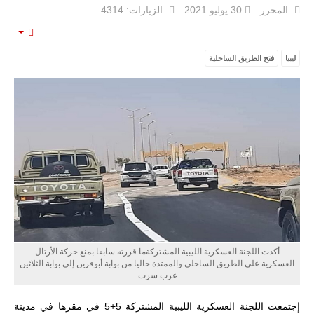
المحرر
30 يوليو 2021
الزيارات: 4314
مالي |
mpty
مشاركة
ليبيا
فتح الطريق الساحلية
المسيرة
الروسية
أوريون مع
قوة الفيلق
الأفريقي في
حرب
العصابات في
مالي.
مع تصاعد حدة
الحرب الجوية
الروسية في
مالي رُصدت
طائرة أوريون
بدون طيار فوق
باماكو وبالنسبة
لحملة مكافحة
أكدت اللجنة العسكرية الليبية المشتركةما قررته سابقا بمنع حركة الأرتال
التمرد في
العسكرية على الطريق الساحلي والممتدة حاليا من بوابة أبوقرين إلى بوابة الثلاثين
منطقة الساحل،
غرب سرت
فإن الجمع بين
قدرة طائرة
أوريون على
إجتمعت اللجنة العسكرية الليبية المشتركة 5+5 في مقرها في مدينة
التحليق…