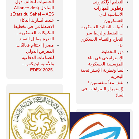
الجنسيات لتحالف دول
التعليم الإلكتروني
الساحل (Alliance des
وتطوير المهارات
États du Sahel – AES).
الأساسية لدى
عندما يُشارك الذكاء
العسكريين.
الاصطناعي في تخطيط
أدبيات التقاليد العسكرية
التكتيكات العسكرية ...
... الضبط والربط سر
القدرة مقابل التقييد.
النجاح والنظام العسكري
مصر | اختتام فعاليّات
-1-
المعرض الدولي
دور التخطيط
للصناعات الدفاعية
الإستراتيجي في بناء
والأمنية ايديكس ‒
المؤسسة العسكرية
.EDEX 2025
ليبيا ونظرية الإستراتيجية
البحرية
نقف معاً منقسمين !
(إستمرار الصراعات في
ليبيا)