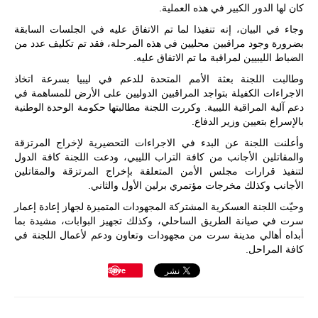
تُوصف بأنها
كان لها الدور الكبير في هذه العملية.
اختبار عملي
جديد لإمكانية
وجاء في البيان، إنه تنفيذا لما تم الاتفاق عليه في الجلسات السابقة
تقريب
بضرورة وجود مراقبين محليين في هذه المرحلة، فقد تم تكليف عدد من
المسافات بين
الضباط الليبيين لمراقبة ما تم الاتفاق عليه.
المؤسستين
العسكريتين في
وطالبت اللجنة بعثة الأمم المتحدة للدعم في ليبيا بسرعة اتخاذ
شرق البلاد
الاجراءات الكفيلة بتواجد المراقبين الدوليين على الأرض للمساهمة في
وغربها، وسط
دعم آلية المراقية الليبية. وكررت اللجنة مطالبتها حكومة الوحدة الوطنية
حضور دولي
بالإسراع بتعيين وزير الدفاع.
تقوده الولايات
المتحدة وشراكة
وأعلنت اللجنة عن البدء في الاجراءات التحضيرية لإخراج المرتزقة
مباشرة مع
والمقاتلين الأجانب من كافة التراب الليبي، ودعت اللجنة كافة الدول
أطراف ليبية
لتنفيذ قرارات مجلس الأمن المتعلقة بإخراج المرتزقة والمقاتلين
منقسمة منذ…
الأجانب وكذلك مخرجات مؤتمري برلين الأول والثاني.
للمزيد
وحيّت اللجنة العسكرية المشتركة المجهودات المتميزة لجهاز إعادة إعمار
سرت في صيانة الطريق الساحلي، وكذلك تجهيز البوابات، مشيدة بما
أبداه أهالي مدينة سرت من مجهودات وتعاون ودعم لأعمال اللجنة في
كافة المراحل.
Save