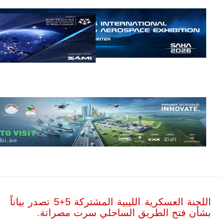
إمبراير البرازيلية
للصناعات الجوية
أن تصبح القارة
الأفريقية أكبر
سوق عالمي
لطائرة الهجوم
الخفيف
والتدريب
المتقدم "A-29
سوبر توكانو"
خلال العشرين
عاماً المقبلة، مع
توقعات بتوريد
نحو 150…
للمزيد
اللجنة العسكرية الليبية المشتركة 5+5 تصدر بياناً
بشأن فتح الطريق الساحلي سرت مصراتة.