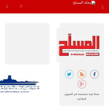
مجموعة من
القواعد
والإجراءات…
للمزيد
البرازيل |
شركة
إمبراير:
أفريقيا
تتصدر العالم
في الطلب
مجلة ليبية متخصصة في الشؤون
المتوقع على
طائرات
الدفاعية
سوبر توكانو.
تتوقع شركة