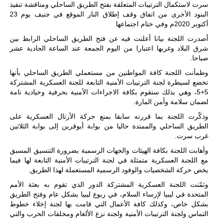
سرت لاستكمال الترتيبات المتعلقة بفتح الطريق الساحلي ومناقشة تنفيذ
للمزيد
البنود الأخرى من اتفاق وقف إطلاق النار الموقع في جنيف يوم 23
أكتوبر 2020م وفي ختام اجتماعها
أصدرت اللجنة بيانا أعلنت فيه عن فتح الطريق الساحلي الرابط بين
شرق البلاد وغربها اعتبارا من اليوم الجمعة عند الساعة الحادية عشر
صباحا.
وطمأنت اللجنة كافة المواطنين من مستعملي الطريق الساحلي بأنها
تخضع لسيطرة لجنة الترتيبات الأمنية التابعة للجنة العسكرية المشتركة
5+5، وهي بذلك ستقوم بكافة الاجراءات الأمنية بحرفية وحيادية تامة
لضمان سلامة وأمن المارة.
وذكّرت اللجنة بما قررته سابقا بمنع حركة الأرتال العسكرية على
الطريق الساحلي والممتدة حاليا من بوابة أبوقرين إلى بوابة الثلاثين
غرب سرت.
ليبيا | إنطلاق
تدريبات
وأهابت اللجنة بكافة الهيئات والجهات الرسمية بضرورة التنسيق المسبق
فلينتلوك
2026 الدولية
مع اللجنة العسكرية متمثلة في لجنة الترتيبات الأمنية التابعة لها فيما
بمشاركة
يخص حركة الشخصيات والوفود الرسمية المستعملة لهذا الطريق.
جيوش وقادة
من 30 دولة
وثمّنت اللجنة العسكرية المشتركة الدور الذي تقوم به بعثة الأمم
بمدينة سرت
المتحدة في ليبيا لإرساء السلام، في ربوع ليبيا بشكل عام وفتح الطريق
الليبية.
بشكل خاص، وكذلك كافة الأعمال التي قامت بها لجنة إخلاء خطوط
في خطوة
التماس ولجنة الترتيبات الأمنية ولجنة نزع الألغام ومخلفات الحرب والتي