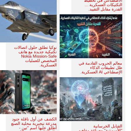
الاصطناعي في تخطيط
التكتيكات العسكرية ...
القدرة مقابل التقييد.
نوكيا تطلق حلول اتصالات
تكتيكية جديدة مع هاتف
Nokia Mission-Safe
المخصص للعمليات
معالم الحروب القادمة في
العسكرية.
ظل تطبيقات الذكاء
الإصطناعي AI العسكرية.
الكشف عن أول ناقلة جنود
مدرعة نيجيرية محلية الصنع
القنابل الخرسانية
أطلق عليها اسم "تين -
"الأسمنتية" وصياغة مفاهيم