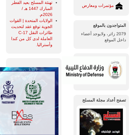
تهنئة المسلح بعيد الفطر
مؤتمرات ومعارض
المبارك 1447 هـ /
2026م.
الولايات المتحدة | القوات
المتواجدون بالموقع
الجوية توقع عقد لتحديث
طائرات النقل C-17
2079 زائر، ولايوجد أعضاء
العاملة لدى كل من كندا
داخل الموقع
وأستراليا.
تصفح أعداد مجلة المسلح