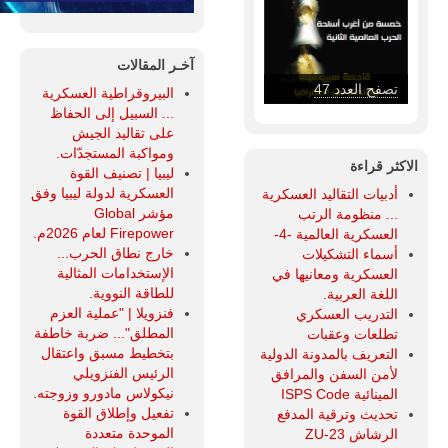
آخـر المقالات
تصفح العدد 47
البيروقراطية العسكرية
... السبيل إلى الحفاظ
على تقاليد الجيش
ومواكبة المستجدّات.
الاكثر قراءة
ليبيا | تصنيف القوة
العسكرية لدولة ليبيا وفق
أدبيات التقاليد العسكرية
مؤشر Global
... منظومة الرتب
Firepower لعام 2026م.
العسكرية العالمية -4-
خارج نطاق الحرب...
أسماء التشكيلات
الإستخدامات المثالية
العسكرية ومعانيها في
للطاقة النووية.
اللغة العربية.
فنزويلا | "عملية العزم
التدريب العسكري
المطلق"... ضربة خاطفة
تطلعات وعقبات
بتخطيط مسبق واعتقال
التعريف بالمدونة الدولية
الرئيس الفنزويلي
لأمن السفن والمرافق
نيكولاس مادورو وزوجته.
المينائية ISPS Code
تفعيل وإطلاق القوة
تحديث وترقية المدفع
الموحدة متعددة
الرشاش ZU-23