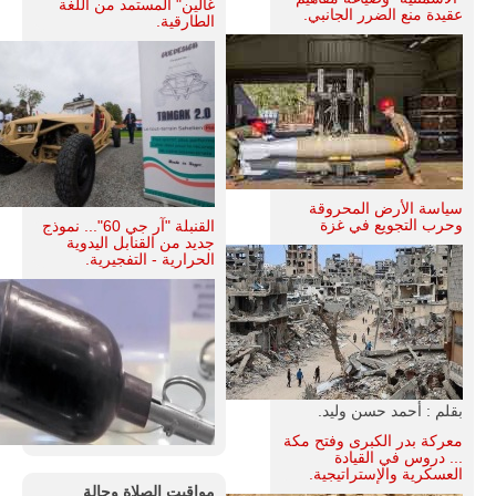
غالين" المستمد من اللغة
عقيدة منع الضرر الجانبي.
الطارقية.
سياسة الأرض المحروقة
وحرب التجويع في غزة
القنبلة "آر جي 60"... نموذج
جديد من القنابل اليدوية
الحرارية - التفجيرية.
بقلم : أحمد حسن وليد.
معركة بدر الكبرى وفتح مكة
... دروس في القيادة
العسكرية والإستراتيجية.
مواقيت الصلاة وحالة