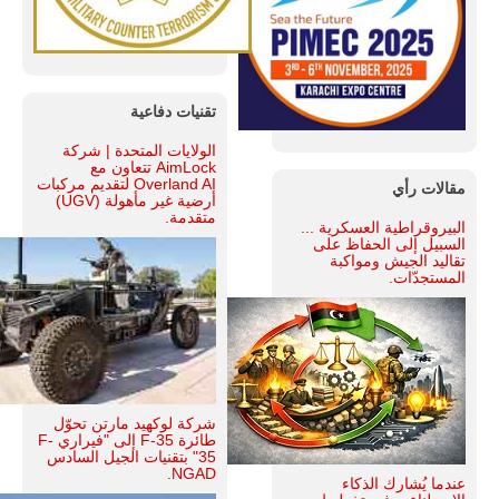
تقنيات دفاعية
الولايات المتحدة | شركة
AimLock تتعاون مع
Overland AI لتقديم مركبات
مقالات رأي
أرضية غير مأهولة (UGV)
متقدمة.
البيروقراطية العسكرية ...
السبيل إلى الحفاظ على
تقاليد الجيش ومواكبة
المستجدّات.
شركة لوكهيد مارتن تحوّل
طائرة F-35 إلى "فيراري F-
35" بتقنيات الجيل السادس
NGAD.
عندما يُشارك الذكاء