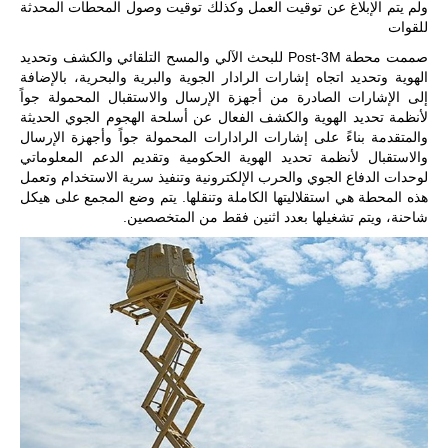
ولم يتم الإبلاغ عن توقيت العمل وكذلك توقيت وصول المحطات المحدثة
للقوات
للمزيد
صممت محطة Post-3M للبحث الآلي والمسح التلقائي والكشف وتحديد
الهوية وتحديد اتجاه إشارات الرادار الجوية والبرية والبحرية، بالإضافة
إلى الإشارات الصادرة من أجهزة الإرسال والاستقبال المحمولة جواً
لأنظمة تحديد الهوية
والكشف الفعال عن أسلحة الهجوم الجوي الحديثة
والمتقدمة بناءً على إشارات الرادارات المحمولة جواً وأجهزة الإرسال
والاستقبال لأنظمة تحديد الهوية الحكومية وتقديم الدعم المعلوماتي
لوحدات الدفاع الجوي والحرب الإلكترونية وتنفيذ سرية الاستخدام وتعمل
هذه المحطة هي استقلاليتها الكاملة وتنقلها. يتم وضع المجمع على هيكل
شاحنة، ويتم تشغيلها بعدد اثنين فقط من المتخصصين.
ليبيا | إنطلاق
تدريبات
فلينتلوك
2026 الدولية
بمشاركة
جيوش وقادة
من 30 دولة
بمدينة سرت
الليبية.
في خطوة