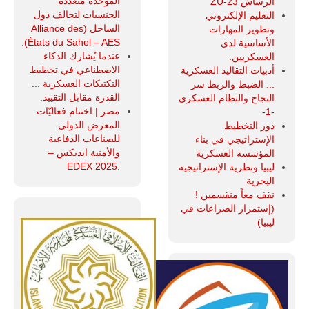
الموحدة متعددة
الرشاش ZU-23
الجنسيات لتحالف دول
التعليم الإلكتروني
الساحل (Alliance des
وتطوير المهارات
États du Sahel – AES).
الأساسية لدى
عندما يُشارك الذكاء
العسكريين.
الاصطناعي في تخطيط
أدبيات التقاليد العسكرية
التكتيكات العسكرية ...
... الضبط والربط سر
القدرة مقابل التقييد.
النجاح والنظام العسكري
مصر | اختتام فعاليّات
-1-
المعرض الدولي
دور التخطيط
للصناعات الدفاعية
الإستراتيجي في بناء
والأمنية ايديكس ‒
المؤسسة العسكرية
.EDEX 2025
ليبيا ونظرية الإستراتيجية
البحرية
نقف معاً منقسمين !
(إستمرار الصراعات في
ليبيا)