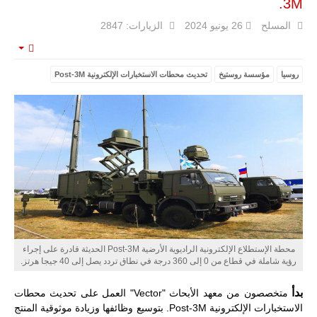
3M.
المسلح
26 يونيو 2024
الزيارات: 2847
مالي |
مشاركة
mpty
المسيرة
الروسية
روسيا
مؤسسة روستيخ
تحديث محطات الاستخبارات الإلكترونية Post-3M
أوريون مع
قوة الفيلق
الأفريقي في
حرب
العصابات في
مالي.
مع تصاعد حدة
الحرب الجوية
الروسية في
مالي رُصدت
طائرة أوريون
بدون طيار فوق
باماكو وبالنسبة
لحملة مكافحة
محطة الإستطلاع الإلكترونية الراديوية الأرضية Post-3M الحديثة قادرة على إجراء
التمرد في
رؤية شاملة في قطاع من 0 إلى 360 درجة في نطاق تردد يصل إلى 40 جيجا هرتز.
منطقة الساحل،
فإن الجمع بين
قدرة طائرة
بدأ
متخصصون من معهد الأبحاث "Vector" العمل على تحديث محطات
أوريون على
الاستخبارات الإلكترونية Post-3M. بتوسيع وظائفها وزيادة موثوقية المنتج
التحليق…