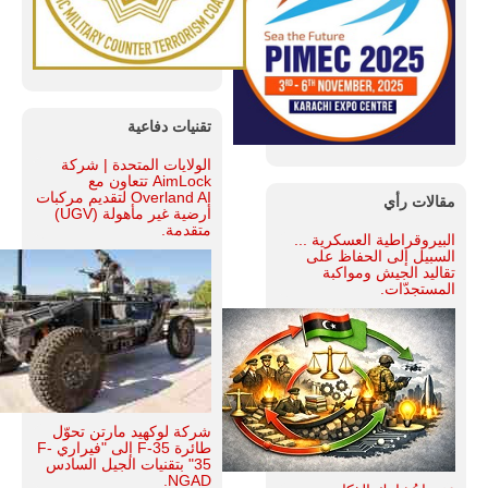
تقنيات دفاعية
الولايات المتحدة | شركة
AimLock تتعاون مع
Overland AI لتقديم مركبات
مقالات رأي
أرضية غير مأهولة (UGV)
متقدمة.
البيروقراطية العسكرية ...
السبيل إلى الحفاظ على
تقاليد الجيش ومواكبة
المستجدّات.
شركة لوكهيد مارتن تحوّل
طائرة F-35 إلى "فيراري F-
35" بتقنيات الجيل السادس
NGAD.