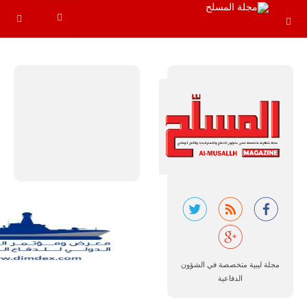
مجموعة من
القواعد
والإجراءات…
للمزيد
البرازيل |
شركة
إمبراير:
أفريقيا
تتصدر العالم
في الطلب
مجلة ليبية متخصصة في الشؤون
المتوقع على
طائرات
الدفاعية
سوبر توكانو.
تتوقع شركة