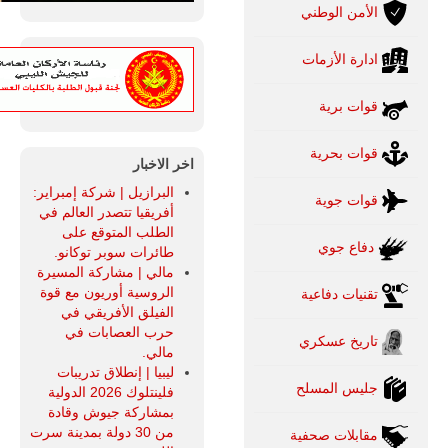
الأمن الوطني
ادارة الأزمات
قوات برية
قوات بحرية
اخر الاخبار
البرازيل | شركة إمبراير:
قوات جوية
أفريقيا تتصدر العالم في
الطلب المتوقع على
دفاع جوي
طائرات سوبر توكانو.
مالي | مشاركة المسيرة
الروسية أوريون مع قوة
تقنيات دفاعية
الفيلق الأفريقي في
حرب العصابات في
تاريخ عسكري
مالي.
ليبيا | إنطلاق تدريبات
جليس المسلح
فلينتلوك 2026 الدولية
بمشاركة جيوش وقادة
من 30 دولة بمدينة سرت
مقابلات صحفية