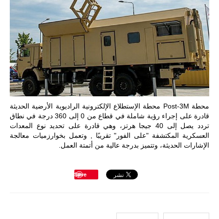
تُوصف بأنها
اختبار عملي
جديد لإمكانية
تقريب
المسافات بين
المؤسستين
العسكريتين في
شرق البلاد
وغربها، وسط
حضور دولي
تقوده الولايات
المتحدة وشراكة
مباشرة مع
محطة Post-3M محطة الإستطلاع الإلكترونية الراديوية الأرضية الحديثة
أطراف ليبية
قادرة على إجراء رؤية شاملة في قطاع من 0 إلى 360 درجة في نطاق
منقسمة منذ…
تردد يصل إلى 40 جيجا هرتز، وهي قادرة على تحديد نوع المعدات
للمزيد
العسكرية المكتشفة "على الفور" تقريبًا , وتعمل بخوارزميات معالجة
الإشارات الحديثة، وتتميز بدرجة عالية من أتمتة العمل.
Save