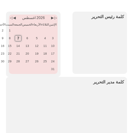
Previous
Previous
Next
Next
Month
Year
Month
Year
كلمة رئيس التحرير
2026 اغسطس
الإثنين
الثلاثاء
الأربعاء
الخميس
الجمعة
السبت
الأحد
2
1
7
9
8
6
5
4
3
16
15
14
13
12
11
10
23
22
21
20
19
18
17
30
29
28
27
26
25
24
31
كلمة مدير التحرير