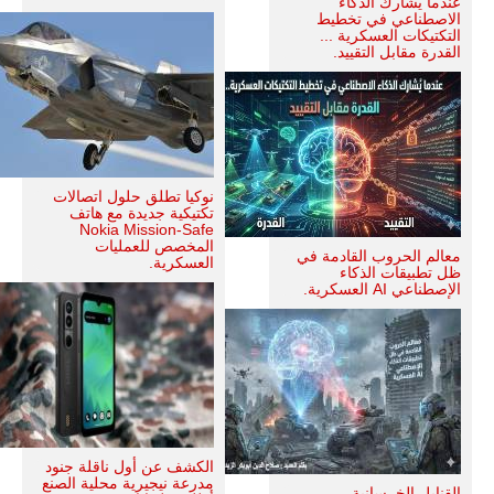
عندما يُشارك الذكاء
الاصطناعي في تخطيط
التكتيكات العسكرية ...
القدرة مقابل التقييد.
نوكيا تطلق حلول اتصالات
تكتيكية جديدة مع هاتف
Nokia Mission-Safe
المخصص للعمليات
معالم الحروب القادمة في
العسكرية.
ظل تطبيقات الذكاء
الإصطناعي AI العسكرية.
الكشف عن أول ناقلة جنود
مدرعة نيجيرية محلية الصنع
القنابل الخرسانية