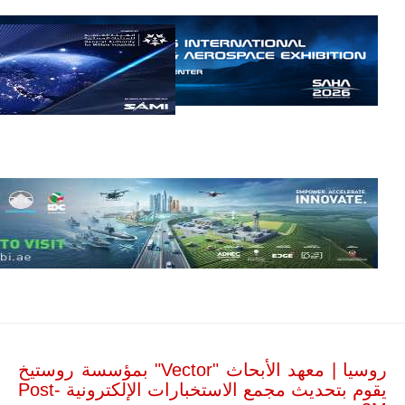
إمبراير البرازيلية
للصناعات الجوية
أن تصبح القارة
الأفريقية أكبر
سوق عالمي
لطائرة الهجوم
الخفيف
والتدريب
المتقدم "A-29
سوبر توكانو"
خلال العشرين
عاماً المقبلة، مع
توقعات بتوريد
نحو 150…
للمزيد
روسيا | معهد الأبحاث "Vector" بمؤسسة روستيخ
يقوم بتحديث مجمع الاستخبارات الإلكترونية Post-