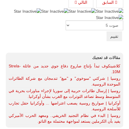
السابق
التالي
Please
Rate
مقالات قد تعجبك
كلاشينكوف تبدأ بإنتاج صاروخ دفاع جوي جديد من عائلة Strela-
10M.
روسيا | شركتي "سوخوي" و "ميغ" تندمجان مع شركة الطائرات
الموحدة الروسية.
روسيا | إرسال طائرات حربية إلى سوريا لإجراء مناورات بحرية في
المتوسط وسط تصاعد التوترات مع الغرب بشأن أوكرانيا.
أوكرانيا | صواريخ روسية يصعب اعتراضها ... وأوكرانيا حقل تجارب
للأسلحة الروسية.
روسيا | البدء في نظام التجنيد الخريفي.. ومعهد الحرب الأميركي
يفيد بأن الكرملين يستعد لمواجهة محتملة مع الناتو.