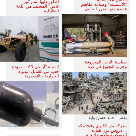
أطلق عليها اسم "تين -
"الأسمنتية" وصياغة مفاهيم
غالين" المستمد من اللغة
عقيدة منع الضرر الجانبي.
الطارقية.
سياسة الأرض المحروقة
وحرب التجويع في غزة
القنبلة "آر جي 60"... نموذج
جديد من القنابل اليدوية
الحرارية - التفجيرية.
بقلم : أحمد حسن وليد.
معركة بدر الكبرى وفتح مكة
... دروس في القيادة
العسكرية والإستراتيجية.