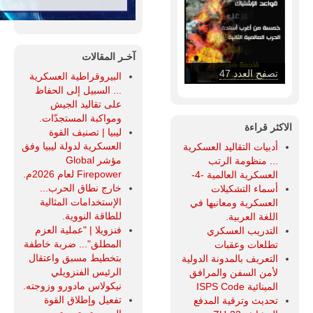
آخـر المقالات
تصفح العدد 47
البيروقراطية العسكرية
... السبيل إلى الحفاظ
على تقاليد الجيش
ومواكبة المستجدّات.
الاكثر قراءة
ليبيا | تصنيف القوة
العسكرية لدولة ليبيا وفق
أدبيات التقاليد العسكرية
مؤشر Global
... منظومة الرتب
Firepower لعام 2026م.
العسكرية العالمية -4-
خارج نطاق الحرب...
أسماء التشكيلات
الإستخدامات المثالية
العسكرية ومعانيها في
للطاقة النووية.
اللغة العربية.
فنزويلا | "عملية العزم
التدريب العسكري
المطلق"... ضربة خاطفة
تطلعات وعقبات
بتخطيط مسبق واعتقال
التعريف بالمدونة الدولية
الرئيس الفنزويلي
لأمن السفن والمرافق
نيكولاس مادورو وزوجته.
المينائية ISPS Code
تفعيل وإطلاق القوة
تحديث وترقية المدفع