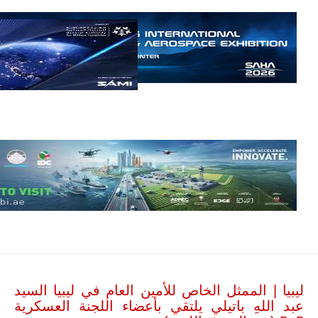
إمبراير البرازيلية
للصناعات الجوية
أن تصبح القارة
الأفريقية أكبر
سوق عالمي
لطائرة الهجوم
الخفيف
والتدريب
المتقدم "A-29
سوبر توكانو"
خلال العشرين
عاماً المقبلة، مع
توقعات بتوريد
نحو 150…
للمزيد
ليبيا | الممثل الخاص للأمين العام في ليبيا السيد
عبد اللهِ باتيلي يلتقي بأعضاء اللجنة العسكرية