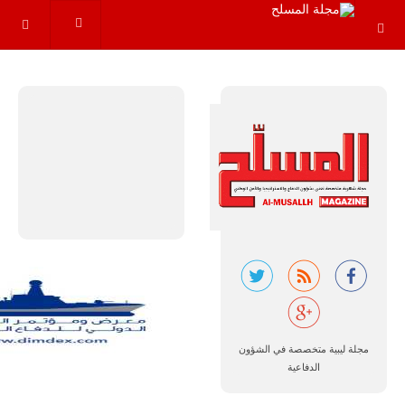
مجموعة من
القواعد
والإجراءات…
للمزيد
البرازيل |
شركة
إمبراير:
أفريقيا
تتصدر العالم
في الطلب
مجلة ليبية متخصصة في الشؤون
المتوقع على
طائرات
الدفاعية
سوبر توكانو.
تتوقع شركة