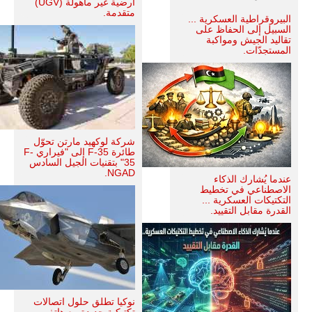
أرضية غير مأهولة (UGV)
متقدمة.
البيروقراطية العسكرية ...
السبيل إلى الحفاظ على
تقاليد الجيش ومواكبة
المستجدّات.
شركة لوكهيد مارتن تحوّل
طائرة F-35 إلى "فيراري F-
35" بتقنيات الجيل السادس
NGAD.
عندما يُشارك الذكاء
الاصطناعي في تخطيط
التكتيكات العسكرية ...
القدرة مقابل التقييد.
نوكيا تطلق حلول اتصالات
تكتيكية جديدة مع هاتف