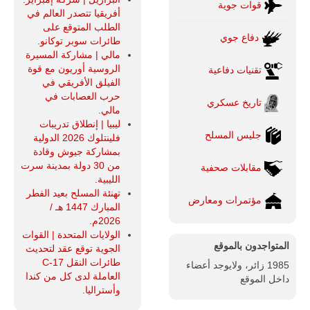
قوات جوية
أفريقيا تتصدر العالم في
الطلب المتوقع على
دفاع جوي
طائرات سوبر توكانو.
مالي | مشاركة المسيرة
الروسية أوريون مع قوة
تقنيات دفاعية
الفيلق الأفريقي في
حرب العصابات في
تاريخ عسكري
مالي.
ليبيا | إنطلاق تدريبات
جليس المسلح
فلينتلوك 2026 الدولية
بمشاركة جيوش وقادة
من 30 دولة بمدينة سرت
مقابلات صحفية
الليبية.
تهنئة المسلح بعيد الفطر
مؤتمرات ومعارض
المبارك 1447 هـ /
2026م.
الولايات المتحدة | القوات
المتواجدون بالموقع
الجوية توقع عقد لتحديث
طائرات النقل C-17
1985 زائر، ولايوجد أعضاء
العاملة لدى كل من كندا
داخل الموقع
وأستراليا.