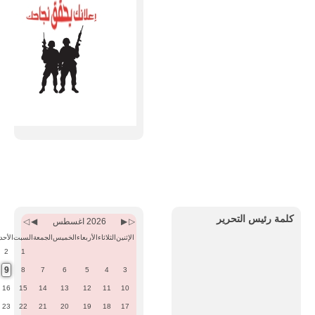
Previous
Previous
Next
Next
Month
Year
Month
Year
كلمة رئيس التحرير
2026 اغسطس
الإثنين
الثلاثاء
الأربعاء
الخميس
الجمعة
السبت
الأحد
2
1
9
8
7
6
5
4
3
16
15
14
13
12
11
10
23
22
21
20
19
18
17