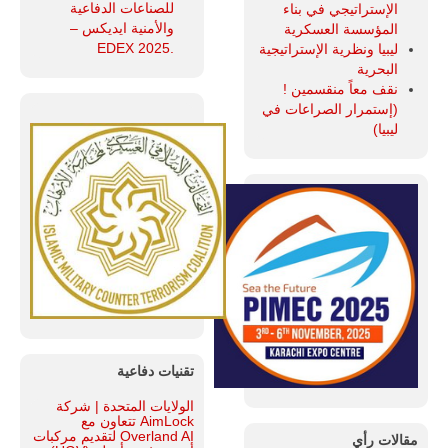
للصناعات الدفاعية
الإستراتيجي في بناء
والأمنية ايديكس ‒
المؤسسة العسكرية
.EDEX 2025
ليبيا ونظرية الإستراتيجية
البحرية
نقف معاً منقسمين !
(إستمرار الصراعات في
ليبيا)
تقنيات دفاعية
الولايات المتحدة | شركة
AimLock تتعاون مع
Overland AI لتقديم مركبات
مقالات رأي