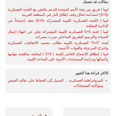
تُوصف بأنها
مقالات قد تعجبك
اختبار عملي
ليبيا | فريق من بعثة الأمم المتحدة للدعم يناقش مع اللجنة العسكرية
جديد لإمكانية
(5+5) استدامة اتفاق وقف إطلاق النار في المنطقة الغربية.
تقريب
المسافات بين
ليبيا | اللجنة العسكرية الليبية المشتركة (5+5) تعقد إجتماعاً عبر
المؤسستين
الدائرة المغلقة.
العسكريتين في
ليبيا | لجنة 5+5 العسكرية الليبية المشتركة تعلن عن انتهاء إعمال
شرق البلاد
الصيانة والترميم للطريق الساحلي سرت-مصراتة.
وغربها، وسط
حضور دولي
لجنة "5+5" العسكرية الليبية تطالب بتجميد الاتفاقيات العسكرية
تقوده الولايات
وإخراج المرتزقة والقوات الأجنبية.
المتحدة وشراكة
ليبيا | إنطلاق الإجتماع العاشر للجنة ( 5+5 ) لمتابعة مناقشة مهامها
مباشرة مع
أطراف ليبية
وأعمالها ودراسة المستجدات الأمنية على الساحة الليبية.
منقسمة منذ…
للمزيد
الاكثر قراءة هذا الشهر
البيروقراطية العسكرية ... السبيل إلى الحفاظ على تقاليد الجيش
ومواكبة المستجدّات.
العربية