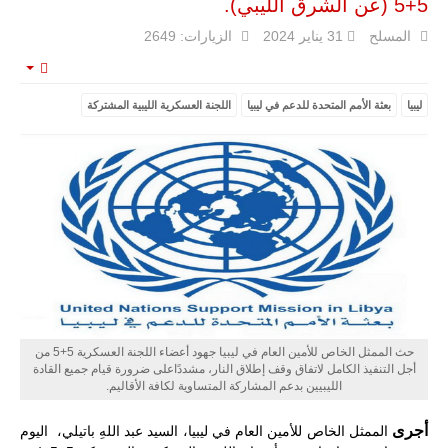
5+5 (عن الشرق الليبي).
المسلح
31 يناير 2024
الزيارات: 2649
مالي |
مشاركة
mpty
المسيرة
الروسية
ليبيا
بعثة الأمم المتحدة للدعم في ليبيا
اللجنة العسكرية الليبية المشتركة
أوريون مع
قوة الفيلق
الأفريقي في
حرب
العصابات في
مالي.
مع تصاعد حدة
الحرب الجوية
الروسية في
مالي رُصدت
طائرة أوريون
بدون طيار فوق
باماكو وبالنسبة
لحملة مكافحة
حث الممثل الخاص للأمين العام في ليبيا جهود أعضاء اللجنة العسكرية 5+5 من
التمرد في
أجل التنفيذ الكامل لاتفاق وقف إطلاق النار، مشددًاعلى ضرورة قيام جميع القادة
منطقة الساحل،
الليبيين بدعم المشاركة المتساوية لكافة الأقاليم.
فإن الجمع بين
قدرة طائرة
أوريون على
أجرى
الممثل الخاص للأمين العام في ليبيا، السيد عبد اللهِ باتيلي، اليوم
التحليق…