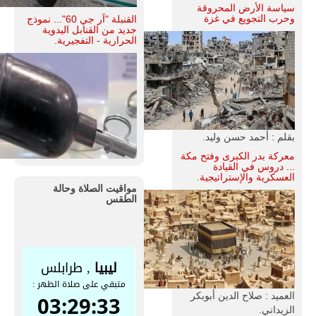
سياسة الأرض المحروقة
وحرب التجويع في غزة
القنبلة "آر جي 60"... نموذج
جديد من القنابل اليدوية
الحرارية - التفجيرية.
بقلم : أحمد حسن وليد.
معركة بدر الكبرى وفتح مكة
... دروس في القيادة
العسكرية والإستراتيجية.
مواقيت الصلاة وحالة
الطقس
العميد : صلاح الدين أبوبكر
الزيداني.