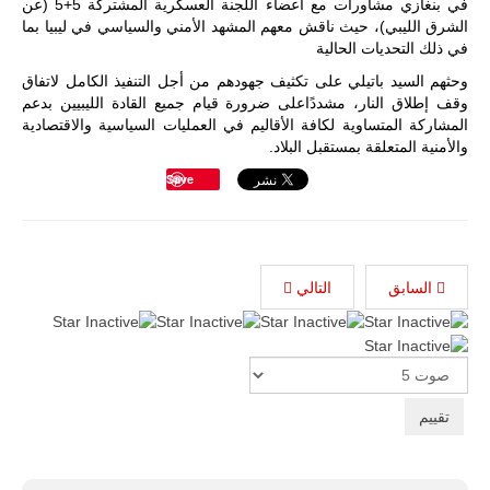
في بنغازي مشاورات مع أعضاء اللجنة العسكرية المشتركة 5+5 (عن
الشرق الليبي)، حيث ناقش معهم المشهد الأمني والسياسي في ليبيا بما
للمزيد
في ذلك التحديات الحالية
وحثهم السيد باتيلي على تكثيف جهودهم من أجل التنفيذ الكامل لاتفاق
وقف إطلاق النار، مشددًاعلى ضرورة قيام جميع القادة الليبيين بدعم
المشاركة المتساوية لكافة الأقاليم في العمليات السياسية والاقتصادية
والأمنية المتعلقة بمستقبل البلاد.
Save
السابق
التالي
ليبيا | إنطلاق
تدريبات
فلينتلوك
2026 الدولية
Please
بمشاركة
Rate
جيوش وقادة
من 30 دولة
بمدينة سرت
الليبية.
في خطوة