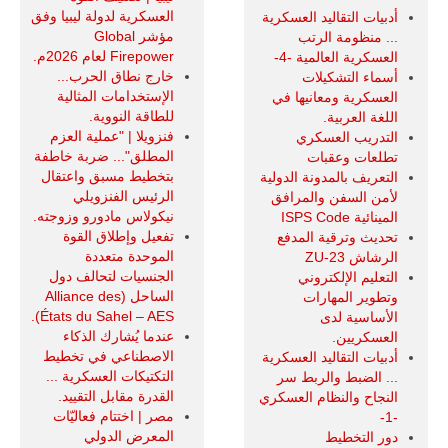
العسكرية لدولة ليبيا وفق
أدبيات التقاليد العسكرية
مؤشر Global
... منظومة الرتب
Firepower لعام 2026م.
العسكرية العالمية -4-
خارج نطاق الحرب...
أسماء التشكيلات
الإستخدامات المثالية
العسكرية ومعانيها في
للطاقة النووية.
اللغة العربية.
فنزويلا | "عملية العزم
التدريب العسكري
المطلق"... ضربة خاطفة
تطلعات وعقبات
بتخطيط مسبق واعتقال
التعريف بالمدونة الدولية
الرئيس الفنزويلي
لأمن السفن والمرافق
نيكولاس مادورو وزوجته.
المينائية ISPS Code
تفعيل وإطلاق القوة
تحديث وترقية المدفع
الموحدة متعددة
الرشاش ZU-23
الجنسيات لتحالف دول
التعليم الإلكتروني
الساحل (Alliance des
وتطوير المهارات
États du Sahel – AES).
الأساسية لدى
عندما يُشارك الذكاء
العسكريين.
الاصطناعي في تخطيط
أدبيات التقاليد العسكرية
التكتيكات العسكرية ...
... الضبط والربط سر
القدرة مقابل التقييد.
النجاح والنظام العسكري
مصر | اختتام فعاليّات
-1-
المعرض الدولي
دور التخطيط