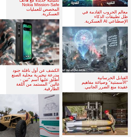
Nokia Mission-Safe
المخصص للعمليات
معالم الحروب القادمة في
العسكرية.
ظل تطبيقات الذكاء
الإصطناعي AI العسكرية.
الكشف عن أول ناقلة جنود
مدرعة نيجيرية محلية الصنع
القنابل الخرسانية
أطلق عليها اسم "تين -
"الأسمنتية" وصياغة مفاهيم
غالين" المستمد من اللغة
عقيدة منع الضرر الجانبي.
الطارقية.