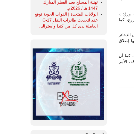
تهنئة المسلح بعيد الفطر المبارك
1447 هـ / 2026م.
ها، وزوّدت
الولايات المتحدة | القوات الجوية توقع
روع، كما
عقد لتحديث طائرات النقل C-17
العاملة لدى كل من كندا وأستراليا.
قادرة على إطلاق الذخائر
 لمسافة 5 كلم، كما يمكنها إطلاق
، كما أن
، الأمر