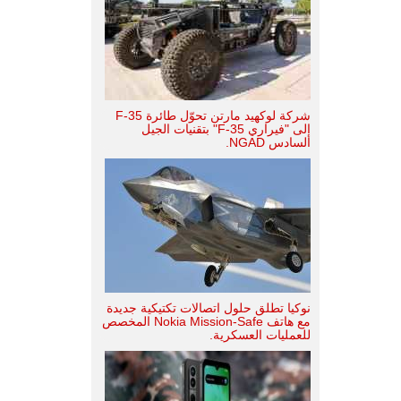
شركة لوكهيد مارتن تحوّل طائرة F-35
إلى "فيراري F-35" بتقنيات الجيل
السادس NGAD.
نوكيا تطلق حلول اتصالات تكتيكية جديدة
مع هاتف Nokia Mission-Safe المخصص
للعمليات العسكرية.