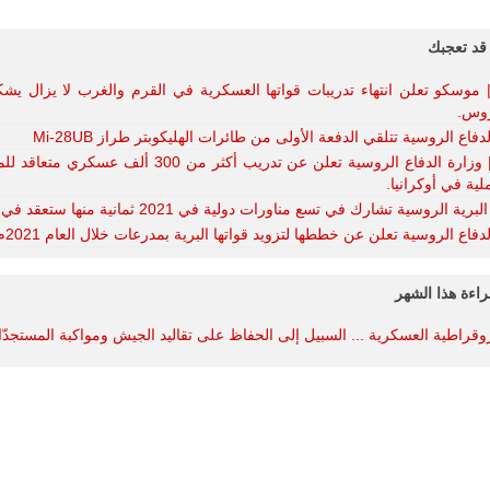
جديد لإمكانية
تقريب
المسافات بين
قد تعجبك
المؤسستين
العسكريتين في
 موسكو تعلن انتهاء تدريبات قواتها العسكرية في القرم والغرب لا يزال ي
شرق البلاد
لروس.
وغربها، وسط
حضور دولي
دفاع الروسية تتلقي الدفعة الأولى من طائرات الهليكوبتر طراز Mi-28UB
تقوده الولايات
روسيا | وزارة الدفاع الروسية تعلن عن تدريب أكثر من 300 ألف عسك
المتحدة وشراكة
لية في أوكرانيا.
مباشرة مع
أطراف ليبية
ية الروسية تشارك في تسع مناورات دولية في 2021 ثمانية منها ستعقد في روسيا.
منقسمة منذ…
دفاع الروسية تعلن عن خططها لتزويد قواتها البرية بمدرعات خلال العام 2021م.
للمزيد
راءة هذا الشهر
روقراطية العسكرية ... السبيل إلى الحفاظ على تقاليد الجيش ومواكبة المستجدّ