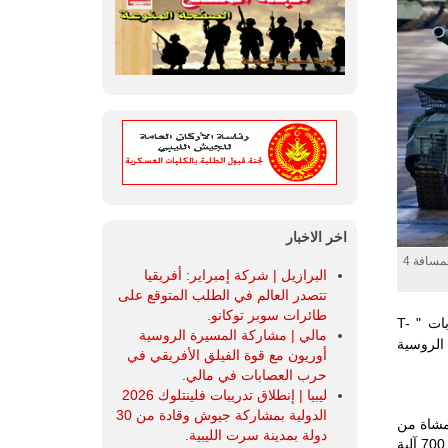
اخر الاخبار
يعتبر السلاح الرئيسي لهذه الدبابات هو مدافعها من عيار 125 ملم، والقادرة على إطلاق الذخائر العادية لمسافة 4
البرازيل | شركة إمبراير: أفريقيا
تتصدر العالم في الطلب المتوقع على
طائرات سوبر توكانو.
وزارة الدفاع الروسية أن الجيش حصل على دفعة من الآليات العسكرية ودبابات " T-
مالي | مشاركة المسيرة الروسية
 الروسية
أوريون مع قوة الفيلق الأفريقي في
حرب العصابات في مالي.
ليبيا | إنطلاق تدريبات فلينتلوك 2026
الدولية بمشاركة جيوش وقادة من 30
 على 100 مدرعة ناقلة للمشاة من
دولة بمدينة سرت الليبية.
نوع BMP-2، إضافة إلى دبابات T-72B3، بالمجمل أصبح لدى القوات في نوفمبر الماضي 700 آلية