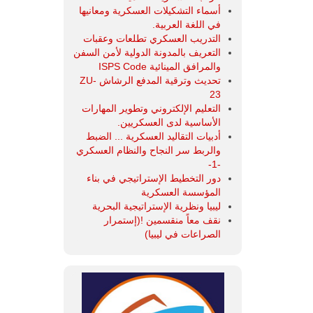
أسماء التشكيلات العسكرية ومعانيها
في اللغة العربية.
التدريب العسكري تطلعات وعقبات
التعريف بالمدونة الدولية لأمن السفن
والمرافق المينائية ISPS Code
تحديث وترقية المدفع الرشاش ZU-
23
التعليم الإلكتروني وتطوير المهارات
الأساسية لدى العسكريين.
أدبيات التقاليد العسكرية ... الضبط
والربط سر النجاح والنظام العسكري
-1-
دور التخطيط الإستراتيجي في بناء
المؤسسة العسكرية
ليبيا ونظرية الإستراتيجية البحرية
نقف معاً منقسمين !(إستمرار
الصراعات في ليبيا)