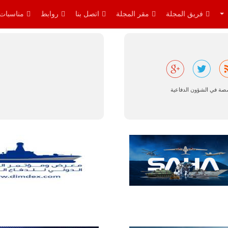
والإجراءات…
فريق المجلة
مقر المجلة
اتصل بنا
روابط
مناسبات
للمزيد
صصة في الشؤون الدفاعية
البرازيل |
شركة
إمبراير:
أفريقيا
تتصدر العالم
في الطلب
المتوقع على
طائرات
سوبر توكانو.
تتوقع شركة
إمبراير البرازيلية
للصناعات الجوية