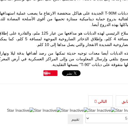
وحصلت دبابات T-90M الجديدة على هياكل منخفضة الارتفاع ما يصعب عملية استهداف
لقتالية بدروع حماية ديناميكية ممتازة تحميها من أقوى الأسلحة المضادة للد
لها بهذه الدروع أيضا.
ويعتبر السلاح الرئيسي لهذه الدبابات هو مدافعها من عيار 125 ملم، وال
العادية لمسافة 4 كلم، وإطلاق الذخائر الصاروخية الموجهة
صاروخية الشديدة الانفجار والتي يصل مداها إلى 10 كلم.
 الدبابات أيضا معدات توجيه حديثة تمكنها من رصد أهدافها بدقة ليلا ونهارا
تسمح بتلقي وإرسال المعلومات من وإلى المراكز العسكرية في أرض المعركة
وقة على دبابات "T-90" بنسخها التقليدية.
ليبيا | إنطلاق
Save
تدريبات
فلينتلوك
2026 الدولية
بمشاركة
جيوش وقادة
من 30 دولة
ابق
التالي
بمدينة سرت
الليبية.
في خطوة
تُوصف بأنها
اختبار عملي