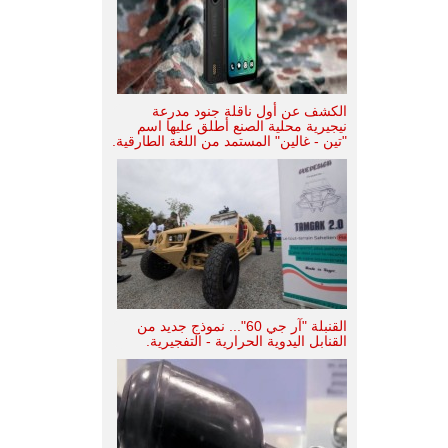
الكشف عن أول ناقلة جنود مدرعة
نيجيرية محلية الصنع أطلق عليها اسم
"تين - غالين" المستمد من اللغة الطارقية.
القنبلة "آر جي 60"... نموذج جديد من
القنابل اليدوية الحرارية - التفجيرية.