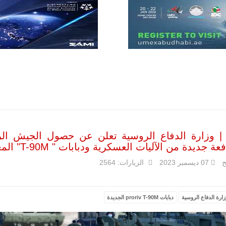
أن تصبح القارة
الأفريقية أكبر
سوق عالمي
لطائرة الهجوم
الخفيف
والتدريب
المتقدم "A-29
سوبر توكانو"
خلال العشرين
عاماً المقبلة، مع
توقعات بتوريد
نحو 150…
للمزيد
| وزارة الدفاع الروسية تعلن عن حصول الجيش ا
 جديدة من الآليات العسكرية ودبابات " T-90M" المعدّلة.
ح
07 ديسمبر 2023
الزيارات: 2564
زارة الدفاع الروسية
دبابات proriv T-90M الجديدة