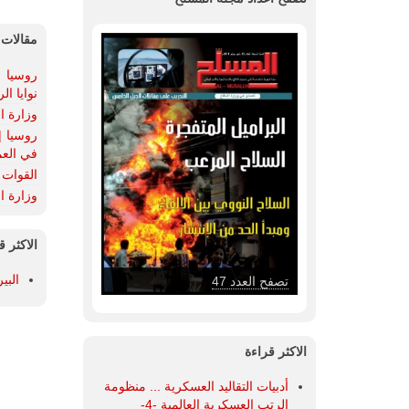
مقالات 
روسيا |
نوايا ا
وزارة ال
في العم
القوات البر
وزارة ال
الاكثر ق
البي
تصفح العدد 47
الاكثر قراءة
أدبيات التقاليد العسكرية ... منظومة
الرتب العسكرية العالمية -4-