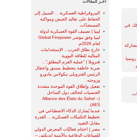
آخـر المقالات
البيروقراطية العسكرية ... السبيل إلى
الحفاظ على تقاليد الجيش ومواكبة
المستجدّات.
شكك في
ليبيا | تصنيف القوة العسكرية لدولة
ليبيا وفق مؤشر Global Firepower
لعام 2026م.
ري متعاقد للمشاركة
خارج نطاق الحرب... الإستخدامات
المثالية للطاقة النووية.
فنزويلا | "عملية العزم المطلق"...
ضربة خاطفة بتخطيط مسبق واعتقال
الرئيس الفنزويلي نيكولاس مادورو
وزوجته.
تفعيل وإطلاق القوة الموحدة متعددة
الجنسيات لتحالف دول الساحل
ات.
(Alliance des États du Sahel –
AES).
عندما يُشارك الذكاء الاصطناعي في
تخطيط التكتيكات العسكرية ... القدرة
مقابل التقييد.
مصر | اختتام فعاليّات المعرض الدولي
للصناعات الدفاعية والأمنية ايديكس ‒