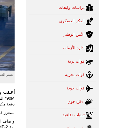
دراسات وابحاث
الفكر العسكري
الأمن الوطني
ادارة الأزمات
قوات برية
قوات بحرية
قوات جوية
أعلنت
90M"
دفاع جوي
دفعة مكونة من 15 دبابة من دبابات oriv
ستعزز قد
تقنيات دفاعية