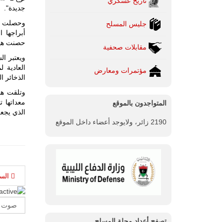
تاريخ عسكري
جديدة".
جليس المسلح
أبراجها ا
حصنت هياك
مقابلات صحفية
مؤتمرات ومعارض
الذخائر ال
وتلقت هذه
معداتها 
المتواجدون بالموقع
الذي يجعلها متف
2190 زائر، ولايوجد أعضاء داخل الموقع
الس
Please
Rate
تصفح أعداد مجلة المسلح