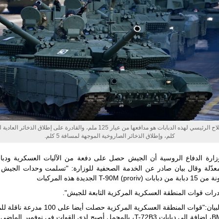
مالي |
مشاركة
المسيرة
الروسية
أوريون مع
قوة الفيلق
الأفريقي في
حرب
العصابات في
مالي.
مع تصاعد حدة
الحرب الجوية
الروسية في
مالي رُصدت
طائرة أوريون
بدون طيار فوق
كلم، وإطلاق الذخائر الصاروخية الموجهة لمسافة 5 كلم.
باماكو وبالنسبة
لحملة مكافحة
التمرد في
منطقة الساحل،
 المعدّلة وقال بيان صادر عن الخدمة الصحفية للوزارة: "تسلمت وحدات الجيش
فإن الجمع بين
T-90M (pr) الجديدة هذه المركبات
قدرة طائرة
أوريون على
رات قوات المنطقة العسكرية المركزية التابعة للجيش".
التحليق…
وأضاف البيان:"قوات المنطقة العسكرية المركزية حصلت أيضا
للمزيد