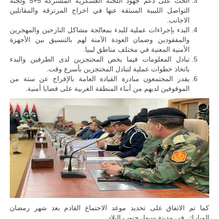
الحث على دعم جهود اللجنة العسكرية المشتركة 5+5 ولجنة
أطراف ليبية
التواصل الليبية المنبثقة عنها في اخراج المرتزقة والمقاتلين
منقسمة منذ…
الاجانب.
البدء بإجراءات عملية للبدء بمعالجة مشاكل النازحين والمهجرين
للمزيد
والمفقودين وضمان العودة الآمنة لهم بالتنسيق بين الأجهزة
الأمنية المعنية في مختلف مناطق ليبيا.
تبادل المعلومات فيما يخص المحتجزين لدى الطرفين والبدء
باتخاذ خطوات عملية لتبادل المحتجزين بأسرع وقت.
يقدر المجتمعون مبادرة القيادة العامة بالإفراج عن ستة من
الموقوفين لديهم من أبناء المنطقة الغربية على قضايا أمنية.
كما تم الاتفاق على تحديد موعد الاجتماع القادم بعد شهر رمضان
المبارك في مدينة سبها، جنوب البلاد.