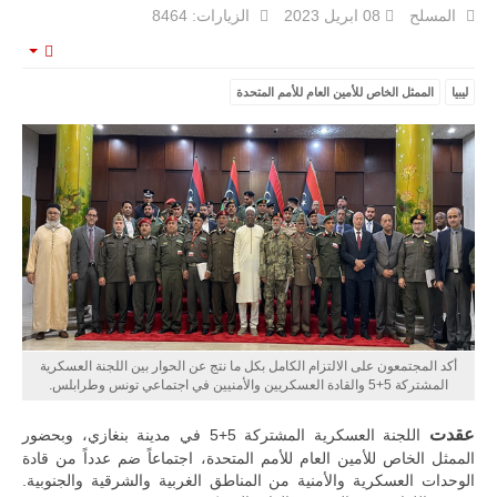
المسلح
08 ابريل 2023
الزيارات: 8464
مع تصاعد حدة
الحرب الجوية
الروسية في
mpty
مالي رُصدت
طائرة أوريون
ليبيا
الممثل الخاص للأمين العام للأمم المتحدة
بدون طيار فوق
باماكو وبالنسبة
لحملة مكافحة
التمرد في
منطقة الساحل،
فإن الجمع بين
قدرة طائرة
أوريون على
التحليق…
للمزيد
أكد المجتمعون على الالتزام الكامل بكل ما نتج عن الحوار بين اللجنة العسكرية
المشتركة 5+5 والقادة العسكريين والأمنيين في اجتماعي تونس وطرابلس.
عقدت
اللجنة العسكرية المشتركة 5+5 في مدينة بنغازي، وبحضور
الممثل الخاص للأمين العام للأمم المتحدة، اجتماعاً ضم عدداً من قادة
الوحدات العسكرية والأمنية من المناطق الغربية والشرقية والجنوبية.