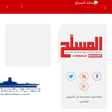
البرازيل |
شركة
إمبراير:
أفريقيا
تتصدر العالم
في الطلب
المتوقع على
طائرات
سوبر توكانو.
تتوقع شركة
إمبراير البرازيلية
للصناعات الجوية
أن تصبح القارة
الأفريقية أكبر
سوق عالمي
لطائرة الهجوم
الخفيف
والتدريب
مجلة ليبية متخصصة في الشؤون
المتقدم "A-29
سوبر توكانو"
الدفاعية
خلال العشرين
عاماً المقبلة، مع