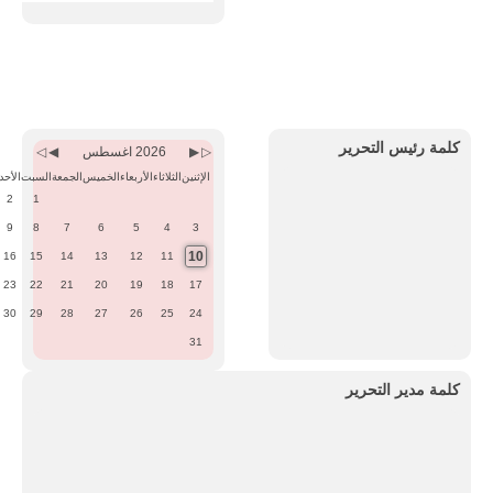
Previous
Previous
Next
Next
Month
Year
Month
Year
كلمة رئيس التحرير
2026 اغسطس
الإثنين
الثلاثاء
الأربعاء
الخميس
الجمعة
السبت
الأحد
2
1
9
8
7
6
5
4
3
10
16
15
14
13
12
11
23
22
21
20
19
18
17
30
29
28
27
26
25
24
31
كلمة مدير التحرير