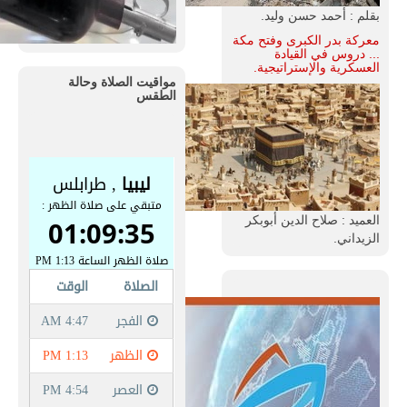
بقلم : أحمد حسن وليد.
معركة بدر الكبرى وفتح مكة
... دروس في القيادة
العسكرية والإستراتيجية.
مواقيت الصلاة وحالة
الطقس
العميد : صلاح الدين أبوبكر
الزيداني.