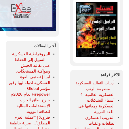
آخـر المقالات
تصفح العدد 46
البيروقراطية العسكرية
... السبيل إلى الحفاظ
على تقاليد الجيش
ومواكبة المستجدّات.
الاكثر قراءة
ليبيا | تصنيف القوة
العسكرية لدولة ليبيا وفق
أدبيات التقاليد العسكرية
مؤشر Global
... منظومة الرتب
Firepower لعام 2026م.
العسكرية العالمية -4-
خارج نطاق الحرب...
أسماء التشكيلات
الإستخدامات المثالية
العسكرية ومعانيها في
للطاقة النووية.
اللغة العربية.
فنزويلا | "عملية العزم
التدريب العسكري
المطلق"... ضربة خاطفة
تطلعات وعقبات
بتخطيط مسبق واعتقال
التعريف بالمدونة الدولية