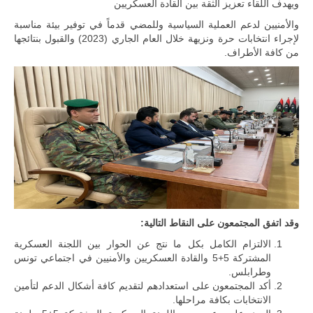
ويهدف اللقاء تعزيز الثقة بين القادة العسكريين
والأمنيين لدعم العملية السياسية وللمضي قدماً في توفير بيئة مناسبة
لإجراء انتخابات حرة ونزيهة خلال العام الجاري (2023) والقبول بنتائجها
ليبيا | إنطلاق
من كافة الأطراف.
تدريبات
فلينتلوك
2026 الدولية
بمشاركة
جيوش وقادة
من 30 دولة
بمدينة سرت
الليبية.
في خطوة
تُوصف بأنها
اختبار عملي
جديد لإمكانية
تقريب
المسافات بين
وقد اتفق المجتمعون على النقاط التالية:
المؤسستين
العسكريتين في
الالتزام الكامل بكل ما نتج عن الحوار بين اللجنة العسكرية
شرق البلاد
المشتركة 5+5 والقادة العسكريين والأمنيين في اجتماعي تونس
وغربها، وسط
وطرابلس.
حضور دولي
أكد المجتمعون على استعدادهم لتقديم كافة أشكال الدعم لتأمين
تقوده الولايات
الانتخابات بكافة مراحلها.
المتحدة وشراكة
مباشرة مع