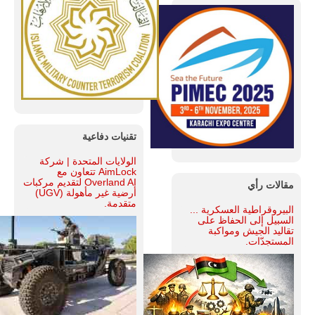
تقنيات دفاعية
الولايات المتحدة | شركة
AimLock تتعاون مع
Overland AI لتقديم مركبات
مقالات رأي
أرضية غير مأهولة (UGV)
متقدمة.
البيروقراطية العسكرية ...
السبيل إلى الحفاظ على
تقاليد الجيش ومواكبة
المستجدّات.