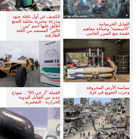
الكشف عن أول ناقلة جنود
مدرعة نيجيرية محلية الصنع
القنابل الخرسانية
أطلق عليها اسم "تين -
"الأسمنتية" وصياغة مفاهيم
غالين" المستمد من اللغة
عقيدة منع الضرر الجانبي.
الطارقية.
سياسة الأرض المحروقة
وحرب التجويع في غزة
القنبلة "آر جي 60"... نموذج
جديد من القنابل اليدوية
الحرارية - التفجيرية.