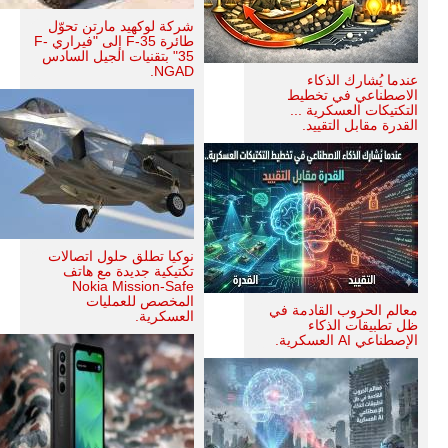
شركة لوكهيد مارتن تحوّل
طائرة F-35 إلى "فيراري F-
35" بتقنيات الجيل السادس
NGAD.
عندما يُشارك الذكاء
الاصطناعي في تخطيط
التكتيكات العسكرية ...
القدرة مقابل التقييد.
نوكيا تطلق حلول اتصالات
تكتيكية جديدة مع هاتف
Nokia Mission-Safe
المخصص للعمليات
معالم الحروب القادمة في
العسكرية.
ظل تطبيقات الذكاء
الإصطناعي AI العسكرية.