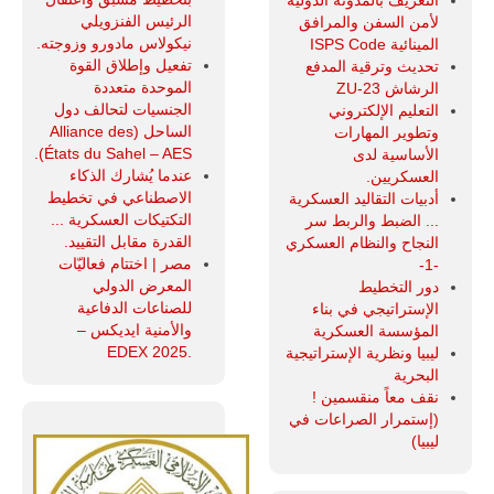
الرئيس الفنزويلي
لأمن السفن والمرافق
نيكولاس مادورو وزوجته.
المينائية ISPS Code
تفعيل وإطلاق القوة
تحديث وترقية المدفع
الموحدة متعددة
الرشاش ZU-23
الجنسيات لتحالف دول
التعليم الإلكتروني
الساحل (Alliance des
وتطوير المهارات
États du Sahel – AES).
الأساسية لدى
عندما يُشارك الذكاء
العسكريين.
الاصطناعي في تخطيط
أدبيات التقاليد العسكرية
التكتيكات العسكرية ...
... الضبط والربط سر
القدرة مقابل التقييد.
النجاح والنظام العسكري
مصر | اختتام فعاليّات
-1-
المعرض الدولي
دور التخطيط
للصناعات الدفاعية
الإستراتيجي في بناء
والأمنية ايديكس ‒
المؤسسة العسكرية
.EDEX 2025
ليبيا ونظرية الإستراتيجية
البحرية
نقف معاً منقسمين !
(إستمرار الصراعات في
ليبيا)