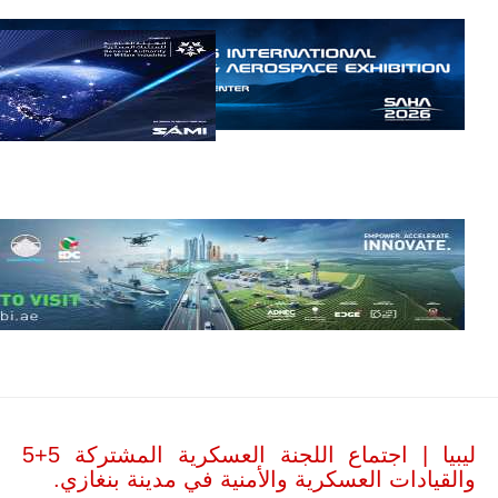
توقعات بتوريد
نحو 150…
للمزيد
مالي |
مشاركة
المسيرة
الروسية
أوريون مع
قوة الفيلق
الأفريقي في
حرب
ليبيا | اجتماع اللجنة العسكرية المشتركة 5+5
العصابات في
والقيادات العسكرية والأمنية في مدينة بنغازي.
مالي.