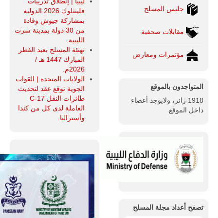
ليبيا | إنطلاق تدريبات
جليس المسلح
فلينتلوك 2026 الدولية
بمشاركة جيوش وقادة
من 30 دولة بمدينة سرت
مقابلات صحفية
الليبية.
تهنئة المسلح بعيد الفطر
مؤتمرات ومعارض
المبارك 1447 هـ /
2026م.
الولايات المتحدة | القوات
المتواجدون بالموقع
الجوية توقع عقد لتحديث
طائرات النقل C-17
1918 زائر، ولايوجد أعضاء
العاملة لدى كل من كندا
داخل الموقع
وأستراليا.
تصفح أعداد مجلة المسلح