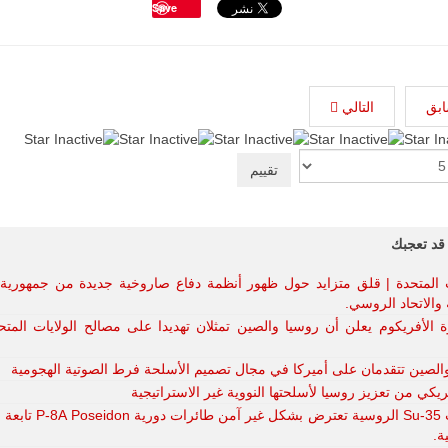
Save
ابق
التالي
ليبيا | إنطلاق
قد تعجبك
تدريبات
فلينتلوك
2026 الدولية
ت المتحدة | قلق متزايد حول ظهور أنظمة دفاع صاروخية جديدة من جمهورية
بمشاركة
 والاتحاد الروسي.
جيوش وقادة
من 30 دولة
ة الأفريكوم يعلن أن روسيا والصين تمثلان تهديدا على مصالح الولايات المت
بمدينة سرت
الليبية.
الصين تتقدمان على أميركا في مجال تصميم الأسلحة فرط الصوتية الهجومية
في خطوة
يكي من تعزيز روسيا لأسلحتها النووية غير الاستراتيجية
تُوصف بأنها
مقاتلات Su-35 الروسية تعترض بشكل غير آم
اختبار عملي
ة.
جديد لإمكانية