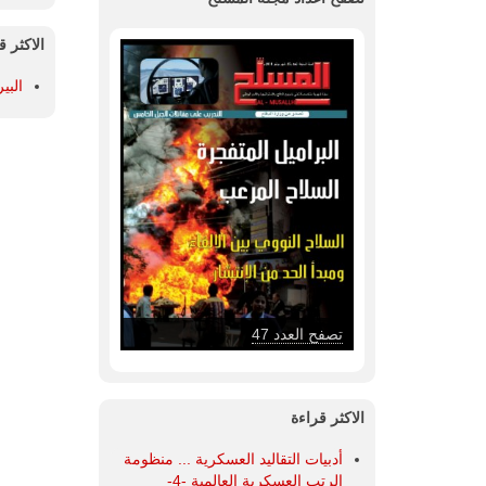
الاكثر ق
البي
تصفح العدد 47
الاكثر قراءة
أدبيات التقاليد العسكرية ... منظومة
الرتب العسكرية العالمية -4-