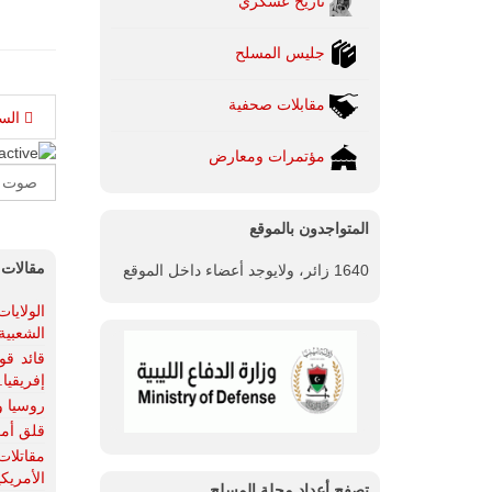
تاريخ عسكري
جليس المسلح
مقابلات صحفية
الس
مؤتمرات ومعارض
Please
Rate
المتواجدون بالموقع
مقالات 
1640 زائر، ولايوجد أعضاء داخل الموقع
الولايا
الشعبية
قائد قو
إفريقيا.
روسيا و
قلق أمر
الأمريكي
تصفح أعداد مجلة المسلح