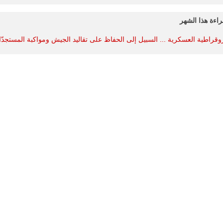
تقريب
المسافات بين
المؤسستين
راءة هذا الشهر
العسكريتين في
شرق البلاد
روقراطية العسكرية ... السبيل إلى الحفاظ على تقاليد الجيش ومواكبة المستجدّ
وغربها، وسط
حضور دولي
تقوده الولايات
المتحدة وشراكة
مباشرة مع
أطراف ليبية
منقسمة منذ…
للمزيد