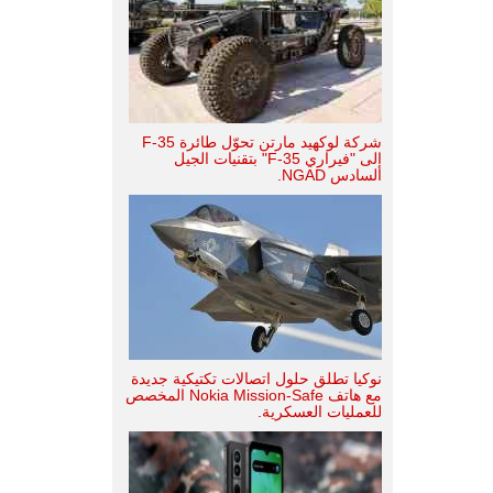
شركة لوكهيد مارتن تحوّل طائرة F-35
إلى "فيراري F-35" بتقنيات الجيل
السادس NGAD.
نوكيا تطلق حلول اتصالات تكتيكية جديدة
مع هاتف Nokia Mission-Safe المخصص
للعمليات العسكرية.