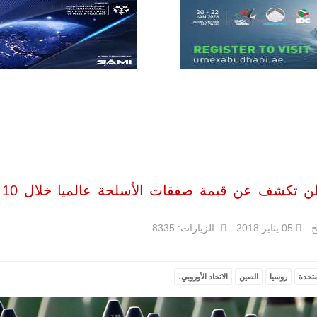
الأفريقية أكبر
سوق عالمي
لطائرة الهجوم
الخفيف
والتدريب
المتقدم "A-29
سوبر توكانو"
خلال العشرين
عاماً المقبلة، مع
توقعات بتوريد
نحو 150…
للمزيد
واشن
ح
05 يناير 2018
الزيارات: 8335
متحدة
روسيا
الصين
الاتحاد الأوروبي،