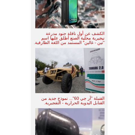
الكشف عن أول ناقلة جنود مدرعة
نيجيرية محلية الصنع أطلق عليها اسم
"تين - غالين" المستمد من اللغة الطارقية.
القنبلة "آر جي 60"... نموذج جديد من
القنابل اليدوية الحرارية - التفجيرية.