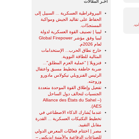
آخـر المقالات
البيروقراطية العسكرية ... السبيل إلى
الحفاظ على تقاليد الجيش ومواكبة
ات.
المستجدّات.
ليبيا | تصنيف القوة العسكرية لدولة
ليبيا وفق مؤشر Global Firepower
لعام 2026م.
خارج نطاق الحرب... الإستخدامات
المثالية للطاقة النووية.
فنزويلا | "عملية العزم المطلق"...
ضربة خاطفة بتخطيط مسبق واعتقال
الرئيس الفنزويلي نيكولاس مادورو
وزوجته.
تفعيل وإطلاق القوة الموحدة متعددة
الجنسيات لتحالف دول الساحل
(Alliance des États du Sahel –
AES).
عندما يُشارك الذكاء الاصطناعي في
تخطيط التكتيكات العسكرية ... القدرة
مقابل التقييد.
مصر | اختتام فعاليّات المعرض الدولي
للصناعات الدفاعية والأمنية ايديكس ‒