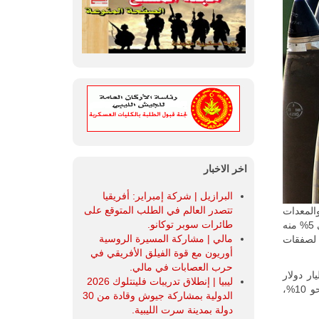
اخر الاخبار
البرازيل | شركة إمبراير: أفريقيا
تتصدر العالم في الطلب المتوقع على
المعدات
طائرات سوبر توكانو.
العسكرية عالمياً، في الفترة ما بين 2005 و2015، بلغ 10%، بينما استحوذت موسكو على 5% منه
مالي | مشاركة المسيرة الروسية
ة لصفقات
أوريون مع قوة الفيلق الأفريقي في
حرب العصابات في مالي.
انت تبلغ في الفترة ما بين أعوام 2005 و2015 نحو 161 مليار دولار
ليبيا | إنطلاق تدريبات فلينتلوك 2026
وأضاف أن حصة الولايات المتحدة في مجال تجارة الأسلحة في هذه الفترة، بلغت نحو 10%،
الدولية بمشاركة جيوش وقادة من 30
دولة بمدينة سرت الليبية.