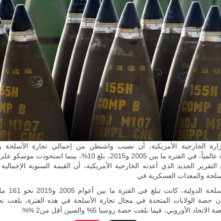
مالي |
مشاركة
المسيرة
الروسية
أوريون مع
قوة الفيلق
الأفريقي في
حرب
العصابات في
مالي.
مع تصاعد حدة
الحرب الجوية
الروسية في
مالي رُصدت
طائرة أوريون
بدون طيار فوق
باماكو وبالنسبة
لحملة مكافحة
ارة الخارجية الأمريكية، أن نصيب واشنطن من إجمالي تجارة الأسلحة و
التمرد في
منطقة الساحل،
لتقرير الجديد الذي أعدته الخارجية الأمريكية، أن القيمة السنوية الإجمالي
فإن الجمع بين
أسلحة والمعدات العسكرية في
قدرة طائرة
أوريون على
سوق الأسلحة الدولية، ك
التحليق…
للمزيد
اتحاد الأوروبي، فيما بلغت حصة روسيا 5% والصين أقل من2 %%.