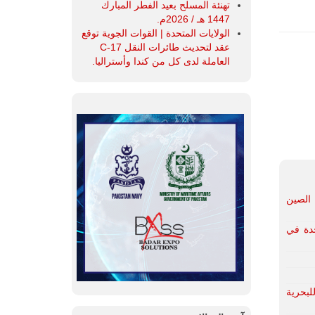
تهنئة المسلح بعيد الفطر المبارك
1447 هـ / 2026م.
الولايات المتحدة | القوات الجوية توقع
عقد لتحديث طائرات النقل C-17
العاملة لدى كل من كندا وأستراليا.
 الصين
حدة في
ن طائرات دورية P-8A Poseidon تابعة للبحرية