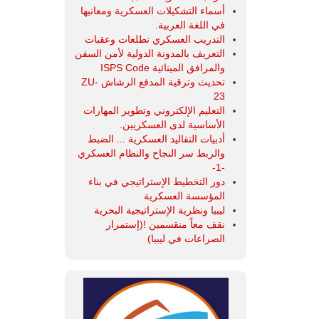
أسماء التشكيلات العسكرية ومعانيها
في اللغة العربية.
التدريب العسكري تطلعات وعقبات
التعريف بالمدونة الدولية لأمن السفن
والمرافق المينائية ISPS Code
تحديث وترقية المدفع الرشاش ZU-
23
التعليم الإلكتروني وتطوير المهارات
الأساسية لدى العسكريين.
أدبيات التقاليد العسكرية ... الضبط
والربط سر النجاح والنظام العسكري
-1-
دور التخطيط الإستراتيجي في بناء
المؤسسة العسكرية
ليبيا ونظرية الإستراتيجية البحرية
نقف معاً منقسمين !(إستمرار
الصراعات في ليبيا)