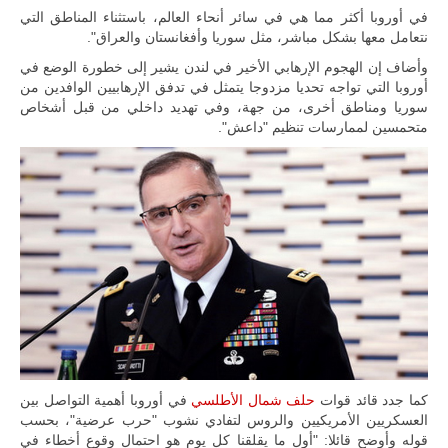
للمزيد
في أوروبا أكثر مما هي في سائر أنحاء العالم، باستثناء المناطق التي
نتعامل معها بشكل مباشر، مثل سوريا وأفغانستان والعراق".
وأضاف إن الهجوم الإرهابي الأخير في لندن يشير إلى خطورة الوضع في
أوروبا التي تواجه تحديا مزدوجا يتمثل في تدفق الإرهابيين الوافدين من
سوريا ومناطق أخرى، من جهة، وفي تهديد داخلي من قبل أشخاص
متحمسين لممارسات تنظيم "داعش".
ليبيا | إنطلاق
تدريبات
فلينتلوك
2026 الدولية
بمشاركة
جيوش وقادة
من 30 دولة
بمدينة سرت
الليبية.
كما جدد قائد قوات
حلف شمال الأطلسي
في أوروبا أهمية التواصل بين
العسكريين الأمريكيين والروس لتفادي نشوب "حرب عرضية"، بحسب
في خطوة
قوله وأوضح قائلا: "أول ما يقلقنا كل يوم هو احتمال وقوع أخطاء في
تُوصف بأنها