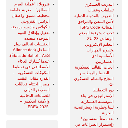
فنزويلا | "عملية العزم
التدريب العسكري
المطلق"... ضربة خاطفة
تطلعات وعقبات
بتخطيط مسبق واعتقال
التعريف بالمدونة الدولية
الرئيس الفنزويلي
لأمن السفن والمرافق
نيكولاس مادورو وزوجته.
المينائية ISPS Code
تفعيل وإطلاق القوة
تحديث وترقية المدفع
الموحدة متعددة
الرشاش ZU-23
الجنسيات لتحالف دول
التعليم الإلكتروني
الساحل (Alliance des
وتطوير المهارات
États du Sahel – AES).
الأساسية لدى
عندما يُشارك الذكاء
العسكريين.
الاصطناعي في تخطيط
أدبيات التقاليد العسكرية
التكتيكات العسكرية ...
... الضبط والربط سر
القدرة مقابل التقييد.
النجاح والنظام العسكري
مصر | اختتام فعاليّات
-1-
المعرض الدولي
دور التخطيط
للصناعات الدفاعية
الإستراتيجي في بناء
والأمنية ايديكس ‒
المؤسسة العسكرية
.EDEX 2025
ليبيا ونظرية الإستراتيجية
البحرية
نقف معاً منقسمين !
(إستمرار الصراعات في