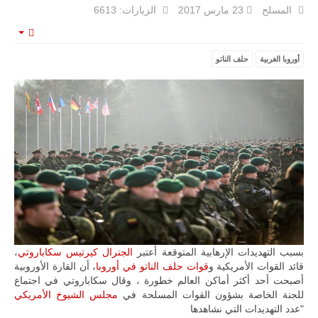
المسلح
23 مارس 2017
الزيارات: 6613
مالي |
مشاركة
mpty
المسيرة
أوروبا الغربية
حلف الناتو
الروسية
أوريون مع
قوة الفيلق
الأفريقي في
حرب
العصابات في
مالي.
مع تصاعد حدة
الحرب الجوية
الروسية في
مالي رُصدت
طائرة أوريون
بدون طيار فوق
باماكو وبالنسبة
لحملة مكافحة
التمرد في
بسبب التهديدات الإرهابية المتوقعة أعتبر
الجنرال كيرتيس سكاباروتي
،
منطقة الساحل،
قائد القوات الأمريكية و
قوات حلف الناتو في أوروبا
، أن القارة الأوروبية
فإن الجمع بين
أصبحت أحد أكثر أماكن العالم خطورة ، وقال سكاباروتي في اجتماع
قدرة طائرة
للجنة الخاصة بشؤون القوات المسلحة في
مجلس الشيوخ الأمريكي
أوريون على
التحليق…
"عدد التهديدات التي نشاهدها