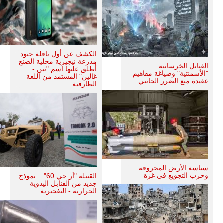
الكشف عن أول ناقلة جنود
مدرعة نيجيرية محلية الصنع
القنابل الخرسانية
أطلق عليها اسم "تين -
"الأسمنتية" وصياغة مفاهيم
غالين" المستمد من اللغة
عقيدة منع الضرر الجانبي.
الطارقية.
سياسة الأرض المحروقة
وحرب التجويع في غزة
القنبلة "آر جي 60"... نموذج
جديد من القنابل اليدوية
الحرارية - التفجيرية.