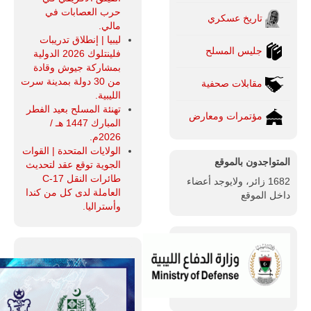
حرب العصابات في
تاريخ عسكري
مالي.
ليبيا | إنطلاق تدريبات
جليس المسلح
فلينتلوك 2026 الدولية
بمشاركة جيوش وقادة
من 30 دولة بمدينة سرت
مقابلات صحفية
الليبية.
تهنئة المسلح بعيد الفطر
مؤتمرات ومعارض
المبارك 1447 هـ /
2026م.
الولايات المتحدة | القوات
المتواجدون بالموقع
الجوية توقع عقد لتحديث
طائرات النقل C-17
1682 زائر، ولايوجد أعضاء
العاملة لدى كل من كندا
داخل الموقع
وأستراليا.