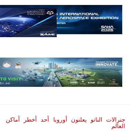
إمبراير البرازيلية
للصناعات الجوية
أن تصبح القارة
الأفريقية أكبر
سوق عالمي
لطائرة الهجوم
الخفيف
والتدريب
المتقدم "A-29
سوبر توكانو"
خلال العشرين
عاماً المقبلة، مع
توقعات بتوريد
نحو 150…
للمزيد
جنرالات الناتو يعلنون أوروبا أحد أخطر أماكن
العالم