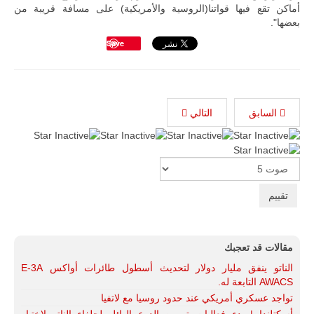
اختبار عملي
أماكن تقع فيها قواتنا(الروسية والأمريكية) على مسافة قريبة من
جديد لإمكانية
بعضها".
تقريب
Save
المسافات بين
المؤسستين
العسكريتين في
شرق البلاد
وغربها، وسط
حضور دولي
السابق
التالي
تقوده الولايات
المتحدة وشراكة
مباشرة مع
أطراف ليبية
منقسمة منذ…
Please
Rate
للمزيد
مقالات قد تعجبك
الناتو ينفق مليار دولار لتحديث أسطول طائرات أواكس E-3A
AWACS التابعة له.
تواجد عسكري أمريكي عند حدود روسيا مع لاتفيا
أسكتلندا | بدء فعاليات تمرين الدرع الهائل لحلفاء الناتو لإختبار