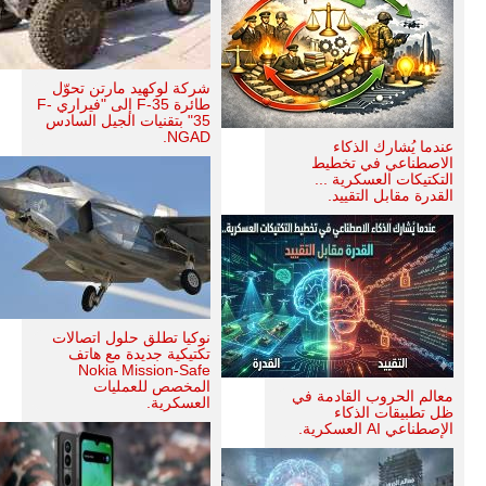
شركة لوكهيد مارتن تحوّل
طائرة F-35 إلى "فيراري F-
35" بتقنيات الجيل السادس
NGAD.
عندما يُشارك الذكاء
الاصطناعي في تخطيط
التكتيكات العسكرية ...
القدرة مقابل التقييد.
نوكيا تطلق حلول اتصالات
تكتيكية جديدة مع هاتف
Nokia Mission-Safe
المخصص للعمليات
معالم الحروب القادمة في
العسكرية.
ظل تطبيقات الذكاء
الإصطناعي AI العسكرية.