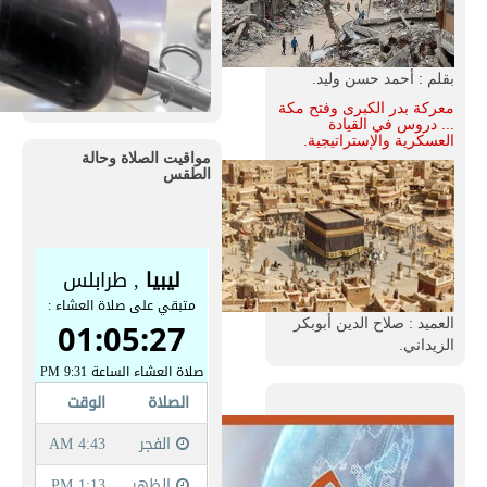
بقلم : أحمد حسن وليد.
معركة بدر الكبرى وفتح مكة
... دروس في القيادة
العسكرية والإستراتيجية.
مواقيت الصلاة وحالة
الطقس
العميد : صلاح الدين أبوبكر
الزيداني.