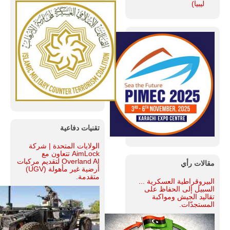
ليبيا)
تقنيات دفاعية
الولايات المتحدة | شركة
AimLock تتعاون مع
Overland AI لتقديم مركبات
مقالات رأي
أرضية غير مأهولة (UGV)
متقدمة.
البيروقراطية العسكرية ...
السبيل إلى الحفاظ على
تقاليد الجيش ومواكبة
المستجدّات.