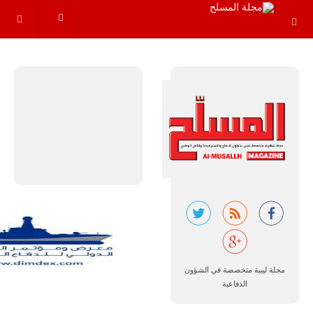
مجموعة من
القواعد
والإجراءات…
للمزيد
البرازيل |
شركة
إمبراير:
أفريقيا
تتصدر العالم
في الطلب
المتوقع على
مجلة ليبية متخصصة في الشؤون
طائرات
الدفاعية
سوبر توكانو.
تتوقع شركة