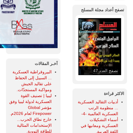
تصفح أعداد مجلة المسلح
آخـر المقالات
تصفح العدد 47
البيروقراطية العسكرية
... السبيل إلى الحفاظ
على تقاليد الجيش
ومواكبة المستجدّات.
الاكثر قراءة
ليبيا | تصنيف القوة
العسكرية لدولة ليبيا وفق
أدبيات التقاليد العسكرية
مؤشر Global
... منظومة الرتب
Firepower لعام 2026م.
العسكرية العالمية -4-
خارج نطاق الحرب...
أسماء التشكيلات
الإستخدامات المثالية
العسكرية ومعانيها في
للطاقة النووية.
اللغة العربية.