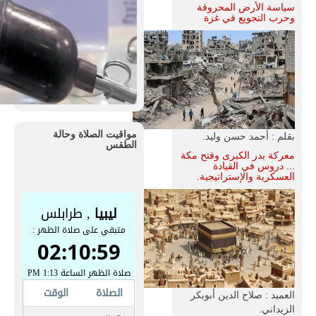
سياسة الأرض المحروقة
وحرب التجويع في غزة
مواقيت الصلاة وحالة
بقلم : أحمد حسن وليد.
الطقس
معركة بدر الكبرى وفتح مكة
... دروس في القيادة
العسكرية والإستراتيجية.
العميد : صلاح الدين أبوبكر
الزيداني.