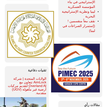
الإستراتيجي في بناء
المؤسسة العسكرية
ليبيا ونظرية الإستراتيجية
البحرية
نقف معاً منقسمين !
(إستمرار الصراعات في
ليبيا)
تقنيات دفاعية
الولايات المتحدة | شركة
AimLock تتعاون مع
Overland AI لتقديم مركبات
أرضية غير مأهولة (UGV)
متقدمة.
مقالات رأي