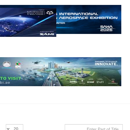
إمبراير البرازيلية
للصناعات الجوية
أن تصبح القارة
الأفريقية أكبر
سوق عالمي
لطائرة الهجوم
الخفيف
والتدريب
المتقدم "A-29
سوبر توكانو"
خلال العشرين
عاماً المقبلة، مع
توقعات بتوريد
نحو 150…
للمزيد
Enter
عدد