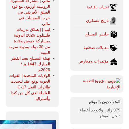
مالي | مشاركة المسيرة
الروسية أوريون مع قوة
تقنيات دفاعية
الفيلق الأفريقي في
حرب العصابات في
تاريخ عسكري
مالي.
ليبيا | إنطلاق تدريبات
جليس المسلح
فلينتلوك 2026 الدولية
بمشاركة جيوش وقادة
من 30 دولة بمدينة سرت
مقابلات صحفية
الليبية.
تهنئة المسلح بعيد الفطر
مؤتمرات ومعارض
المبارك 1447 هـ /
2026م.
الولايات المتحدة | القوات
التغذية
الجوية توقع عقد لتحديث
طائرات النقل C-17
الإخبارية
العاملة لدى كل من كندا
وأستراليا.
المتواجدون بالموقع
979 زائر، ولايوجد أعضاء
داخل الموقع