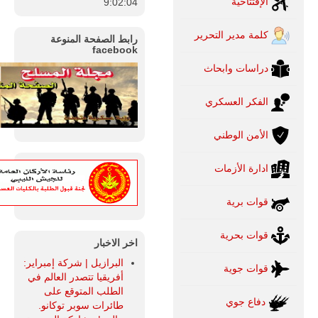
الإفتتاحية
9:02:05
تُوصف بأنها
اختبار عملي
جديد لإمكانية
كلمة مدير التحرير
رابط الصفحة المنوعة
تقريب
facebook
المسافات بين
المؤسستين
دراسات وابحاث
العسكريتين في
شرق البلاد
وغربها، وسط
الفكر العسكري
حضور دولي
تقوده الولايات
الأمن الوطني
المتحدة وشراكة
مباشرة مع
أطراف ليبية
ادارة الأزمات
منقسمة منذ…
للمزيد
قوات برية
قوات بحرية
اخر الاخبار
البرازيل | شركة إمبراير:
قوات جوية
أفريقيا تتصدر العالم في
الطلب المتوقع على
دفاع جوي
طائرات سوبر توكانو.