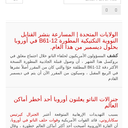
Part
الإظهارات:
of
Tit
مالي |
مشاركة
المسيرة
الروسية
أوريون مع
الولايات المتحدة | المسارعة بنشر القنابل
قوة الفيلق
النووية التكتيكية المطورة B61-12 في أوروبا
الأفريقي في
بحلول ديسمبر من هذا العام.
حرب
العصابات في
كشف
المسؤولون الأمريكيون لحلفاء الناتو خلال اجتماع مغلق في
مالي.
بروكسل هذا الشهر ، أن وصول قنبلة الجاذبية المطورة النسخة
مع تصاعد حدة
الأكثر دقة B61-12 المطلقة جوًا والتي كان من المقرر أصلاً نشرها
الحرب الجوية
في الربيع المقبل ، وسيكون من المقرر الآن أن يتم في ديسمبر
الروسية في
القادم
مالي رُصدت
طائرة أوريون
بدون طيار فوق
باماكو وبالنسبة
لحملة مكافحة
جنرالات الناتو يعلنون أوروبا أحد أخطر أماكن
التمرد في
العالم
منطقة الساحل،
فإن الجمع بين
بسبب التهديدات الإرهابية المتوقعة أعتبر
الجنرال كيرتيس
قدرة طائرة
سكاباروتي
، قائد القوات الأمريكية و
قوات حلف الناتو في أوروبا
،
أوريون على
أن القارة الأوروبية أصبحت أحد أكثر أماكن العالم خطورة ، وقال
التحليق…