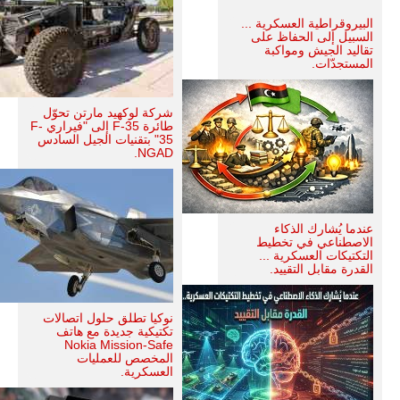
البيروقراطية العسكرية ...
السبيل إلى الحفاظ على
تقاليد الجيش ومواكبة
المستجدّات.
شركة لوكهيد مارتن تحوّل
طائرة F-35 إلى "فيراري F-
35" بتقنيات الجيل السادس
NGAD.
عندما يُشارك الذكاء
الاصطناعي في تخطيط
التكتيكات العسكرية ...
القدرة مقابل التقييد.
نوكيا تطلق حلول اتصالات
تكتيكية جديدة مع هاتف
Nokia Mission-Safe
المخصص للعمليات
العسكرية.