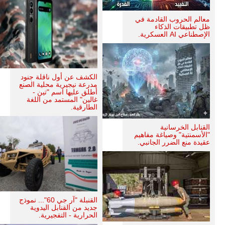
معالم الحروب القادمة في
ظل تطبيقات الذكاء
الإصطناعي AI العسكرية.
الكشف عن أول ناقلة جنود
مدرعة نيجيرية محلية الصنع
أطلق عليها اسم "تين -
غالين" المستمد من اللغة
الطارقية.
القنابل الخرسانية
"الأسمنتية" وصياغة مفاهيم
عقيدة منع الضرر الجانبي.
القنبلة "آر جي 60"... نموذج
جديد من القنابل اليدوية
الحرارية - التفجيرية.