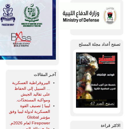
تصفح أعداد مجلة المسلح
آخـر المقالات
البيروقراطية العسكرية
... السبيل إلى الحفاظ
على تقاليد الجيش
ومواكبة المستجدّات.
تصفح العدد 47
ليبيا | تصنيف القوة
العسكرية لدولة ليبيا وفق
مؤشر Global
Firepower لعام 2026م.
الاكثر قراءة
خارج نطاق الحرب...