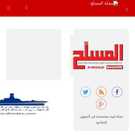
مجموعة من
القواعد
والإجراءات…
للمزيد
البرازيل |
شركة
إمبراير:
أفريقيا
تتصدر العالم
في الطلب
مجلة ليبية متخصصة في الشؤون
المتوقع على
طائرات
الدفاعية
سوبر توكانو.
تتوقع شركة