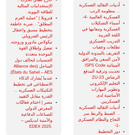
أدبيات التقاليد العسكرية
الإستخدامات المثالية
... منظومة الرتب
للطاقة النووية.
العسكرية العالمية -4-
فنزويلا | "عملية العزم
أسماء التشكيلات
المطلق"... ضربة خاطفة
العسكرية ومعانيها في
بتخطيط مسبق واعتقال
اللغة العربية.
الرئيس الفنزويلي
التدريب العسكري
نيكولاس مادورو وزوجته.
تطلعات وعقبات
تفعيل وإطلاق القوة
التعريف بالمدونة الدولية
الموحدة متعددة
لأمن السفن والمرافق
الجنسيات لتحالف دول
المينائية ISPS Code
الساحل (Alliance des
تحديث وترقية المدفع
États du Sahel – AES).
الرشاش ZU-23
عندما يُشارك الذكاء
التعليم الإلكتروني
الاصطناعي في تخطيط
وتطوير المهارات
التكتيكات العسكرية ...
الأساسية لدى
القدرة مقابل التقييد.
العسكريين.
مصر | اختتام فعاليّات
أدبيات التقاليد العسكرية
المعرض الدولي
... الضبط والربط سر
للصناعات الدفاعية
النجاح والنظام العسكري
والأمنية ايديكس ‒
-1-
.EDEX 2025
دور التخطيط