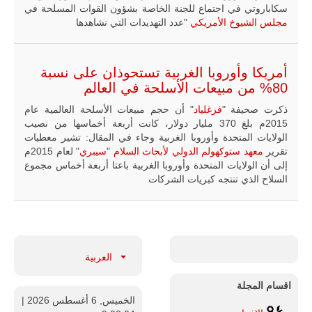
سكاباروتي في اجتماع للجنة الخاصة بشؤون القوات المسلحة في
للمزيد
مجلس الشيوخ الأمريكي
"عدد التهديدات التي نشاهدها
أمريكا وأوروبا الغربية تستحوذان على نسبة
80% من مبيعات الأسلحة في العالم
ذكرت صحيفة "
فزغلياد
" أن حجم مبيعات الأسلحة العالمية عام
2015م بلغ 370 مليار دولار، كانت أربعة أخماسها من نصيب
الولايات المتحدة وأوروبا الغربية وجاء في المقال: تشير معطيات
تقرير
معهد ستوكهولم الدولي لأبحاث السلام
"
سيبري
" لعام 2015م
إلى أن الولايات المتحدة وأوروبا الغربية باعتا أربعة أخماس مجموع
السلاح الذي تنتجه كبريات الشركات
ليبيا | إنطلاق
تدريبات
فلينتلوك
2026 الدولية
بمشاركة
جيوش وقادة
العربية
من 30 دولة
بمدينة سرت
الليبية.
اقسام المجلة
الخميس, 6 أغسطس 2026
|
في خطوة