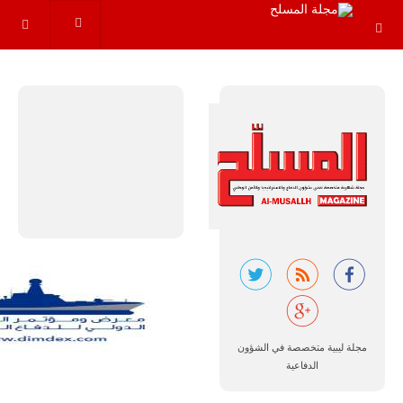
مجموعة من
القواعد
والإجراءات…
للمزيد
البرازيل |
شركة
إمبراير:
أفريقيا
تتصدر العالم
في الطلب
المتوقع على
مجلة ليبية متخصصة في الشؤون
طائرات
الدفاعية
سوبر توكانو.
تتوقع شركة