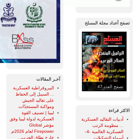
تصفح أعداد مجلة المسلح
آخـر المقالات
تصفح العدد 47
البيروقراطية العسكرية
... السبيل إلى الحفاظ
على تقاليد الجيش
ومواكبة المستجدّات.
الاكثر قراءة
ليبيا | تصنيف القوة
العسكرية لدولة ليبيا وفق
أدبيات التقاليد العسكرية
مؤشر Global
... منظومة الرتب
Firepower لعام 2026م.
العسكرية العالمية -4-
خارج نطاق الحرب...
أسماء التشكيلات