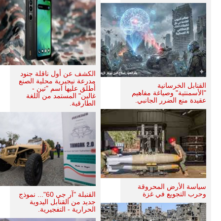
الكشف عن أول ناقلة جنود
مدرعة نيجيرية محلية الصنع
القنابل الخرسانية
أطلق عليها اسم "تين -
"الأسمنتية" وصياغة مفاهيم
غالين" المستمد من اللغة
عقيدة منع الضرر الجانبي.
الطارقية.
سياسة الأرض المحروقة
وحرب التجويع في غزة
القنبلة "آر جي 60"... نموذج
جديد من القنابل اليدوية
الحرارية - التفجيرية.