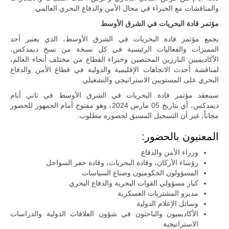
تُوصف بأنها
والمناقشات مع الخبراء في مجال الأمن والدفاع البحري العالمي.
اختبار عملي
جديد لإمكانية
مؤتمر قادة البحريات في الشرق الأوسط
تقريب
المسافات بين
يجمع مؤتمر قادة البحريات في الشرق الأوسط، الذي يعتبر أحد
المؤسستين
المميزات والفعاليات الرئيسية في كل نسخة من نسخ ديمدكس،
العسكريتين في
الأكاديميين البارزين المختصين وخبراء القطاع من مختلف أنحاء العالم،
شرق البلاد
لمناقشة أحدث الاتجاهات الإقليمية والدولية في قطاع الأمن والدفاع
وغربها، وسط
البحري على المستويين الاستراتيجي والتشغيلي.
حضور دولي
تقوده الولايات
سينعقد مؤتمر قادة البحريات في الشرق الأوسط في ثاني أيام
المتحدة وشراكة
ديمدكس، أي بتاريخ 05 مارس 2024، وهو مفتوح أمام الجمهور للحضور
مباشرة مع
أطراف ليبية
مجاناً، غير أن التسجيل المسبق لحضوره مطلوب.
منقسمة منذ…
المعنيون بالحضور:
للمزيد
وزراء الأمن والدفاع
رؤساء الأركان، وقادة البحريات، وقادة خفر السواحل
المسؤولون الحكوميون وصناع السياسات
كبار مسؤولي القوات البحرية والدفاع البحري
مديرو المشتريات العسكرية
وسائل الإعلام الدولية
الأكاديميون والباحثون في شؤون العلاقات الدولية والدراسات
الاستراتيجية