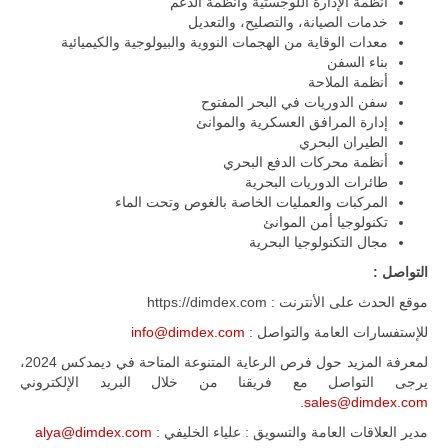
أنظمة الإدارة اللوجستية وأنظمة الدعم
خدمات الصيانة، والتصليح، والتعديل
معدات الوقاية من الهجمات النووية والبيولوجية والكيميائية
بناء السفن
أنظمة الملاحة
سفن الدوريات في البحر المفتوح
إدارة المرافق العسكرية والموانئ
الطيران البحري
أنظمة محركات الدفع البحري
طائرات الدوريات البحرية
المركبات والعمليات الخاصة بالغوص وتحت الماء
تكنولوجيا أمن الموانئ
مجال التكنولوجيا البحرية
التواصل :
موقع الحدث على الأنترنت : https://dimdex.com
للإستفسارات العامة والتواصل :
info@dimdex.com
لمعرفة المزيد حول فرص الرعاية المتنوعة المتاحة في ديمدكس 2024،
يرجى التواصل مع فريقنا من خلال البريد الإلكتروني
.
sales@dimdex.com
مدير العلاقات العامة والتسويق : علياء الخليفي :
alya@dimdex.com