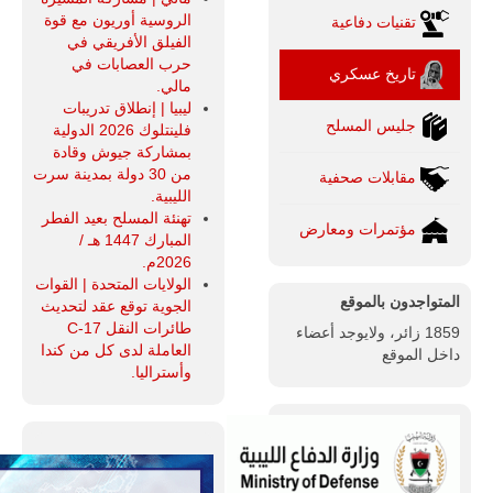
الروسية أوريون مع قوة
تقنيات دفاعية
الفيلق الأفريقي في
حرب العصابات في
تاريخ عسكري
مالي.
ليبيا | إنطلاق تدريبات
جليس المسلح
فلينتلوك 2026 الدولية
بمشاركة جيوش وقادة
من 30 دولة بمدينة سرت
مقابلات صحفية
الليبية.
تهنئة المسلح بعيد الفطر
مؤتمرات ومعارض
المبارك 1447 هـ /
2026م.
الولايات المتحدة | القوات
المتواجدون بالموقع
الجوية توقع عقد لتحديث
طائرات النقل C-17
1859 زائر، ولايوجد أعضاء
العاملة لدى كل من كندا
داخل الموقع
وأستراليا.