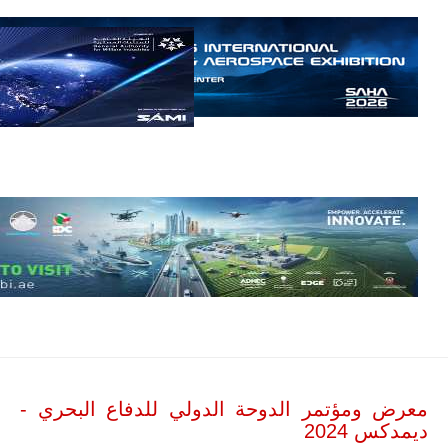
إمبراير البرازيلية
للصناعات الجوية
أن تصبح القارة
الأفريقية أكبر
سوق عالمي
لطائرة الهجوم
الخفيف
والتدريب
المتقدم "A-29
سوبر توكانو"
خلال العشرين
عاماً المقبلة، مع
توقعات بتوريد
نحو 150…
للمزيد
معرض ومؤتمر الدوحة الدولي للدفاع البحري -
ديمدكس 2024