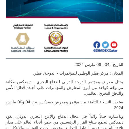
للمزيد
التاريخ : 04 - 06 مارس 2024.
المكان : مركز قطر الوطني للمؤتمرات - الدوحة، قطر.
ليبيا | إنطلاق
يحتل معرض ومؤتمر الدوحة الدولي للدفاع البحري - ديمدكس مكانة
تدريبات
مرموقة كواحد من أبرز المعارض والمؤتمرات على أجندة قطاع الأمن
فلينتلوك
والدفاع البحري العالمي.
2026 الدولية
بمشاركة
ستعقد النسخة الثامنة من مؤتمر ومعرض ديمدكس بين 04 و06 مارس
جيوش وقادة
2024.
من 30 دولة
بمدينة سرت
وباعتباره حدثاً رائداً في مجال الدفاع والأمن البحري الدولي، يعود
الليبية.
ديمدكس ليجمع صناع القرار الرئيسيين من جميع أنحاء العالم على مدار
في خطوة
ثلاثة أيام من فرص التبادل التجاري وعرض أحدث التقنيات والابتكارات