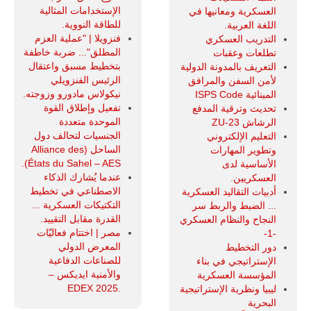
الإستخدامات المثالية
العسكرية ومعانيها في
للطاقة النووية.
اللغة العربية.
فنزويلا | "عملية العزم
التدريب العسكري
المطلق"... ضربة خاطفة
تطلعات وعقبات
بتخطيط مسبق واعتقال
التعريف بالمدونة الدولية
الرئيس الفنزويلي
لأمن السفن والمرافق
نيكولاس مادورو وزوجته.
المينائية ISPS Code
تفعيل وإطلاق القوة
تحديث وترقية المدفع
الموحدة متعددة
الرشاش ZU-23
الجنسيات لتحالف دول
التعليم الإلكتروني
الساحل (Alliance des
وتطوير المهارات
États du Sahel – AES).
الأساسية لدى
عندما يُشارك الذكاء
العسكريين.
الاصطناعي في تخطيط
أدبيات التقاليد العسكرية
التكتيكات العسكرية ...
... الضبط والربط سر
القدرة مقابل التقييد.
النجاح والنظام العسكري
مصر | اختتام فعاليّات
-1-
المعرض الدولي
دور التخطيط
للصناعات الدفاعية
الإستراتيجي في بناء
والأمنية ايديكس ‒
المؤسسة العسكرية
.EDEX 2025
ليبيا ونظرية الإستراتيجية
البحرية