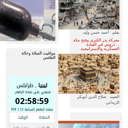
بقلم : أحمد حسن وليد.
معركة بدر الكبرى وفتح مكة
... دروس في القيادة
العسكرية والإستراتيجية.
مواقيت الصلاة وحالة
الطقس
العميد : صلاح الدين أبوبكر
الزيداني.