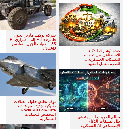
شركة لوكهيد مارتن تحوّل
طائرة F-35 إلى "فيراري F-
35" بتقنيات الجيل السادس
NGAD.
عندما يُشارك الذكاء
الاصطناعي في تخطيط
التكتيكات العسكرية ...
القدرة مقابل التقييد.
نوكيا تطلق حلول اتصالات
تكتيكية جديدة مع هاتف
Nokia Mission-Safe
المخصص للعمليات
معالم الحروب القادمة في
العسكرية.
ظل تطبيقات الذكاء
الإصطناعي AI العسكرية.