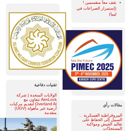
نقف معاً منقسمين !
(إستمرار الصراعات في
ليبيا)
تقنيات دفاعية
الولايات المتحدة | شركة
AimLock تتعاون مع
Overland AI لتقديم مركبات
مقالات رأي
أرضية غير مأهولة (UGV)
متقدمة.
البيروقراطية العسكرية ...
السبيل إلى الحفاظ على
تقاليد الجيش ومواكبة
المستجدّات.