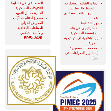
الاصطناعي في تخطيط
أدبيات التقاليد العسكرية
التكتيكات العسكرية ...
... الضبط والربط سر
القدرة مقابل التقييد.
النجاح والنظام العسكري
مصر | اختتام فعاليّات
-1-
المعرض الدولي
دور التخطيط
للصناعات الدفاعية
الإستراتيجي في بناء
والأمنية ايديكس ‒
المؤسسة العسكرية
.EDEX 2025
ليبيا ونظرية الإستراتيجية
البحرية
نقف معاً منقسمين !
(إستمرار الصراعات في
ليبيا)