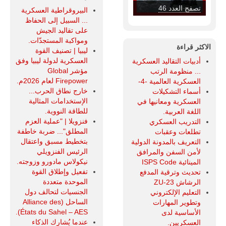
تصفح العدد 45
البيروقراطية العسكرية
... السبيل إلى الحفاظ
على تقاليد الجيش
ومواكبة المستجدّات.
الاكثر قراءة
ليبيا | تصنيف القوة
العسكرية لدولة ليبيا وفق
أدبيات التقاليد العسكرية
مؤشر Global
... منظومة الرتب
Firepower لعام 2026م.
العسكرية العالمية -4-
خارج نطاق الحرب...
أسماء التشكيلات
الإستخدامات المثالية
العسكرية ومعانيها في
للطاقة النووية.
اللغة العربية.
فنزويلا | "عملية العزم
التدريب العسكري
المطلق"... ضربة خاطفة
تطلعات وعقبات
بتخطيط مسبق واعتقال
التعريف بالمدونة الدولية
الرئيس الفنزويلي
لأمن السفن والمرافق
نيكولاس مادورو وزوجته.
المينائية ISPS Code
تفعيل وإطلاق القوة
تحديث وترقية المدفع
الموحدة متعددة
الرشاش ZU-23
الجنسيات لتحالف دول
التعليم الإلكتروني
الساحل (Alliance des
وتطوير المهارات
États du Sahel – AES).
الأساسية لدى
عندما يُشارك الذكاء
العسكريين.