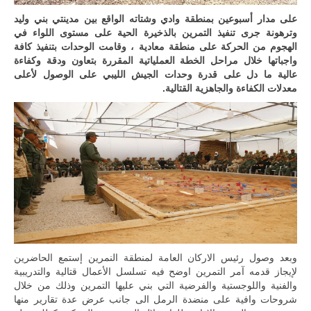
على مدار أسبوعين بمنطقة وادي وشتاته الواقع بين مدينتي بني وليد
وترهونة جرى تنفيذ التمرين بالذخيرة الحية على مستوى اللواء في
الهجوم من الحركة على منطقة معادية ، وقامت الوحدات بتنفيذ كافة
واجباتها خلال مراحل الخطة العملياتية المقررة بتعاون ودقة وكفاءة
عالية ما دل على قدرة وحدات الجيش الليبي على الوصول لأعلى
معدلات الكفاءة والجاهزية القتالية.
وبعد وصول رئيس الاركان العامة لمنطقة النمرين إستمع الحاضرين
لإيجاز قدمه آمر التمرين اوضح فيه تسلسل الأعمال قتالية والتدريبية
والفنية واللوجستية والفرضية التي بني عليها التمرين وذلك من خلال
شروحات وافية على منضدة الرمل الى جانب عرض عدة تقارير منها