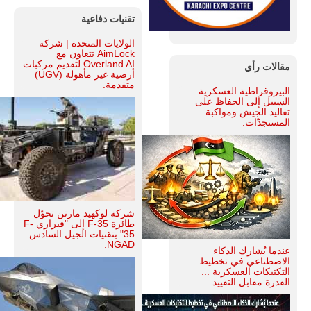
تقنيات دفاعية
الولايات المتحدة | شركة
AimLock تتعاون مع
Overland AI لتقديم مركبات
مقالات رأي
أرضية غير مأهولة (UGV)
متقدمة.
البيروقراطية العسكرية ...
السبيل إلى الحفاظ على
تقاليد الجيش ومواكبة
المستجدّات.
شركة لوكهيد مارتن تحوّل
طائرة F-35 إلى "فيراري F-
35" بتقنيات الجيل السادس
NGAD.
عندما يُشارك الذكاء
الاصطناعي في تخطيط
التكتيكات العسكرية ...
القدرة مقابل التقييد.