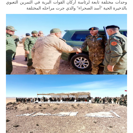
المتحدة وشراكة
وحدات مختلفة تابعة لرئاسة أركان القوات البرية في التمرين التعبوي
مباشرة مع
بالذخيرة الحية "أسد الصحراء" والذي جرت مراحله المختلفة
أطراف ليبية
منقسمة منذ…
للمزيد