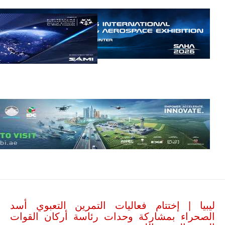
مالي.
مع تصاعد حدة
الحرب الجوية
الروسية في
مالي رُصدت
طائرة أوريون
بدون طيار فوق
باماكو وبالنسبة
لحملة مكافحة
التمرد في
منطقة الساحل،
فإن الجمع بين
قدرة طائرة
أوريون على
التحليق…
للمزيد
ليبيا | إختتام فعاليات التمرين التعبوي أسد
الصحراء بمشاركة وحدات رئاسة أركان القوات