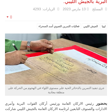
البرية بالجيش الليبي.
المسلح
13 مارس 2023
الزيارات: 4293
mpty
ليبيا | إنطلاق
ليبيا
الجيش الليبي
فعاليات التمرين التعبوي أسد الصحراء
تدريبات
فلينتلوك
2026 الدولية
بمشاركة
جيوش وقادة
من 30 دولة
بمدينة سرت
الليبية.
في خطوة
تُوصف بأنها
اختبار عملي
جديد لإمكانية
تقريب
المسافات بين
المؤسستين
جرى تنفيذ التمرين بالذخائر الحية على مستوى اللواء في الهجوم من الحركة على
العسكريتين في
منطقة معادية
شرق البلاد
وغربها، وسط
بحضور
رئيس الاركان العامة ورئيس أركان القوات البرية وآمري
حضور دولي
تقوده الولايات
الادارات والصنوف التابعين لرئاسة الاركان العامة بالجيش الليبي شاركت