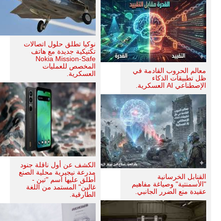
نوكيا تطلق حلول اتصالات
تكتيكية جديدة مع هاتف
Nokia Mission-Safe
المخصص للعمليات
معالم الحروب القادمة في
العسكرية.
ظل تطبيقات الذكاء
الإصطناعي AI العسكرية.
الكشف عن أول ناقلة جنود
مدرعة نيجيرية محلية الصنع
القنابل الخرسانية
أطلق عليها اسم "تين -
"الأسمنتية" وصياغة مفاهيم
غالين" المستمد من اللغة
عقيدة منع الضرر الجانبي.
الطارقية.