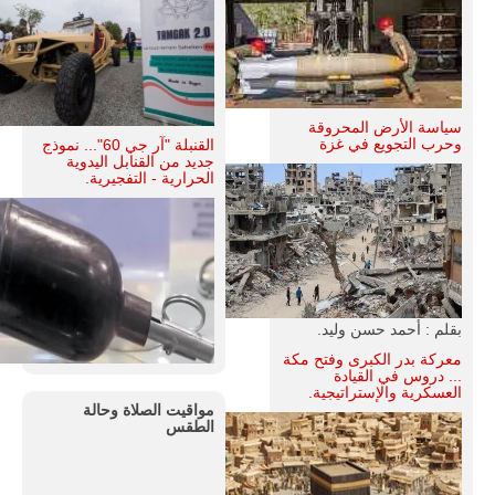
سياسة الأرض المحروقة
وحرب التجويع في غزة
القنبلة "آر جي 60"... نموذج
جديد من القنابل اليدوية
الحرارية - التفجيرية.
بقلم : أحمد حسن وليد.
معركة بدر الكبرى وفتح مكة
... دروس في القيادة
العسكرية والإستراتيجية.
مواقيت الصلاة وحالة
الطقس