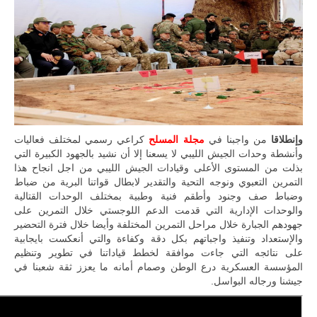
وإنطلاقا
من واجبنا في
مجلة المسلح
كراعي رسمي لمختلف فعاليات
وأنشطة وحدات الجيش الليبي لا يسعنا إلا أن نشيد بالجهود الكبيرة التي
بذلت من المستوى الأعلى وقيادات الجيش الليبي من اجل انجاح هذا
التمرين التعبوي ونوجه التحية والتقدير لابطال قواتنا البرية من ضباط
وضباط صف وجنود وأطقم فنية وطبية بمختلف الوحدات القتالية
والوحدات الإدارية التي قدمت الدعم اللوجستي خلال التمرين على
جهودهم الجبارة خلال مراحل التمرين المختلفة وأيضا خلال فترة التحضير
والإستعداد وتنفيذ واجباتهم بكل دقة وكفاءة والتي أنعكست بايجابية
على نتائجه التي جاءت موافقة لخطط قياداتنا في تطوير وتنظيم
المؤسسة العسكرية درع الوطن وصمام أمانه ما يعزز ثقة شعبنا في
جيشنا ورجاله البواسل.