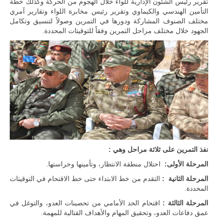
تقرير رئيس الشئون الإدارية للواء خلال الهجوم من الحركة وكذلك خطة
التأمين الهندسي والكيماوي وتقرير رئيس مخابرة اللواء وتقارير آمري
مختلف الصنوف المشاركة ودورها في التمرين وصولاً لتنسيق وتكامل
الجهود خلال مختلف مراحل التمرين وفقاً للتوقيتات المحددة.
نفذ التمرين على ثلاثة مراحل وهي :
المرحلة الأولى:
احتلال منطقة الانتظار، وتأمينها وحراستها.
المرحلة الثانية :
التقدم من خط الابتداء حتى خط الاقتحام في التوقيتات
المحددة.
المرحلة الثالثة :
اقتحام الحد الأمامي من تحصينات العدو، والتوغل في
عمق دفاعات العدو، وتحقيق المهام والأهداف القتالية للمهمة.