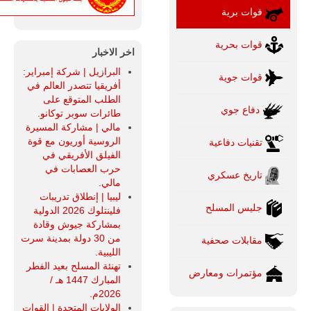
قوات برية
قوات بحرية
اخر الاخبار
البرازيل | شركة إمبراير:
قوات جوية
أفريقيا تتصدر العالم في
الطلب المتوقع على
دفاع جوي
طائرات سوبر توكانو.
مالي | مشاركة المسيرة
الروسية أوريون مع قوة
تقنيات دفاعية
الفيلق الأفريقي في
حرب العصابات في
تاريخ عسكري
مالي.
ليبيا | إنطلاق تدريبات
جليس المسلح
فلينتلوك 2026 الدولية
بمشاركة جيوش وقادة
من 30 دولة بمدينة سرت
مقابلات صحفية
الليبية.
تهنئة المسلح بعيد الفطر
مؤتمرات ومعارض
المبارك 1447 هـ /
2026م.
الولايات المتحدة | القوات