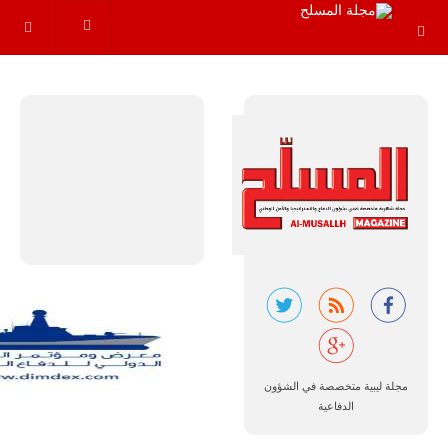
عاماً المقبلة، مع
توقعات بتوريد
نحو 150…
للمزيد
مالي |
مشاركة
المسيرة
الروسية
أوريون مع
مجلة ليبية متخصصة في الشؤون
قوة الفيلق
الدفاعية
الأفريقي في
حرب
العصابات في