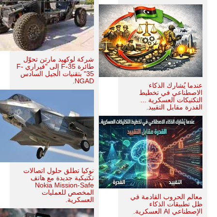
شركة لوكهيد مارتن تحوّل
طائرة F-35 إلى "فيراري F-
35" بتقنيات الجيل السادس
NGAD.
عندما يُشارك الذكاء
الاصطناعي في تخطيط
التكتيكات العسكرية ...
القدرة مقابل التقييد.
نوكيا تطلق حلول اتصالات
تكتيكية جديدة مع هاتف
Nokia Mission-Safe
المخصص للعمليات
معالم الحروب القادمة في
العسكرية.
ظل تطبيقات الذكاء
الإصطناعي AI العسكرية.