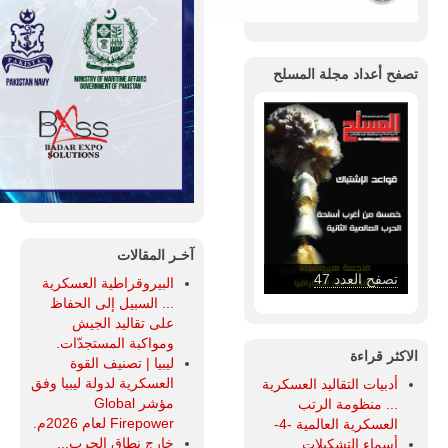
تصفح أعداد مجلة المسلح
آخـر المقالات
تصفح العدد 47
البيروقراطية العسكرية
... السبيل إلى الحفاظ
على تقاليد الجيش
ومواكبة المستجدّات.
الاكثر قراءة
ليبيا | تصنيف القوة
العسكرية لدولة ليبيا وفق
أدبيات التقاليد العسكرية
مؤشر Global
... منظومة الرتب
Firepower لعام 2026م.
العسكرية العالمية -4-
خارج نطاق الحرب...
أسماء التشكيلات