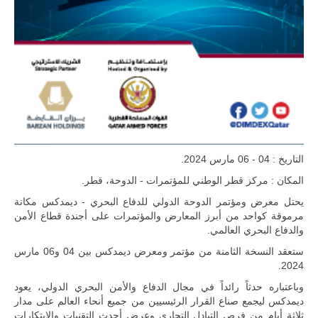
التاريخ : 04 - 06 مارس 2024.
ليبيا | إنطلاق
تدريبات
المكان : مركز قطر الوطني للمؤتمرات - الدوحة، قطر.
فلينتلوك
يحتل معرض ومؤتمر الدوحة الدولي للدفاع البحري - ديمدكس مكانة
2026 الدولية
بمشاركة
مرموقة كواحد من أبرز المعارض والمؤتمرات على أجندة قطاع الأمن
جيوش وقادة
والدفاع البحري العالمي.
من 30 دولة
بمدينة سرت
ستعقد النسخة الثامنة من مؤتمر ومعرض ديمدكس بين 04 و06 مارس
الليبية.
2024.
في خطوة
وباعتباره حدثاً رائداً في مجال الدفاع والأمن البحري الدولي، يعود
تُوصف بأنها
ديمدكس ليجمع صناع القرار الرئيسيين من جميع أنحاء العالم على مدار
اختبار عملي
جديد لإمكانية
ثلاثة أيام من فرص التبادل التجاري وعرض أحدث التقنيات والابتكارات