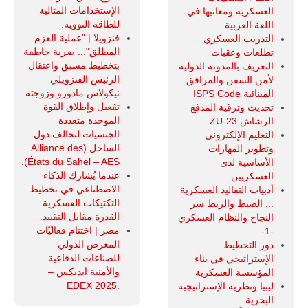
الإستخدامات المثالية
العسكرية ومعانيها في
للطاقة النووية.
اللغة العربية.
فنزويلا | "عملية العزم
التدريب العسكري
المطلق"... ضربة خاطفة
تطلعات وعقبات
بتخطيط مسبق واعتقال
التعريف بالمدونة الدولية
الرئيس الفنزويلي
لأمن السفن والمرافق
نيكولاس مادورو وزوجته.
المينائية ISPS Code
تفعيل وإطلاق القوة
تحديث وترقية المدفع
الموحدة متعددة
الرشاش ZU-23
الجنسيات لتحالف دول
التعليم الإلكتروني
الساحل (Alliance des
وتطوير المهارات
États du Sahel – AES).
الأساسية لدى
عندما يُشارك الذكاء
العسكريين.
الاصطناعي في تخطيط
أدبيات التقاليد العسكرية
التكتيكات العسكرية ...
... الضبط والربط سر
القدرة مقابل التقييد.
النجاح والنظام العسكري
مصر | اختتام فعاليّات
-1-
المعرض الدولي
دور التخطيط
للصناعات الدفاعية
الإستراتيجي في بناء
والأمنية ايديكس ‒
المؤسسة العسكرية
.EDEX 2025
ليبيا ونظرية الإستراتيجية
البحرية