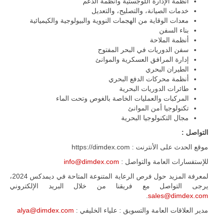
أنظمة الإدارة اللوجستية وأنظمة الدعم
خدمات الصيانة، والتصليح، والتعديل
معدات الوقاية من الهجمات النووية والبيولوجية والكيميائية
بناء السفن
أنظمة الملاحة
سفن الدوريات في البحر المفتوح
إدارة المرافق العسكرية والموانئ
الطيران البحري
أنظمة محركات الدفع البحري
طائرات الدوريات البحرية
المركبات والعمليات الخاصة بالغوص وتحت الماء
تكنولوجيا أمن الموانئ
مجال التكنولوجيا البحرية
التواصل :
موقع الحدث على الأنترنت : https://dimdex.com
للإستفسارات العامة والتواصل :
info@dimdex.com
لمعرفة المزيد حول فرص الرعاية المتنوعة المتاحة في ديمدكس 2024،
يرجى التواصل مع فريقنا من خلال البريد الإلكتروني
.
sales@dimdex.com
مدير العلاقات العامة والتسويق : علياء الخليفي :
alya@dimdex.com