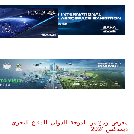
أن تصبح القارة
الأفريقية أكبر
سوق عالمي
لطائرة الهجوم
الخفيف
والتدريب
المتقدم "A-29
سوبر توكانو"
خلال العشرين
عاماً المقبلة، مع
توقعات بتوريد
نحو 150…
للمزيد
معرض ومؤتمر الدوحة الدولي للدفاع البحري -
ديمدكس 2024