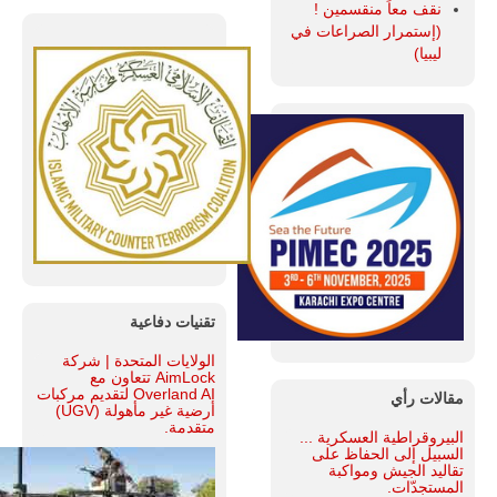
نقف معاً منقسمين !
(إستمرار الصراعات في
ليبيا)
تقنيات دفاعية
الولايات المتحدة | شركة
AimLock تتعاون مع
Overland AI لتقديم مركبات
مقالات رأي
أرضية غير مأهولة (UGV)
متقدمة.
البيروقراطية العسكرية ...
السبيل إلى الحفاظ على
تقاليد الجيش ومواكبة
المستجدّات.