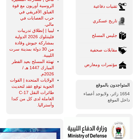
الروسية أوريون مع قوة
تقنيات دفاعية
الفيلق الأفريقي في
حرب العصابات في
تاريخ عسكري
مالي.
ليبيا | إنطلاق تدريبات
جليس المسلح
فلينتلوك 2026 الدولية
بمشاركة جيوش وقادة
من 30 دولة بمدينة سرت
مقابلات صحفية
الليبية.
تهنئة المسلح بعيد الفطر
مؤتمرات ومعارض
المبارك 1447 هـ /
2026م.
الولايات المتحدة | القوات
المتواجدون بالموقع
الجوية توقع عقد لتحديث
طائرات النقل C-17
1654 زائر، ولايوجد أعضاء
العاملة لدى كل من كندا
داخل الموقع
وأستراليا.