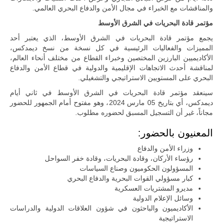
تقريب
والمناقشات مع الخبراء في مجال الأمن والدفاع البحري العالمي.
المسافات بين
مؤتمر قادة البحريات في الشرق الأوسط
المؤسستين
العسكريتين في
يجمع مؤتمر قادة البحريات في الشرق الأوسط، الذي يعتبر أحد
شرق البلاد
المميزات والفعاليات الرئيسية في كل نسخة من نسخ ديمدكس،
وغربها، وسط
حضور دولي
الأكاديميين البارزين المختصين وخبراء القطاع من مختلف أنحاء العالم،
تقوده الولايات
لمناقشة أحدث الاتجاهات الإقليمية والدولية في قطاع الأمن والدفاع
المتحدة وشراكة
البحري على المستويين الاستراتيجي والتشغيلي.
مباشرة مع
أطراف ليبية
سينعقد مؤتمر قادة البحريات في الشرق الأوسط في ثاني أيام
منقسمة منذ…
ديمدكس، أي بتاريخ 05 مارس 2024، وهو مفتوح أمام الجمهور للحضور
مجاناً، غير أن التسجيل المسبق لحضوره مطلوب.
للمزيد
المعنيون بالحضور:
وزراء الأمن والدفاع
رؤساء الأركان، وقادة البحريات، وقادة خفر السواحل
المسؤولون الحكوميون وصناع السياسات
كبار مسؤولي القوات البحرية والدفاع البحري
مديرو المشتريات العسكرية
وسائل الإعلام الدولية
الأكاديميون والباحثون في شؤون العلاقات الدولية والدراسات
الاستراتيجية