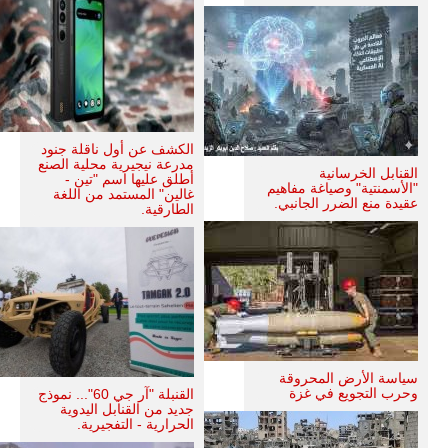
الكشف عن أول ناقلة جنود
مدرعة نيجيرية محلية الصنع
القنابل الخرسانية
أطلق عليها اسم "تين -
"الأسمنتية" وصياغة مفاهيم
غالين" المستمد من اللغة
عقيدة منع الضرر الجانبي.
الطارقية.
سياسة الأرض المحروقة
وحرب التجويع في غزة
القنبلة "آر جي 60"... نموذج
جديد من القنابل اليدوية
الحرارية - التفجيرية.