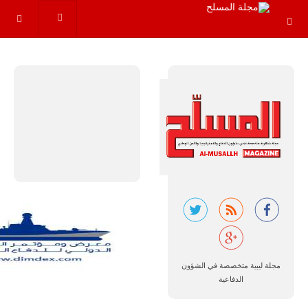
والإجراءات…
للمزيد
البرازيل |
شركة
إمبراير:
أفريقيا
تتصدر العالم
في الطلب
المتوقع على
طائرات
سوبر توكانو.
مجلة ليبية متخصصة في الشؤون
تتوقع شركة
الدفاعية
إمبراير البرازيلية
للصناعات الجوية