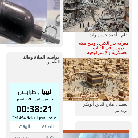
بقلم : أحمد حسن وليد.
معركة بدر الكبرى وفتح مكة
... دروس في القيادة
العسكرية والإستراتيجية.
مواقيت الصلاة وحالة
الطقس
العميد : صلاح الدين أبوبكر
الزيداني.