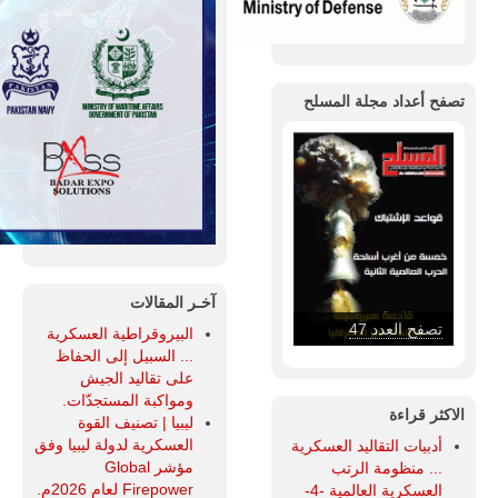
تصفح أعداد مجلة المسلح
آخـر المقالات
تصفح العدد 46
البيروقراطية العسكرية
... السبيل إلى الحفاظ
على تقاليد الجيش
ومواكبة المستجدّات.
الاكثر قراءة
ليبيا | تصنيف القوة
العسكرية لدولة ليبيا وفق
أدبيات التقاليد العسكرية
مؤشر Global
... منظومة الرتب
Firepower لعام 2026م.
العسكرية العالمية -4-