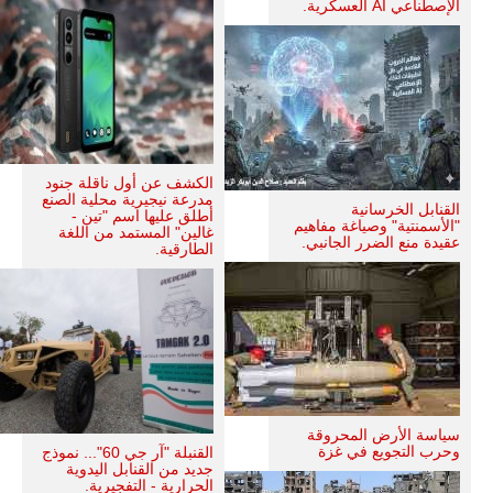
الإصطناعي AI العسكرية.
الكشف عن أول ناقلة جنود
مدرعة نيجيرية محلية الصنع
القنابل الخرسانية
أطلق عليها اسم "تين -
"الأسمنتية" وصياغة مفاهيم
غالين" المستمد من اللغة
عقيدة منع الضرر الجانبي.
الطارقية.
سياسة الأرض المحروقة
وحرب التجويع في غزة
القنبلة "آر جي 60"... نموذج
جديد من القنابل اليدوية
الحرارية - التفجيرية.