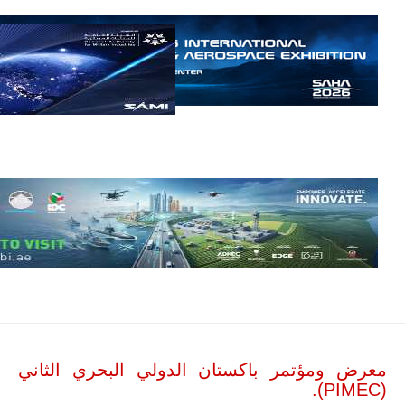
الليبية.
في خطوة
تُوصف بأنها
اختبار عملي
جديد لإمكانية
تقريب
المسافات بين
المؤسستين
العسكريتين في
شرق البلاد
وغربها، وسط
حضور دولي
تقوده الولايات
المتحدة وشراكة
مباشرة مع
أطراف ليبية
منقسمة منذ…
للمزيد
معرض ومؤتمر باكستان الدولي البحري الثاني
(PIMEC).