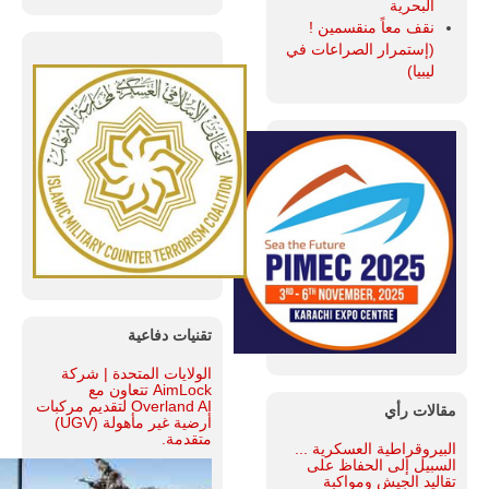
البحرية
نقف معاً منقسمين !
(إستمرار الصراعات في
ليبيا)
تقنيات دفاعية
الولايات المتحدة | شركة
AimLock تتعاون مع
Overland AI لتقديم مركبات
مقالات رأي
أرضية غير مأهولة (UGV)
متقدمة.
البيروقراطية العسكرية ...
السبيل إلى الحفاظ على
تقاليد الجيش ومواكبة