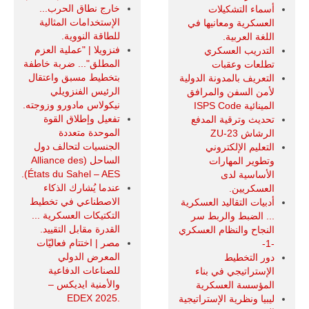
خارج نطاق الحرب...
أسماء التشكيلات
الإستخدامات المثالية
العسكرية ومعانيها في
للطاقة النووية.
اللغة العربية.
فنزويلا | "عملية العزم
التدريب العسكري
المطلق"... ضربة خاطفة
تطلعات وعقبات
بتخطيط مسبق واعتقال
التعريف بالمدونة الدولية
الرئيس الفنزويلي
لأمن السفن والمرافق
نيكولاس مادورو وزوجته.
المينائية ISPS Code
تفعيل وإطلاق القوة
تحديث وترقية المدفع
الموحدة متعددة
الرشاش ZU-23
الجنسيات لتحالف دول
التعليم الإلكتروني
الساحل (Alliance des
وتطوير المهارات
États du Sahel – AES).
الأساسية لدى
عندما يُشارك الذكاء
العسكريين.
الاصطناعي في تخطيط
أدبيات التقاليد العسكرية
التكتيكات العسكرية ...
... الضبط والربط سر
القدرة مقابل التقييد.
النجاح والنظام العسكري
مصر | اختتام فعاليّات
-1-
المعرض الدولي
دور التخطيط
للصناعات الدفاعية
الإستراتيجي في بناء
والأمنية ايديكس ‒
المؤسسة العسكرية
.EDEX 2025
ليبيا ونظرية الإستراتيجية