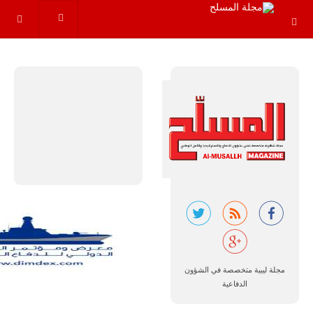
قدرة طائرة
أوريون على
التحليق…
للمزيد
ليبيا | إنطلاق
تدريبات
فلينتلوك
2026 الدولية
مجلة ليبية متخصصة في الشؤون
بمشاركة
الدفاعية
جيوش وقادة
من 30 دولة
بمدينة سرت