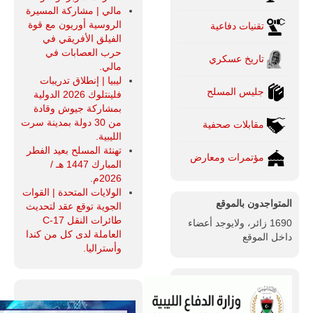
مالي | مشاركة المسيرة
الروسية أوريون مع قوة
تقنيات دفاعية
الفيلق الأفريقي في
حرب العصابات في
تاريخ عسكري
مالي.
ليبيا | إنطلاق تدريبات
جليس المسلح
فلينتلوك 2026 الدولية
بمشاركة جيوش وقادة
من 30 دولة بمدينة سرت
مقابلات صحفية
الليبية.
تهنئة المسلح بعيد الفطر
مؤتمرات ومعارض
المبارك 1447 هـ /
2026م.
الولايات المتحدة | القوات
المتواجدون بالموقع
الجوية توقع عقد لتحديث
طائرات النقل C-17
1690 زائر، ولايوجد أعضاء
العاملة لدى كل من كندا
داخل الموقع
وأستراليا.