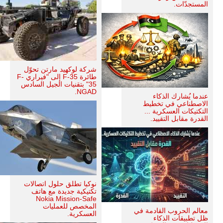
المستجدّات.
شركة لوكهيد مارتن تحوّل
طائرة F-35 إلى "فيراري F-
35" بتقنيات الجيل السادس
NGAD.
عندما يُشارك الذكاء
الاصطناعي في تخطيط
التكتيكات العسكرية ...
القدرة مقابل التقييد.
نوكيا تطلق حلول اتصالات
تكتيكية جديدة مع هاتف
Nokia Mission-Safe
المخصص للعمليات
معالم الحروب القادمة في
العسكرية.
ظل تطبيقات الذكاء