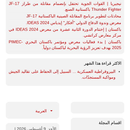
نيجيريا | القوات الجوية تحتفل بإنضمام مقاتلة من طراز JF-17
Thunder Fighter باكستانية الصنع.
محادثات لتطوير برنامج المقاتلة الصينية الباكستانية JF-17
معرض وندوة الدفاع الدولي "أفكار" إيدياس IDEAS 2024.
باكستان | إختتام الدورة الثانية عشرة من معرض IDEAS 2024 في
مركز معارض كراتشي.
باكستان | بدء فعاليات معرض ومؤتمر باكستان البحري PIMEC-
2025 بهدف تعزيز الرؤية البحرية لباكستان دولياً.
الاكثر قراءة هذا الشهر
البيروقراطية العسكرية ... السبيل إلى الحفاظ على تقاليد الجيش
ومواكبة المستجدّات.
العربية
اقسام المجلة
الأحد, 9 أغسطس 2026
|