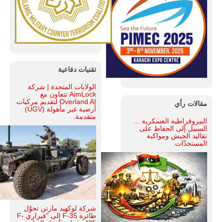
تقنيات دفاعية
الولايات المتحدة | شركة
AimLock تتعاون مع
Overland AI لتقديم مركبات
مقالات رأي
أرضية غير مأهولة (UGV)
متقدمة.
البيروقراطية العسكرية ...
السبيل إلى الحفاظ على
تقاليد الجيش ومواكبة
المستجدّات.
شركة لوكهيد مارتن تحوّل
طائرة F-35 إلى "فيراري F-