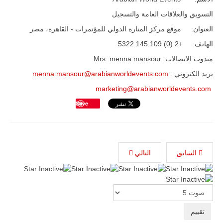
تُوصف بأنها
اختبار عملي
التسويق والعلاقات العامة والتسجيل
جديد لإمكانية
تقريب
العنوان: موقع مركز المنارة الدولي للمؤتمرات - القاهرة، مصر
المسافات بين
المؤسستين
الهاتف: +2 (0) 109 145 5322
العسكريتين في
مندوب الاتصالات: Mrs. menna.mansour
شرق البلاد
وغربها، وسط
بريد الكتروني :
menna.mansour@arabianworldevents.com
حضور دولي
تقوده الولايات
marketing@arabianworldevents.com
المتحدة وشراكة
مباشرة مع
Save
أطراف ليبية
منقسمة منذ…
للمزيد
السابق
التالي
Please
Rate