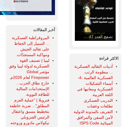
آخـر المقالات
تصفح العدد 47
البيروقراطية العسكرية
... السبيل إلى الحفاظ
على تقاليد الجيش
ومواكبة المستجدّات.
الاكثر قراءة
ليبيا | تصنيف القوة
العسكرية لدولة ليبيا وفق
أدبيات التقاليد العسكرية
مؤشر Global
... منظومة الرتب
Firepower لعام 2026م.
العسكرية العالمية -4-
خارج نطاق الحرب...
أسماء التشكيلات
الإستخدامات المثالية
العسكرية ومعانيها في
للطاقة النووية.
اللغة العربية.
فنزويلا | "عملية العزم
التدريب العسكري
المطلق"... ضربة خاطفة
تطلعات وعقبات
بتخطيط مسبق واعتقال
التعريف بالمدونة الدولية
الرئيس الفنزويلي
لأمن السفن والمرافق
نيكولاس مادورو وزوجته.
المينائية ISPS Code