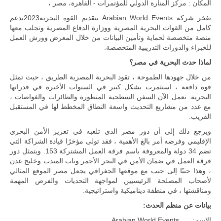
المكان : مركز المنارة الدولي للمؤتمرات - القاهرة، مصر ،
للمزيد
تفخر شركة Arabian World Events بتقديم القوة البحرية2023بدعم
كامل من القوات البحرية المصرية ووزارة الدفاع المصرية وتجلب معها
منصة متخصصة لحماية وتأمين البيانات من خلال المعرض وورش العمل
للخبراء والدورات التدريبية المتخصصة.
لماذا حدث البحرية في مصر؟
من خلال جهودها الطموحة ، تقود البحرية المصرية الطريق ، حيث تمثل
قوة دافعة ، استثمرت بشكل كبير في السنوات الأخيرة في قدراتها
البحرية. تعمل الآن السفن السطحية المتطورة والطائرات والغواصات ،
مع عدد من مشاريع التحديث واسعة النطاق المخطط لها في المستقبل
القريب.
ويرجع ذلك إلى أن دور مصر الذي تلعبه في تعزيز الأمن البحري
ليبيا | إنطلاق
الإقليمي وفرضه أمر بالغ الأهمية ، فقد تولى مؤخرًا قيادة الشراكة التي
تدريبات
تضم 34 دولة والمعروفة باسم فرقة العمل المشتركة 153. ويتمثل دور
فلينتلوك
2026 الدولية
فرقة العمل في ضمان الأمن في البحر الأحمر وباب المندب وخليج عدن
بمشاركة
، وهذا جنبًا إلى جنب مع موقعها الجغرافي يجعل مصر الموقع المثالي
جيوش وقادة
لأصحاب المصلحة الرئيسيين لمواجهة التحديات والفرص المهمة
من 30 دولة
ومناقشتها ، في منطقة ديناميكية واستراتيجية.
بمدينة سرت
الليبية.
بيانات عن منظم الحدث:
في خطوة
الاسم: Arabian World Events