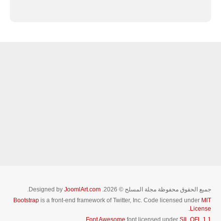
جميع الحقوق محفوظة مجلة المسلح © 2026. Designed by
JoomlArt.com
.
Bootstrap
is a front-end framework of Twitter, Inc. Code licensed under
MIT
License.
.
Font Awesome
font licensed under
SIL OFL 1.1