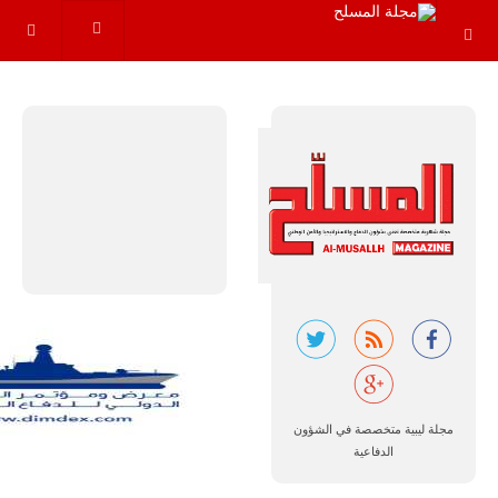
مجموعة من
القواعد
والإجراءات…
للمزيد
البرازيل |
شركة
إمبراير:
أفريقيا
تتصدر العالم
في الطلب
المتوقع على
مجلة ليبية متخصصة في الشؤون
طائرات
الدفاعية
سوبر توكانو.
تتوقع شركة