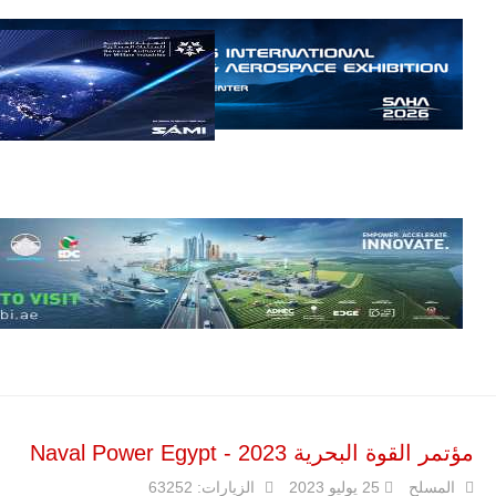
إمبراير البرازيلية
للصناعات الجوية
أن تصبح القارة
الأفريقية أكبر
سوق عالمي
لطائرة الهجوم
الخفيف
والتدريب
المتقدم "A-29
سوبر توكانو"
خلال العشرين
عاماً المقبلة، مع
توقعات بتوريد
نحو 150…
للمزيد
مؤتمر القوة البحرية 2023 - Naval Power Egypt
المسلح
25 يوليو 2023
الزيارات: 63252