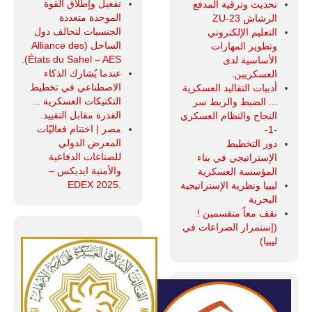
تفعيل وإطلاق القوة
تحديث وترقية المدفع
الموحدة متعددة
الرشاش ZU-23
الجنسيات لتحالف دول
التعليم الإلكتروني
الساحل (Alliance des
وتطوير المهارات
États du Sahel – AES).
الأساسية لدى
عندما يُشارك الذكاء
العسكريين.
الاصطناعي في تخطيط
أدبيات التقاليد العسكرية
التكتيكات العسكرية ...
... الضبط والربط سر
القدرة مقابل التقييد.
النجاح والنظام العسكري
مصر | اختتام فعاليّات
-1-
المعرض الدولي
دور التخطيط
للصناعات الدفاعية
الإستراتيجي في بناء
والأمنية ايديكس ‒
المؤسسة العسكرية
.EDEX 2025
ليبيا ونظرية الإستراتيجية
البحرية
نقف معاً منقسمين !
(إستمرار الصراعات في
ليبيا)