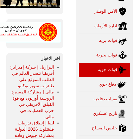
الأمن الوطني
ادارة الأزمات
قوات برية
قوات بحرية
اخر الاخبار
البرازيل | شركة إمبراير:
قوات جوية
أفريقيا تتصدر العالم في
الطلب المتوقع على
دفاع جوي
طائرات سوبر توكانو.
مالي | مشاركة المسيرة
الروسية أوريون مع قوة
تقنيات دفاعية
الفيلق الأفريقي في
حرب العصابات في
تاريخ عسكري
مالي.
ليبيا | إنطلاق تدريبات
جليس المسلح
فلينتلوك 2026 الدولية
بمشاركة جيوش وقادة