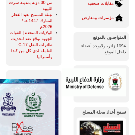
من 30 دولة بمدينة سرت
مقابلات صحفية
الليبية.
تهنئة المسلح بعيد الفطر
مؤتمرات ومعارض
المبارك 1447 هـ /
2026م.
الولايات المتحدة | القوات
المتواجدون بالموقع
الجوية توقع عقد لتحديث
طائرات النقل C-17
1694 زائر، ولايوجد أعضاء
العاملة لدى كل من كندا
داخل الموقع
وأستراليا.
تصفح أعداد مجلة المسلح