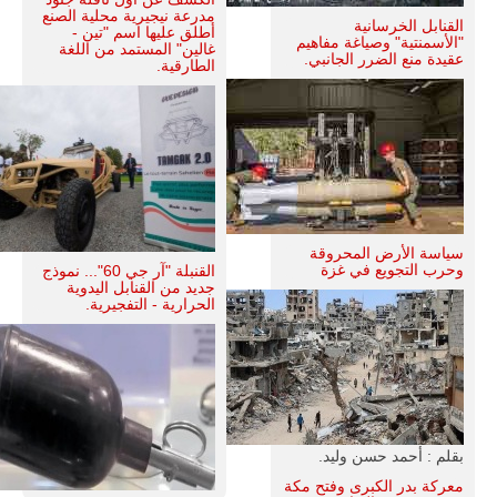
مدرعة نيجيرية محلية الصنع
القنابل الخرسانية
أطلق عليها اسم "تين -
"الأسمنتية" وصياغة مفاهيم
غالين" المستمد من اللغة
عقيدة منع الضرر الجانبي.
الطارقية.
سياسة الأرض المحروقة
وحرب التجويع في غزة
القنبلة "آر جي 60"... نموذج
جديد من القنابل اليدوية
الحرارية - التفجيرية.
بقلم : أحمد حسن وليد.
معركة بدر الكبرى وفتح مكة