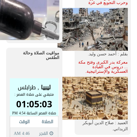
وحرب التجويع في غزة
مواقيت الصلاة وحالة
بقلم : أحمد حسن وليد.
الطقس
معركة بدر الكبرى وفتح مكة
... دروس في القيادة
العسكرية والإستراتيجية.
العميد : صلاح الدين أبوبكر
الزيداني.