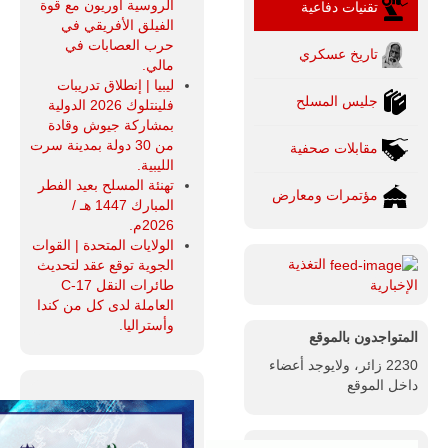
الروسية أوريون مع قوة
تقنيات دفاعية
الفيلق الأفريقي في
حرب العصابات في
تاريخ عسكري
مالي.
ليبيا | إنطلاق تدريبات
جليس المسلح
فلينتلوك 2026 الدولية
بمشاركة جيوش وقادة
من 30 دولة بمدينة سرت
مقابلات صحفية
الليبية.
تهنئة المسلح بعيد الفطر
مؤتمرات ومعارض
المبارك 1447 هـ /
2026م.
الولايات المتحدة | القوات
التغذية
الجوية توقع عقد لتحديث
طائرات النقل C-17
الإخبارية
العاملة لدى كل من كندا
وأستراليا.
المتواجدون بالموقع
2230 زائر، ولايوجد أعضاء
داخل الموقع