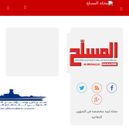
عاماً المقبلة، مع
توقعات بتوريد
نحو 150…
للمزيد
مالي |
مشاركة
المسيرة
الروسية
أوريون مع
مجلة ليبية متخصصة في الشؤون
قوة الفيلق
الدفاعية
الأفريقي في
حرب
العصابات في