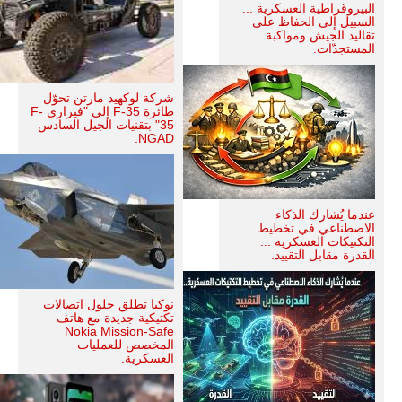
البيروقراطية العسكرية ...
السبيل إلى الحفاظ على
تقاليد الجيش ومواكبة
المستجدّات.
شركة لوكهيد مارتن تحوّل
طائرة F-35 إلى "فيراري F-
35" بتقنيات الجيل السادس
NGAD.
عندما يُشارك الذكاء
الاصطناعي في تخطيط
التكتيكات العسكرية ...
القدرة مقابل التقييد.
نوكيا تطلق حلول اتصالات
تكتيكية جديدة مع هاتف
Nokia Mission-Safe
المخصص للعمليات
العسكرية.