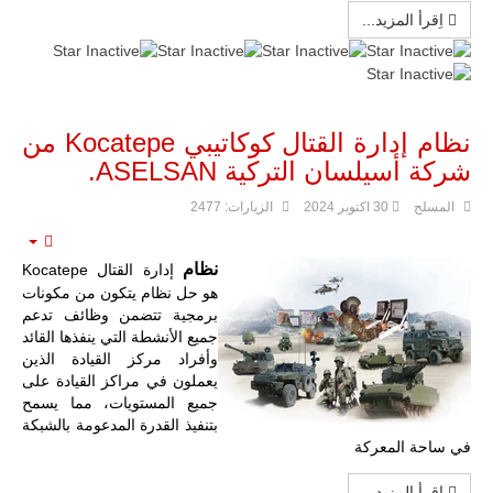
اِقرأ المزيد...
نظام إدارة القتال كوكاتيبي Kocatepe من
شركة أسيلسان التركية ASELSAN.
المسلح
30 اكتوبر 2024
الزيارات: 2477
mpty
نظام
إدارة القتال Kocatepe
هو حل نظام يتكون من مكونات
برمجية تتضمن وظائف تدعم
جميع الأنشطة التي ينفذها القائد
وأفراد مركز القيادة الذين
يعملون في مراكز القيادة على
جميع المستويات، مما يسمح
بتنفيذ القدرة المدعومة بالشبكة
في ساحة المعركة
اِقرأ المزيد...