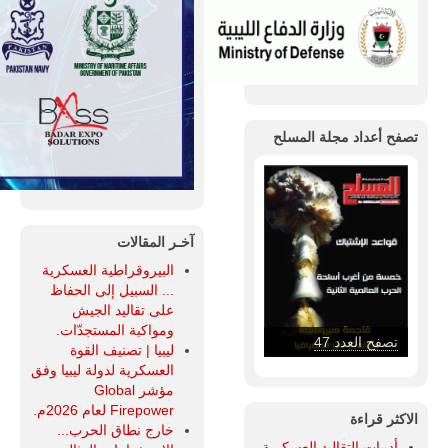
تصفح أعداد مجلة المسلح
آخـر المقالات
البيروقراطية العسكرية
... السبيل إلى الحفاظ
على تقاليد الجيش
ومواكبة المستجدّات.
تصفح العدد 46
ليبيا | تصنيف القوة
العسكرية لدولة ليبيا وفق
مؤشر Global
Firepower لعام 2026م.
الاكثر قراءة
خارج نطاق الحرب...
أدبيات التقاليد العسكرية