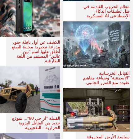
معالم الحروب القادمة في
ظل تطبيقات الذكاء
الإصطناعي AI العسكرية.
الكشف عن أول ناقلة جنود
مدرعة نيجيرية محلية الصنع
أطلق عليها اسم "تين -
غالين" المستمد من اللغة
الطارقية.
القنابل الخرسانية
"الأسمنتية" وصياغة مفاهيم
عقيدة منع الضرر الجانبي.
القنبلة "آر جي 60"... نموذج
جديد من القنابل اليدوية
الحرارية - التفجيرية.
سياسة الأرض المحروقة