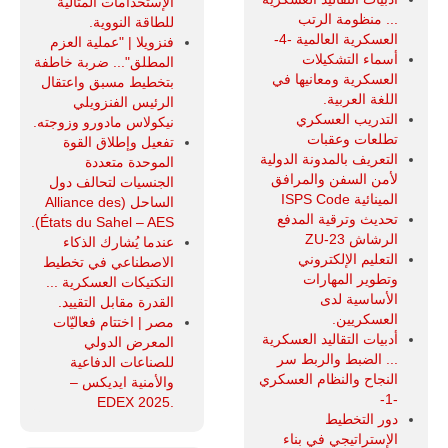
الإستخدامات المثالية
... منظومة الرتب
للطاقة النووية.
العسكرية العالمية -4-
فنزويلا | "عملية العزم
أسماء التشكيلات
المطلق"... ضربة خاطفة
العسكرية ومعانيها في
بتخطيط مسبق واعتقال
اللغة العربية.
الرئيس الفنزويلي
التدريب العسكري
نيكولاس مادورو وزوجته.
تطلعات وعقبات
تفعيل وإطلاق القوة
التعريف بالمدونة الدولية
الموحدة متعددة
لأمن السفن والمرافق
الجنسيات لتحالف دول
المينائية ISPS Code
الساحل (Alliance des
تحديث وترقية المدفع
États du Sahel – AES).
الرشاش ZU-23
عندما يُشارك الذكاء
التعليم الإلكتروني
الاصطناعي في تخطيط
وتطوير المهارات
التكتيكات العسكرية ...
الأساسية لدى
القدرة مقابل التقييد.
العسكريين.
مصر | اختتام فعاليّات
أدبيات التقاليد العسكرية
المعرض الدولي
... الضبط والربط سر
للصناعات الدفاعية
النجاح والنظام العسكري
والأمنية ايديكس ‒
-1-
.EDEX 2025
دور التخطيط
الإستراتيجي في بناء