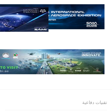
مالي.
مع تصاعد حدة
الحرب الجوية
الروسية في
مالي رُصدت
طائرة أوريون
بدون طيار فوق
باماكو وبالنسبة
لحملة مكافحة
التمرد في
منطقة الساحل،
فإن الجمع بين
قدرة طائرة
أوريون على
التحليق…
للمزيد
تقنيات دفاعية