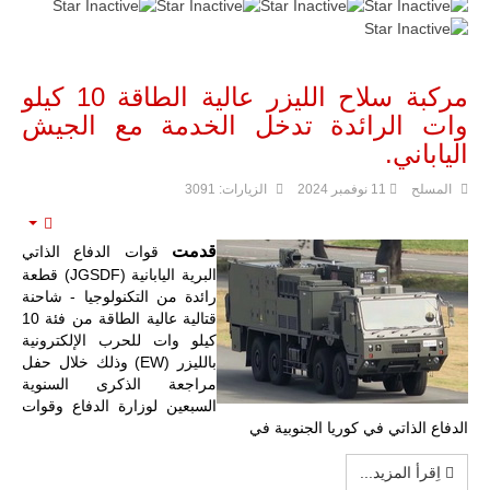
مركبة سلاح الليزر عالية الطاقة 10 كيلو
وات الرائدة تدخل الخدمة مع الجيش
الياباني.
المسلح
11 نوفمبر 2024
الزيارات: 3091
mpty
قدمت
قوات الدفاع الذاتي
البرية اليابانية (JGSDF) قطعة
رائدة من التكنولوجيا - شاحنة
قتالية عالية الطاقة من فئة 10
كيلو وات للحرب الإلكترونية
بالليزر (EW) وذلك خلال حفل
مراجعة الذكرى السنوية
السبعين لوزارة الدفاع وقوات
الدفاع الذاتي
في كوريا الجنوبية في
اِقرأ المزيد...