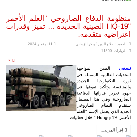
المتحدة وشراكة
مباشرة مع
أطراف ليبية
منظومة الدفاع الصاروخي "العلم الأحمر
منقسمة منذ…
"HQ-19 الصينية الجديدة ... تميز وقدرات
للمزيد
اعتراضية متقدمة.
العميد : صلاح الدين أبوبكر الزيداني
11 نوفمبر 2024
الزيارات: 11300
mpty
تسعى
الصين لمواجهة
التحديات العالمية المتمثلة في
ثورة التكنولوجيا الجديدة
والمنافسة وتأكيد تفوقها في
جهود تعزيز قدراتها الدفاعية
الصاروخية وفي هذا المضمار
ستقدم النظام الصاروخي
الجديد الذي يحمل الإسم "العلم
الأحمر- 19 Hongqi-" خلال فعاليات
اِقرأ المزيد...