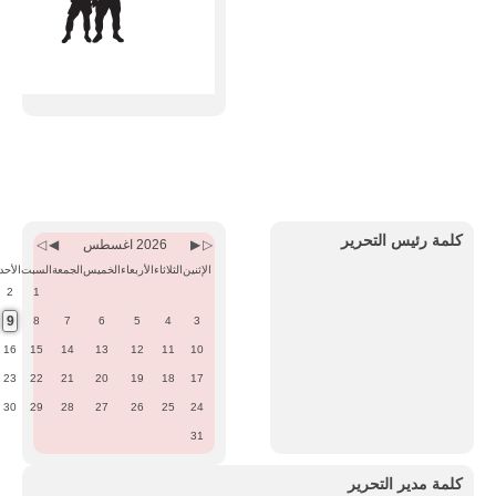
Previous
Previous
Next
Next
Month
Year
Month
Year
كلمة رئيس التحرير
2026 اغسطس
الإثنين
الثلاثاء
الأربعاء
الخميس
الجمعة
السبت
الأحد
2
1
9
8
7
6
5
4
3
16
15
14
13
12
11
10
23
22
21
20
19
18
17
30
29
28
27
26
25
24
31
كلمة مدير التحرير