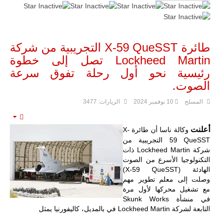
طائرة X-59 QueSST التجريبية من شركة
Lockheed Martin تصل إلى خطوة
رئيسية نحو أول رحلة تفوق سرعة
الصوت.
المسلح
10 نوفمبر 2024
الزيارات: 3477
mpty
أعلنت
وكالة ناسا أن طائرة X-
59 QueSST التجريبية من
شركة Lockheed Martin ذات
التكنولوجيا الأسرع من الصوت
الهادئة (X-59 QueSST)
وصلت إلى معلم تطوير مهم
مع تشغيل محركها لأول مرة
في منشأة Skunk Works
التابعة لشركة Lockheed Martin
في بالمديل، كاليفورنيا يمثل