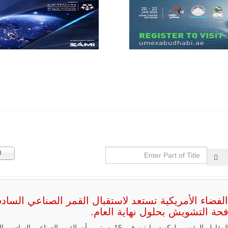
مع تصاعد حدة
الحرب الجوية
الروسية في
مالي رُصدت
طائرة أوريون
بدون طيار فوق
باماكو وبالنسبة
لحملة مكافحة
التمرد في
منطقة الساحل،
فإن الجمع بين
قدرة طائرة
أوريون على
التحليق…
للمزيد
Enter
عدد
0
Part
الإظه
of
Title
الفضاء الأمريكية تستعد لاستقبال القمر الصناعي السا
فحة التشويش بحلول نهاية العام.
أعلن المقاول الرئيسي لوكهيد مارتن في 15 سبتمبر أن القمر الصناعي السا