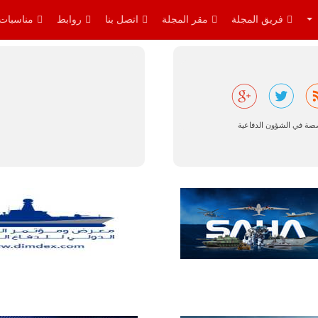
توقعات بتوريد
نحو 150…
فريق المجلة
مقر المجلة
اتصل بنا
روابط
مناسبات
للمزيد
صصة في الشؤون الدفاعية
مالي |
مشاركة
المسيرة
الروسية
أوريون مع
قوة الفيلق
الأفريقي في
حرب
العصابات في
مالي.