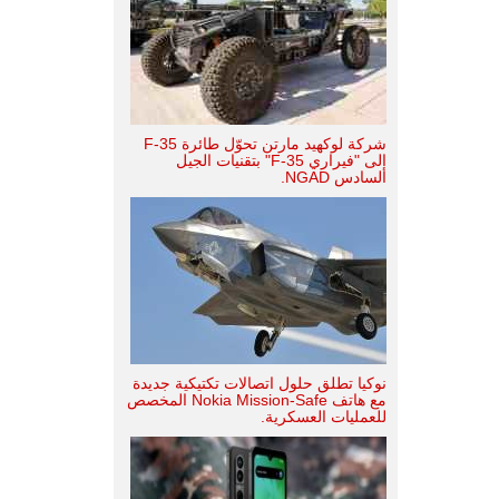
شركة لوكهيد مارتن تحوّل طائرة F-35
إلى "فيراري F-35" بتقنيات الجيل
السادس NGAD.
نوكيا تطلق حلول اتصالات تكتيكية جديدة
مع هاتف Nokia Mission-Safe المخصص
للعمليات العسكرية.