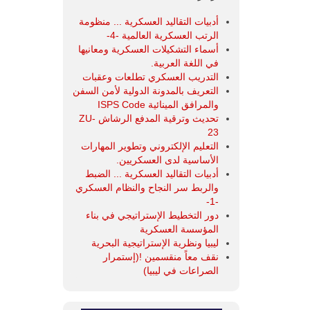
أدبيات التقاليد العسكرية ... منظومة
الرتب العسكرية العالمية -4-
أسماء التشكيلات العسكرية ومعانيها
في اللغة العربية.
التدريب العسكري تطلعات وعقبات
التعريف بالمدونة الدولية لأمن السفن
والمرافق المينائية ISPS Code
تحديث وترقية المدفع الرشاش ZU-
23
التعليم الإلكتروني وتطوير المهارات
الأساسية لدى العسكريين.
أدبيات التقاليد العسكرية ... الضبط
والربط سر النجاح والنظام العسكري
-1-
دور التخطيط الإستراتيجي في بناء
المؤسسة العسكرية
ليبيا ونظرية الإستراتيجية البحرية
نقف معاً منقسمين !(إستمرار
الصراعات في ليبيا)