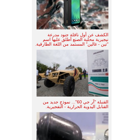
الكشف عن أول ناقلة جنود مدرعة
نيجيرية محلية الصنع أطلق عليها اسم
"تين - غالين" المستمد من اللغة الطارقية.
القنبلة "آر جي 60"... نموذج جديد من
القنابل اليدوية الحرارية - التفجيرية.