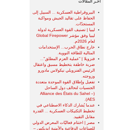
آخـر المقالات
البيروقراطية العسكرية ... السبيل إلى
الحفاظ على تقاليد الجيش ومواكبة
المستجدّات.
ليبيا | تصنيف القوة العسكرية لدولة
ليبيا وفق مؤشر Global Firepower
لعام 2026م.
خارج نطاق الحرب... الإستخدامات
المثالية للطاقة النووية.
فنزويلا | "عملية العزم المطلق"...
ضربة خاطفة بتخطيط مسبق واعتقال
الرئيس الفنزويلي نيكولاس مادورو
وزوجته.
تفعيل وإطلاق القوة الموحدة متعددة
الجنسيات لتحالف دول الساحل
(Alliance des États du Sahel –
AES).
عندما يُشارك الذكاء الاصطناعي في
تخطيط التكتيكات العسكرية ... القدرة
مقابل التقييد.
مصر | اختتام فعاليّات المعرض الدولي
للصناعات الدفاعية والأمنية ايديكس ‒