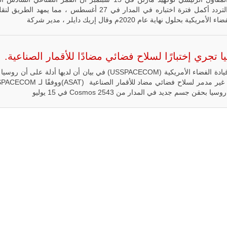
عالي التردد أكمل فترة اختباره في المدار في 27 أغسطس ، مما يمهد الطر
لأمريكية بحلول نهاية عام 2020م وقال إريك دايلر ، مدير شركة
ليبيا | إنطلاق
تدريبات
فلينتلوك
 تجري إختبارًا لسلاح فضائي مضادًا للأقمار الصناعية.
2026 الدولية
بمشاركة
جيوش وقادة
قالت قيادة الفضاء الأمريكية (USSPACECOM) في بيان أن لديها أدلة على أن
من 30 دولة
بمدينة سرت
ا بحقن جسم جديد في المدار من Cosmos 2543 في 15 يوليو
الليبية.
في خطوة
تُوصف بأنها
اختبار عملي
جديد لإمكانية
تقريب
المسافات بين
المؤسستين
العسكريتين في
شرق البلاد
وغربها، وسط
حضور دولي
تقوده الولايات
المتحدة وشراكة
مباشرة مع