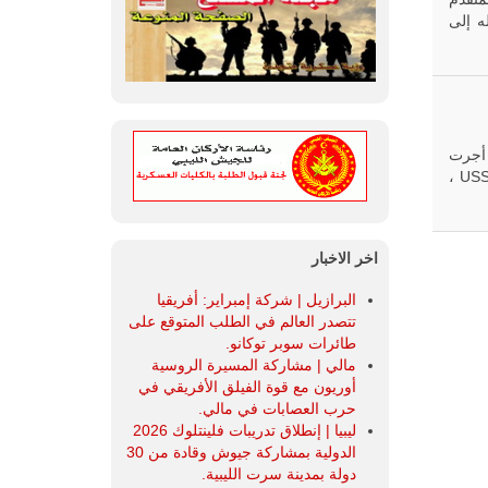
يق لنقله إلى
 روسيا أجرت
اختبارًا غير مدمر لسلاح فضائي مضاد للأقمار الصناعية (ASAT)ووفقًا لـ USSPACECOM ،
اخر الاخبار
البرازيل | شركة إمبراير: أفريقيا
تتصدر العالم في الطلب المتوقع على
طائرات سوبر توكانو.
مالي | مشاركة المسيرة الروسية
أوريون مع قوة الفيلق الأفريقي في
حرب العصابات في مالي.
ليبيا | إنطلاق تدريبات فلينتلوك 2026
الدولية بمشاركة جيوش وقادة من 30
دولة بمدينة سرت الليبية.