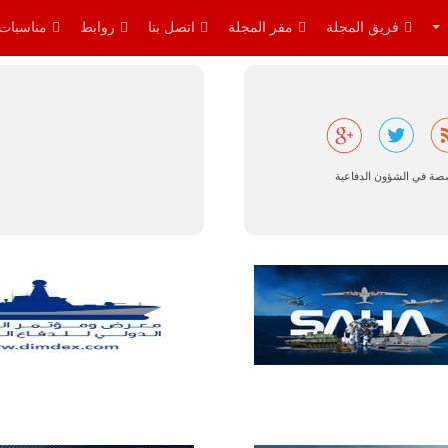
والإجراءات…
فريق المجلة
مقر المجلة
اتصل بنا
روابط
مناسبات
للمزيد
صصة في الشؤون الدفاعية
البرازيل |
شركة
إمبراير:
أفريقيا
تتصدر العالم
في الطلب
المتوقع على
طائرات
سوبر توكانو.
تتوقع شركة
إمبراير البرازيلية
للصناعات الجوية