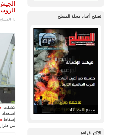
الجيش
الروسي
تصفح أعداد مجلة المسلح
المسلح
كشفت
ص
تصفح العدد 47
استعداد 
إسقاط
طا
من طراز "ميغ - 29" عبر شركات خاصة م
الاكثر قراءة