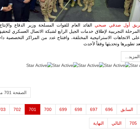
فريق أول صدقي صبحي
القائد العام للقوات المسلحة وزير الدقاع
والإنتا
مرحلة التجريبية لإطلاق خدمات الجيل الرابع لشبكة الاتصال العسكري لتحقيق
على الاتجاهات الاستراتيجية المختلفة، وافتتاح عدد من المراكز التخصصية دا
عد تطويرها وتحديثها وفقاً لأحدث
المزيد...
:
5
/
5
الصفحة 701 من 756
السابق
696
697
698
699
700
701
702
703
705
التالي
النهاية