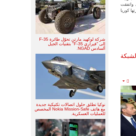
 واتفقت
ا كوريا
شركة لوكهيد مارتن تحوّل طائرة F-35
إلى "فيراري F-35" بتقنيات الجيل
السادس NGAD.
شبكة
Empty
نوكيا تطلق حلول اتصالات تكتيكية جديدة
مع هاتف Nokia Mission-Safe المخصص
للعمليات العسكرية.