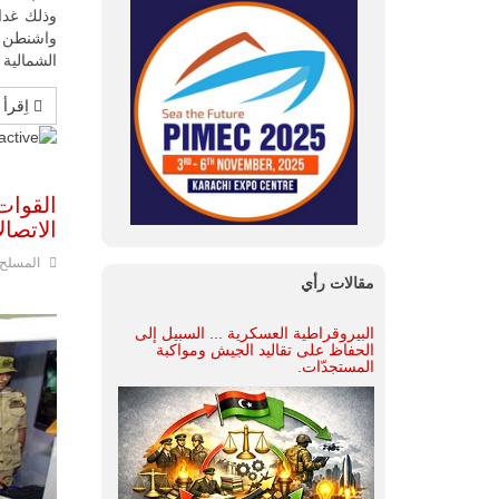
وذلك غدا
واشنطن و
الشمالية 
اِقرأ 
القوا
الاتصا
المسلح
مقالات رأي
البيروقراطية العسكرية ... السبيل إلى
الحفاظ على تقاليد الجيش ومواكبة
المستجدّات.