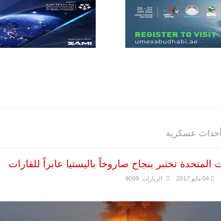
أن تصبح القارة
الأفريقية أكبر
سوق عالمي
لطائرة الهجوم
الخفيف
والتدريب
المتقدم "A-29
سوبر توكانو"
خلال العشرين
عاماً المقبلة، مع
توقعات بتوريد
نحو 150…
للمزيد
وأحداث عسكرية
ت المتحدة تختبر بنجاح صاروخاً باليستيا عابراً للقارات
04 مايو 2017
الزيارات: 9099