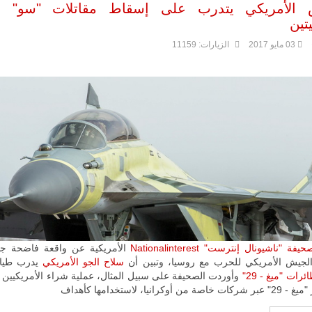
جديد لإمكانية
 الأمريكي يتدرب على إسقاط مقاتلات "سو" و"
تقريب
تين
المسافات بين
المؤسستين
03 مايو 2017
الزيارات: 11159
العسكريتين في
شرق البلاد
وغربها، وسط
حضور دولي
تقوده الولايات
المتحدة وشراكة
مباشرة مع
أطراف ليبية
منقسمة منذ…
للمزيد
حيفة "ناشيونال إنترست"
Nationalinterest
الأمريكية عن واقعة فاضحة ج
الجيش الأمريكي للحرب مع روسيا، وتبين أن
سلاح الجو الأمريكي
يدرب طيا
ئرات "ميغ - 29"
وأوردت الصحيفة على سبيل المثال، عملية شراء الأمريكيين 
ن أوكرانيا، لاستخدامها كأهداف