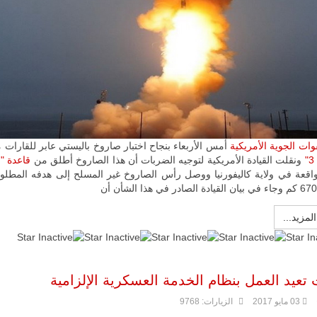
مالي |
مشاركة
المسيرة
الروسية
أوريون مع
قوة الفيلق
الأفريقي في
حرب
العصابات في
مالي.
مع تصاعد حدة
وات الجوية الأمريكية
أمس الأربعاء بنجاح اختبار صاروخ باليستي عابر للقارات
الحرب الجوية
الروسية في
ونقلت القيادة الأمريكية لتوجيه الضربات أن هذا الصاروخ أطلق من
قاعدة "ف
مالي رُصدت
اقعة في ولاية كاليفورنيا ووصل رأس الصاروخ غير المسلح إلى هدفه المطلو
طائرة أوريون
بدون طيار فوق
باماكو وبالنسبة
المزيد...
لحملة مكافحة
التمرد في
منطقة الساحل،
فإن الجمع بين
قدرة طائرة
 تعيد العمل بنظام الخدمة العسكرية الإلزامية
أوريون على
التحليق…
03 مايو 2017
الزيارات: 9768
للمزيد