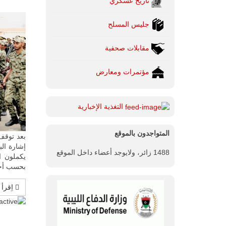
تاريخ عسكري
جليس المسلح
مقابلات صحفية
مؤتمرات ومعارض
التغذية الإخبارية
المتواجدون بالموقع
بعد توقف دام 16 عاما، يعود التجنيد العسكري 
1488 زائر، ولايوجد أعضاء داخل الموقع
بحسب أحد
اِقرأ 