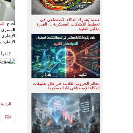
عندما يُشارك الذكاء الاصطناعي في
أفتتح
ال
تخطيط التكتيكات العسكرية ... القدرة
مقابل التقييد.
المصري ال
الإشاري 
الإشارة ب
اِقرأ 
تقييم
المستخدم
معالم الحروب القادمة في ظل تطبيقات
الذكاء الإصطناعي AI العسكرية.
البداية
704