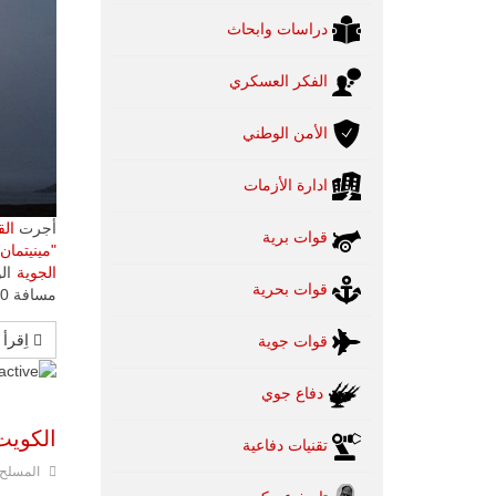
دراسات وابحاث
الفكر العسكري
الأمن الوطني
ادارة الأزمات
أجرت
الق
قوات برية
"مينيتمان 3"
الجوية
الو
قوات بحرية
مسافة 6700 كم وجاء في بيان القيادة الصادر في هذا الشأن أن
اِقرأ 
قوات جوية
دفاع جوي
الكويت
تقنيات دفاعية
المسلح