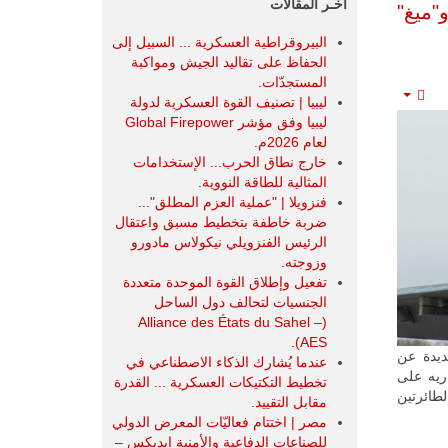
آخـر المقالات
ميغ"
البيروقراطية العسكرية ... السبيل إلى
الحفاظ على تقاليد الجيش ومواكبة
المستجدّات.
ليبيا | تصنيف القوة العسكرية لدولة
Empty
ليبيا وفق مؤشر Global Firepower
لعام 2026م.
خارج نطاق الحرب... الإستخدامات
المثالية للطاقة النووية.
فنزويلا | "عملية العزم المطلق"...
ضربة خاطفة بتخطيط مسبق واعتقال
الرئيس الفنزويلي نيكولاس مادورو
وزوجته.
تفعيل وإطلاق القوة الموحدة متعددة
الجنسيات لتحالف دول الساحل
(Alliance des États du Sahel –
AES).
ديدة عن
عندما يُشارك الذكاء الاصطناعي في
ريه على
تخطيط التكتيكات العسكرية ... القدرة
لطائرتين
مقابل التقييد.
مصر | اختتام فعاليّات المعرض الدولي
للصناعات الدفاعية والأمنية ايديكس ‒