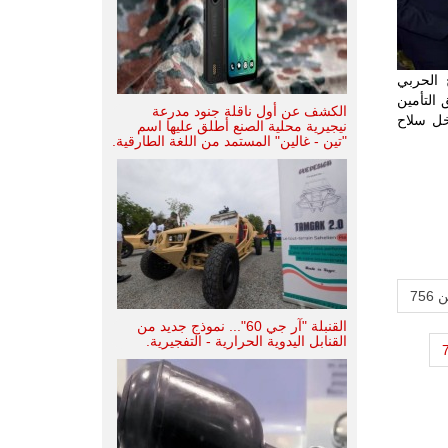
ج الحربي
 التأمين
الكشف عن أول ناقلة جنود مدرعة
خل سلاح
نيجيرية محلية الصنع أطلق عليها اسم
"تين - غالين" المستمد من اللغة الطارقية.
القنبلة "آر جي 60"... نموذج جديد من
القنابل اليدوية الحرارية - التفجيرية.