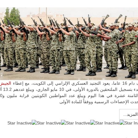
ليبيا | إنطلاق
تدريبات
الإلزامي إلى الكويت، مع إعطاء
الجيش 
فلينتلوك
إشارة البدء بتس
2026 الدولية
بمشاركة
جيوش وقادة
ث الإحصاءات الرسمية ووفقاً للمادة الأولى
من 30 دولة
بمدينة سرت
المزيد...
الليبية.
في خطوة
تُوصف بأنها
اختبار عملي