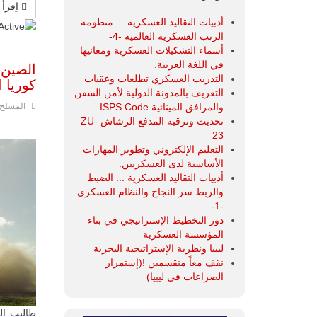
اِقرأ 
أدبيات التقاليد العسكرية ... منظومة
تقييم
الرتب العسكرية العالمية -4-
المستخدم
أسماء التشكيلات العسكرية ومعانيها
في اللغة العربية.
الصين 
التدريب العسكري تطلعات وعقبات
كوريا ا
التعريف بالمدونة الدولية لأمن السفن
المسلح
والمرافق المينائية ISPS Code
تحديث وترقية المدفع الرشاش ZU-
23
التعليم الإلكتروني وتطوير المهارات
الأساسية لدى العسكريين.
أدبيات التقاليد العسكرية ... الضبط
والربط سر النجاح والنظام العسكري
-1-
دور التخطيط الإستراتيجي في بناء
المؤسسة العسكرية
ليبيا ونظرية الإستراتيجية البحرية
نقف معاً منقسمين !(إستمرار
الصراعات في ليبيا)
طالبت الص