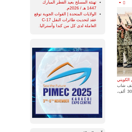
تهنئة المسلح بعيد الفطر المبارك
Empty
1447 هـ / 2026م.
الولايات المتحدة | القوات الجوية توقع
عقد لتحديث طائرات النقل C-17
العاملة لدى كل من كندا وأستراليا.
الكويتي
جيل الملتحقين بالدورة الأولى، في 10 مايو الجاري، ويبلغ عددهم 13.2 ألف شاب
يكملون الثامنة عشرة في هذا اليوم ويبلغ عدد المواطنين الكويتيين قرابة مليون و300 ألف،